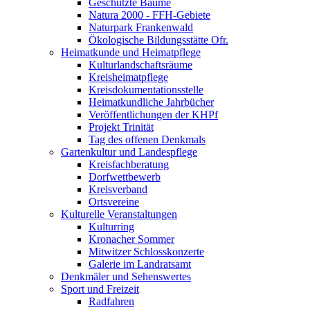
Geschützte Bäume
Natura 2000 - FFH-Gebiete
Naturpark Frankenwald
Ökologische Bildungsstätte Ofr.
Heimatkunde und Heimatpflege
Kulturlandschaftsräume
Kreisheimatpflege
Kreisdokumentationsstelle
Heimatkundliche Jahrbücher
Veröffentlichungen der KHPf
Projekt Trinität
Tag des offenen Denkmals
Gartenkultur und Landespflege
Kreisfachberatung
Dorfwettbewerb
Kreisverband
Ortsvereine
Kulturelle Veranstaltungen
Kulturring
Kronacher Sommer
Mitwitzer Schlosskonzerte
Galerie im Landratsamt
Denkmäler und Sehenswertes
Sport und Freizeit
Radfahren