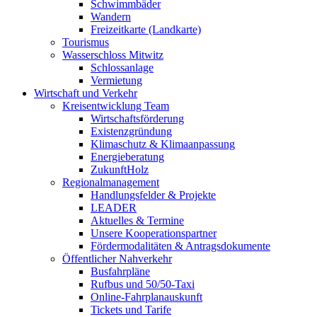
Schwimmbäder
Wandern
Freizeitkarte (Landkarte)
Tourismus
Wasserschloss Mitwitz
Schlossanlage
Vermietung
Wirtschaft und Verkehr
Kreisentwicklung Team
Wirtschaftsförderung
Existenzgründung
Klimaschutz & Klimaanpassung
Energieberatung
ZukunftHolz
Regionalmanagement
Handlungsfelder & Projekte
LEADER
Aktuelles & Termine
Unsere Kooperationspartner
Fördermodalitäten & Antragsdokumente
Öffentlicher Nahverkehr
Busfahrpläne
Rufbus und 50/50-Taxi
Online-Fahrplanauskunft
Tickets und Tarife