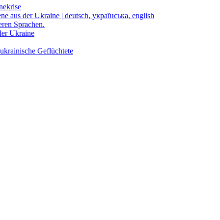
nekrise
ene aus der Ukraine | deutsch, українська, english
eren Sprachen.
der Ukraine
ukrainische Geflüchtete