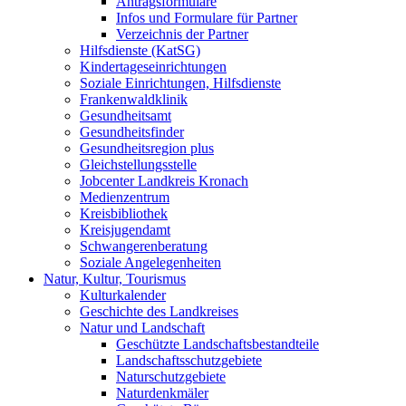
Antragsformulare
Infos und Formulare für Partner
Verzeichnis der Partner
Hilfsdienste (KatSG)
Kindertageseinrichtungen
Soziale Einrichtungen, Hilfsdienste
Frankenwaldklinik
Gesundheitsamt
Gesundheitsfinder
Gesundheitsregion plus
Gleichstellungsstelle
Jobcenter Landkreis Kronach
Medienzentrum
Kreisbibliothek
Kreisjugendamt
Schwangerenberatung
Soziale Angelegenheiten
Natur, Kultur, Tourismus
Kulturkalender
Geschichte des Landkreises
Natur und Landschaft
Geschützte Landschaftsbestandteile
Landschaftsschutzgebiete
Naturschutzgebiete
Naturdenkmäler