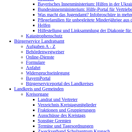
Bayerisches Innenministerium: Hilfen in der Ukrai
Bundesinnenministerium: Hilfe-Portal für Vertrieb
Was macht das Jugendamt? Infobroschüre in mehr
Pflegefamilien für unbegleitete Minderjährige aus 
Helfen
Hilfestellung und Linksammlung der Diakonie für 
Katastrophenschutz
Bürgerservice Landratsamt
Aufgaben A - Z
Behördenwegweiser
Online-Dienste
Formulare
Anfahrt
Widerspruchseinlegung
BayernPortal
Bürgerserviceportal des Landkreises
Landkreis und Gemeinden
Kreisorgane
Landrat und Vertreter
Verzeichnis Kreistagsmitglieder
Fraktionen und Gruppierungen
Ausschüsse des Kreistags
Sonstige Gremien
Termine und Tagesordnungen
Zweckverband Schulzentrum Kronach