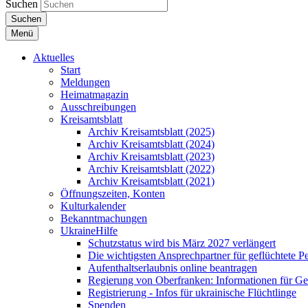
Suchen
Suchen
Menü
Aktuelles
Start
Meldungen
Heimatmagazin
Ausschreibungen
Kreisamtsblatt
Archiv Kreisamtsblatt (2025)
Archiv Kreisamtsblatt (2024)
Archiv Kreisamtsblatt (2023)
Archiv Kreisamtsblatt (2022)
Archiv Kreisamtsblatt (2021)
Öffnungszeiten, Konten
Kulturkalender
Bekanntmachungen
UkraineHilfe
Schutzstatus wird bis März 2027 verlängert
Die wichtigsten Ansprechpartner für geflüchtete 
Aufenthaltserlaubnis online beantragen
Regierung von Oberfranken: Informationen für Gef
Registrierung - Infos für ukrainische Flüchtlinge
Spenden