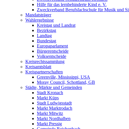
Hilfe für das lernbehinderte Kind e. V.
Zweckverband Berufsfachschule für Musik und S
Mandatsträger
Wahlergebnisse
Kreistag und Landrat
Bezirkstag
Landtag
Bundestag
Europaparlament
Bürgerentscheide
Volksentscheide
Kreisrechtssammlung
Kreisamtsblatt
Kreispartnerschaften
Greenville, Mississippi, USA
Moray Council, Schottland, GB
Städte, Märkte und Gemeinden
Stadt Kronach
Markt Küps
Stadt Ludwigsstadt
Markt Marktrodach
Markt Mitwitz
Markt Nordhalben
Markt Pressig
Gemeinde Reichenbach