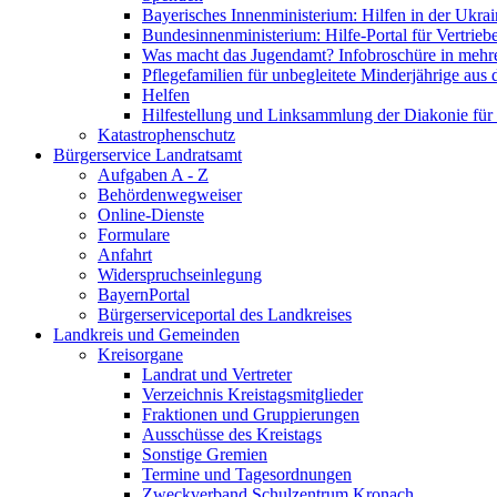
Bayerisches Innenministerium: Hilfen in der Ukrai
Bundesinnenministerium: Hilfe-Portal für Vertrieb
Was macht das Jugendamt? Infobroschüre in mehr
Pflegefamilien für unbegleitete Minderjährige aus 
Helfen
Hilfestellung und Linksammlung der Diakonie für 
Katastrophenschutz
Bürgerservice Landratsamt
Aufgaben A - Z
Behördenwegweiser
Online-Dienste
Formulare
Anfahrt
Widerspruchseinlegung
BayernPortal
Bürgerserviceportal des Landkreises
Landkreis und Gemeinden
Kreisorgane
Landrat und Vertreter
Verzeichnis Kreistagsmitglieder
Fraktionen und Gruppierungen
Ausschüsse des Kreistags
Sonstige Gremien
Termine und Tagesordnungen
Zweckverband Schulzentrum Kronach