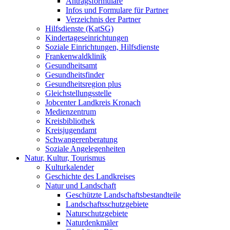
Antragsformulare
Infos und Formulare für Partner
Verzeichnis der Partner
Hilfsdienste (KatSG)
Kindertageseinrichtungen
Soziale Einrichtungen, Hilfsdienste
Frankenwaldklinik
Gesundheitsamt
Gesundheitsfinder
Gesundheitsregion plus
Gleichstellungsstelle
Jobcenter Landkreis Kronach
Medienzentrum
Kreisbibliothek
Kreisjugendamt
Schwangerenberatung
Soziale Angelegenheiten
Natur, Kultur, Tourismus
Kulturkalender
Geschichte des Landkreises
Natur und Landschaft
Geschützte Landschaftsbestandteile
Landschaftsschutzgebiete
Naturschutzgebiete
Naturdenkmäler