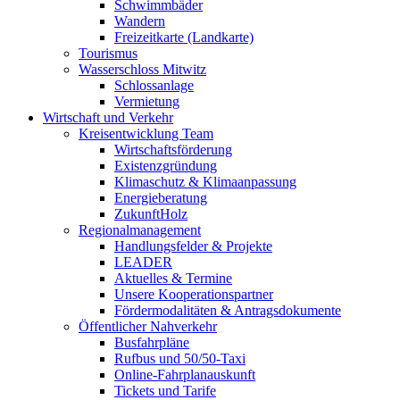
Schwimmbäder
Wandern
Freizeitkarte (Landkarte)
Tourismus
Wasserschloss Mitwitz
Schlossanlage
Vermietung
Wirtschaft und Verkehr
Kreisentwicklung Team
Wirtschaftsförderung
Existenzgründung
Klimaschutz & Klimaanpassung
Energieberatung
ZukunftHolz
Regionalmanagement
Handlungsfelder & Projekte
LEADER
Aktuelles & Termine
Unsere Kooperationspartner
Fördermodalitäten & Antragsdokumente
Öffentlicher Nahverkehr
Busfahrpläne
Rufbus und 50/50-Taxi
Online-Fahrplanauskunft
Tickets und Tarife