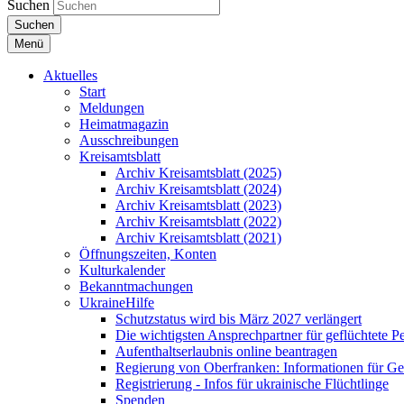
Suchen
Suchen
Menü
Aktuelles
Start
Meldungen
Heimatmagazin
Ausschreibungen
Kreisamtsblatt
Archiv Kreisamtsblatt (2025)
Archiv Kreisamtsblatt (2024)
Archiv Kreisamtsblatt (2023)
Archiv Kreisamtsblatt (2022)
Archiv Kreisamtsblatt (2021)
Öffnungszeiten, Konten
Kulturkalender
Bekanntmachungen
UkraineHilfe
Schutzstatus wird bis März 2027 verlängert
Die wichtigsten Ansprechpartner für geflüchtete 
Aufenthaltserlaubnis online beantragen
Regierung von Oberfranken: Informationen für Gef
Registrierung - Infos für ukrainische Flüchtlinge
Spenden