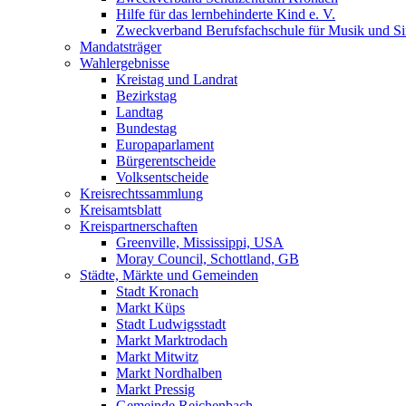
Hilfe für das lernbehinderte Kind e. V.
Zweckverband Berufsfachschule für Musik und S
Mandatsträger
Wahlergebnisse
Kreistag und Landrat
Bezirkstag
Landtag
Bundestag
Europaparlament
Bürgerentscheide
Volksentscheide
Kreisrechtssammlung
Kreisamtsblatt
Kreispartnerschaften
Greenville, Mississippi, USA
Moray Council, Schottland, GB
Städte, Märkte und Gemeinden
Stadt Kronach
Markt Küps
Stadt Ludwigsstadt
Markt Marktrodach
Markt Mitwitz
Markt Nordhalben
Markt Pressig
Gemeinde Reichenbach