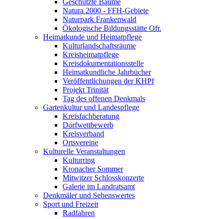
Geschützte Bäume
Natura 2000 - FFH-Gebiete
Naturpark Frankenwald
Ökologische Bildungsstätte Ofr.
Heimatkunde und Heimatpflege
Kulturlandschaftsräume
Kreisheimatpflege
Kreisdokumentationsstelle
Heimatkundliche Jahrbücher
Veröffentlichungen der KHPf
Projekt Trinität
Tag des offenen Denkmals
Gartenkultur und Landespflege
Kreisfachberatung
Dorfwettbewerb
Kreisverband
Ortsvereine
Kulturelle Veranstaltungen
Kulturring
Kronacher Sommer
Mitwitzer Schlosskonzerte
Galerie im Landratsamt
Denkmäler und Sehenswertes
Sport und Freizeit
Radfahren