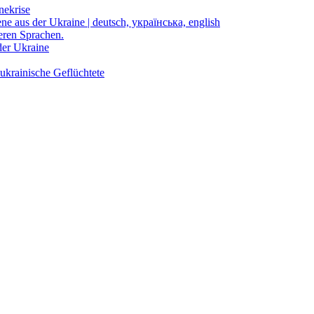
nekrise
ene aus der Ukraine | deutsch, українська, english
eren Sprachen.
der Ukraine
ukrainische Geflüchtete