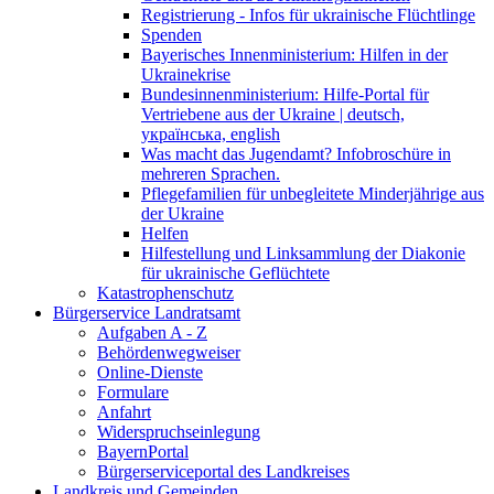
Registrierung - Infos für ukrainische Flüchtlinge
Spenden
Bayerisches Innenministerium: Hilfen in der
Ukrainekrise
Bundesinnenministerium: Hilfe-Portal für
Vertriebene aus der Ukraine | deutsch,
українська, english
Was macht das Jugendamt? Infobroschüre in
mehreren Sprachen.
Pflegefamilien für unbegleitete Minderjährige aus
der Ukraine
Helfen
Hilfestellung und Linksammlung der Diakonie
für ukrainische Geflüchtete
Katastrophenschutz
Bürgerservice Landratsamt
Aufgaben A - Z
Behördenwegweiser
Online-Dienste
Formulare
Anfahrt
Widerspruchseinlegung
BayernPortal
Bürgerserviceportal des Landkreises
Landkreis und Gemeinden