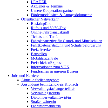
LEADER
Aktuelles & Termine
Unsere Kooperationspartner
Fördermodalitäten & Antragsdokumente
Öffentlicher Nahverkehr
Busfahrpläne
Rufbus und 50/50-Taxi
Online-Fahrplanauskunft
Tickets und Tarife
Fahrplanauszüge für Grund- und Mittelschulen
Fahrtkostenerstattung und Schülerbeförderung
Freizeitverkehr
Baustellen
Mobilitätszentrale
FreischießenExpress
Informationen zum VGN
Fundsachen in unseren Bussen
Jobs und Karriere
Aktuelle Stellenangebote
Ausbildung beim Landkreis Kronach
Verwaltungsfachangestellte/r
Verwaltungswirt/in
Diplomverwaltungswirt/in
Straßenwärter/in
Fachinformatiker/in