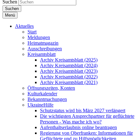
Suchen
Suchen
Menü
Aktuelles
Start
Meldungen
Heimatmagazin
Ausschreibungen
Kreisamtsblatt
Archiv Kreisamtsblatt (2025)
Archiv Kreisamtsblatt (2024)
Archiv Kreisamtsblatt (2023)
Archiv Kreisamtsblatt (2022)
Archiv Kreisamtsblatt (2021)
Öffnungszeiten, Konten
Kulturkalender
Bekanntmachungen
UkraineHilfe
Schutzstatus wird bis März 2027 verlängert
Die wichtigsten Ansprechpartner für geflüchtete
Personen - Was mache ich wo?
Aufenthaltserlaubnis online beantragen
Regierung von Oberfranken: Informationen für
Geflüchtete und zu Hilfsmöglichkeiten