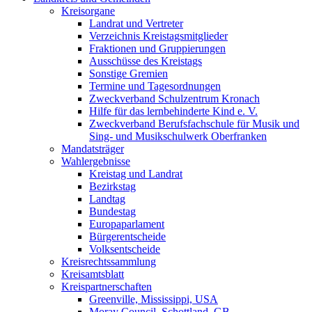
Kreisorgane
Landrat und Vertreter
Verzeichnis Kreistagsmitglieder
Fraktionen und Gruppierungen
Ausschüsse des Kreistags
Sonstige Gremien
Termine und Tagesordnungen
Zweckverband Schulzentrum Kronach
Hilfe für das lernbehinderte Kind e. V.
Zweckverband Berufsfachschule für Musik und
Sing- und Musikschulwerk Oberfranken
Mandatsträger
Wahlergebnisse
Kreistag und Landrat
Bezirkstag
Landtag
Bundestag
Europaparlament
Bürgerentscheide
Volksentscheide
Kreisrechtssammlung
Kreisamtsblatt
Kreispartnerschaften
Greenville, Mississippi, USA
Moray Council, Schottland, GB