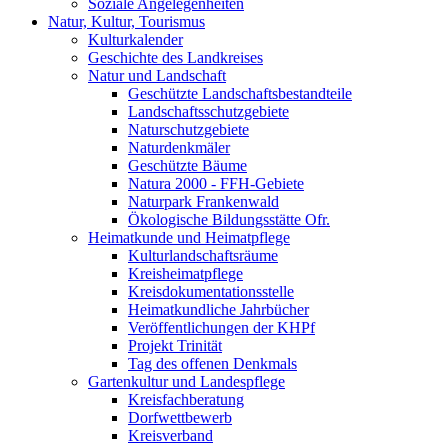
Soziale Angelegenheiten
Natur, Kultur, Tourismus
Kulturkalender
Geschichte des Landkreises
Natur und Landschaft
Geschützte Landschaftsbestandteile
Landschaftsschutzgebiete
Naturschutzgebiete
Naturdenkmäler
Geschützte Bäume
Natura 2000 - FFH-Gebiete
Naturpark Frankenwald
Ökologische Bildungsstätte Ofr.
Heimatkunde und Heimatpflege
Kulturlandschaftsräume
Kreisheimatpflege
Kreisdokumentationsstelle
Heimatkundliche Jahrbücher
Veröffentlichungen der KHPf
Projekt Trinität
Tag des offenen Denkmals
Gartenkultur und Landespflege
Kreisfachberatung
Dorfwettbewerb
Kreisverband