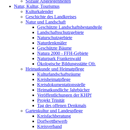
Soziale Angelegenheiten
Natur, Kultur, Tourismus
Kulturkalender
Geschichte des Landkreises
Natur und Landschaft
Geschützte Landschaftsbestandteile
Landschaftsschutzgebiete
Naturschutzgebiete
Naturdenkmäler
Geschützte Bäume
Natura 2000 - FFH-Gebiete
Naturpark Frankenwald
Ökologische Bildungsstätte Ofr.
Heimatkunde und Heimatpflege
Kulturlandschaftsräume
Kreisheimatpflege
Kreisdokumentationsstelle
Heimatkundliche Jahrbücher
Veröffentlichungen der KHPf
Projekt Trinität
Tag des offenen Denkmals
Gartenkultur und Landespflege
Kreisfachberatung
Dorfwettbewerb
Kreisverband