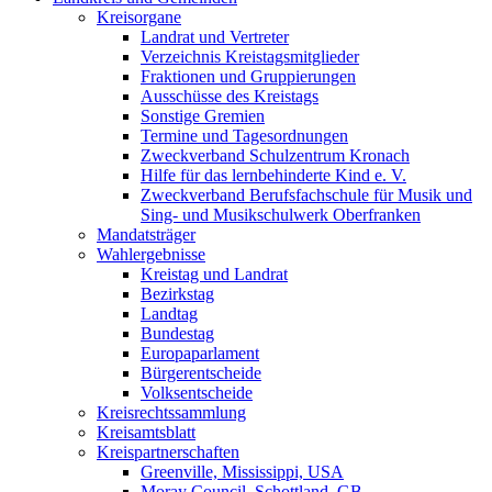
Kreisorgane
Landrat und Vertreter
Verzeichnis Kreistagsmitglieder
Fraktionen und Gruppierungen
Ausschüsse des Kreistags
Sonstige Gremien
Termine und Tagesordnungen
Zweckverband Schulzentrum Kronach
Hilfe für das lernbehinderte Kind e. V.
Zweckverband Berufsfachschule für Musik und
Sing- und Musikschulwerk Oberfranken
Mandatsträger
Wahlergebnisse
Kreistag und Landrat
Bezirkstag
Landtag
Bundestag
Europaparlament
Bürgerentscheide
Volksentscheide
Kreisrechtssammlung
Kreisamtsblatt
Kreispartnerschaften
Greenville, Mississippi, USA
Moray Council, Schottland, GB