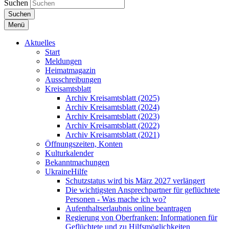
Suchen
Suchen
Menü
Aktuelles
Start
Meldungen
Heimatmagazin
Ausschreibungen
Kreisamtsblatt
Archiv Kreisamtsblatt (2025)
Archiv Kreisamtsblatt (2024)
Archiv Kreisamtsblatt (2023)
Archiv Kreisamtsblatt (2022)
Archiv Kreisamtsblatt (2021)
Öffnungszeiten, Konten
Kulturkalender
Bekanntmachungen
UkraineHilfe
Schutzstatus wird bis März 2027 verlängert
Die wichtigsten Ansprechpartner für geflüchtete
Personen - Was mache ich wo?
Aufenthaltserlaubnis online beantragen
Regierung von Oberfranken: Informationen für
Geflüchtete und zu Hilfsmöglichkeiten