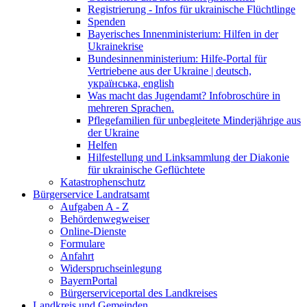
Registrierung - Infos für ukrainische Flüchtlinge
Spenden
Bayerisches Innenministerium: Hilfen in der
Ukrainekrise
Bundesinnenministerium: Hilfe-Portal für
Vertriebene aus der Ukraine | deutsch,
українська, english
Was macht das Jugendamt? Infobroschüre in
mehreren Sprachen.
Pflegefamilien für unbegleitete Minderjährige aus
der Ukraine
Helfen
Hilfestellung und Linksammlung der Diakonie
für ukrainische Geflüchtete
Katastrophenschutz
Bürgerservice Landratsamt
Aufgaben A - Z
Behördenwegweiser
Online-Dienste
Formulare
Anfahrt
Widerspruchseinlegung
BayernPortal
Bürgerserviceportal des Landkreises
Landkreis und Gemeinden