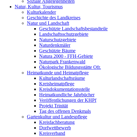
Soziale Angelegenheiten
Natur, Kultur, Tourismus
Kulturkalender
Geschichte des Landkreises
Natur und Landschaft
Geschützte Landschaftsbestandteile
Landschaftsschutzgebiete
Naturschutzgebiete
Naturdenkmäler
Geschützte Bäume
Natura 2000 - FFH-Gebiete
Naturpark Frankenwald
Ökologische Bildungsstätte Ofr.
Heimatkunde und Heimatpflege
Kulturlandschaftsräume
Kreisheimatpflege
Kreisdokumentationsstelle
Heimatkundliche Jahrbücher
Veröffentlichungen der KHPf
Projekt Trinität
Tag des offenen Denkmals
Gartenkultur und Landespflege
Kreisfachberatung
Dorfwettbewerb
Kreisverband