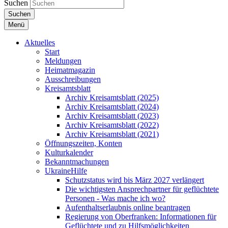
Suchen
Suchen
Menü
Aktuelles
Start
Meldungen
Heimatmagazin
Ausschreibungen
Kreisamtsblatt
Archiv Kreisamtsblatt (2025)
Archiv Kreisamtsblatt (2024)
Archiv Kreisamtsblatt (2023)
Archiv Kreisamtsblatt (2022)
Archiv Kreisamtsblatt (2021)
Öffnungszeiten, Konten
Kulturkalender
Bekanntmachungen
UkraineHilfe
Schutzstatus wird bis März 2027 verlängert
Die wichtigsten Ansprechpartner für geflüchtete
Personen - Was mache ich wo?
Aufenthaltserlaubnis online beantragen
Regierung von Oberfranken: Informationen für
Geflüchtete und zu Hilfsmöglichkeiten