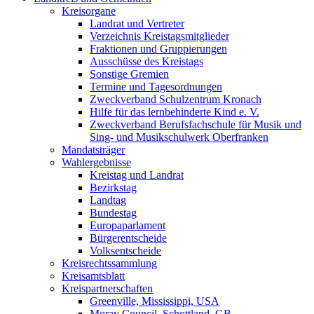
Kreisorgane
Landrat und Vertreter
Verzeichnis Kreistagsmitglieder
Fraktionen und Gruppierungen
Ausschüsse des Kreistags
Sonstige Gremien
Termine und Tagesordnungen
Zweckverband Schulzentrum Kronach
Hilfe für das lernbehinderte Kind e. V.
Zweckverband Berufsfachschule für Musik und
Sing- und Musikschulwerk Oberfranken
Mandatsträger
Wahlergebnisse
Kreistag und Landrat
Bezirkstag
Landtag
Bundestag
Europaparlament
Bürgerentscheide
Volksentscheide
Kreisrechtssammlung
Kreisamtsblatt
Kreispartnerschaften
Greenville, Mississippi, USA
Moray Council, Schottland, GB