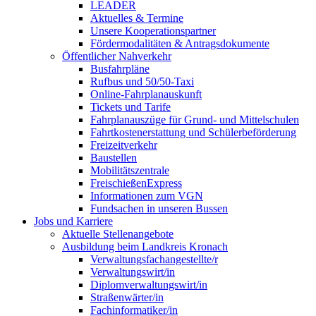
LEADER
Aktuelles & Termine
Unsere Kooperationspartner
Fördermodalitäten & Antragsdokumente
Öffentlicher Nahverkehr
Busfahrpläne
Rufbus und 50/50-Taxi
Online-Fahrplanauskunft
Tickets und Tarife
Fahrplanauszüge für Grund- und Mittelschulen
Fahrtkostenerstattung und Schülerbeförderung
Freizeitverkehr
Baustellen
Mobilitätszentrale
FreischießenExpress
Informationen zum VGN
Fundsachen in unseren Bussen
Jobs und Karriere
Aktuelle Stellenangebote
Ausbildung beim Landkreis Kronach
Verwaltungsfachangestellte/r
Verwaltungswirt/in
Diplomverwaltungswirt/in
Straßenwärter/in
Fachinformatiker/in