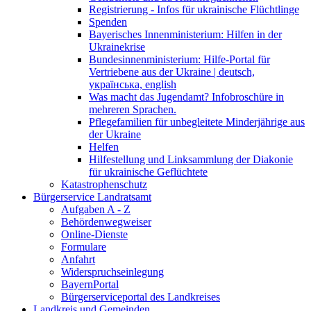
Registrierung - Infos für ukrainische Flüchtlinge
Spenden
Bayerisches Innenministerium: Hilfen in der
Ukrainekrise
Bundesinnenministerium: Hilfe-Portal für
Vertriebene aus der Ukraine | deutsch,
українська, english
Was macht das Jugendamt? Infobroschüre in
mehreren Sprachen.
Pflegefamilien für unbegleitete Minderjährige aus
der Ukraine
Helfen
Hilfestellung und Linksammlung der Diakonie
für ukrainische Geflüchtete
Katastrophenschutz
Bürgerservice Landratsamt
Aufgaben A - Z
Behördenwegweiser
Online-Dienste
Formulare
Anfahrt
Widerspruchseinlegung
BayernPortal
Bürgerserviceportal des Landkreises
Landkreis und Gemeinden