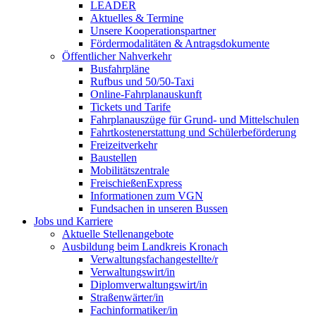
LEADER
Aktuelles & Termine
Unsere Kooperationspartner
Fördermodalitäten & Antragsdokumente
Öffentlicher Nahverkehr
Busfahrpläne
Rufbus und 50/50-Taxi
Online-Fahrplanauskunft
Tickets und Tarife
Fahrplanauszüge für Grund- und Mittelschulen
Fahrtkostenerstattung und Schülerbeförderung
Freizeitverkehr
Baustellen
Mobilitätszentrale
FreischießenExpress
Informationen zum VGN
Fundsachen in unseren Bussen
Jobs und Karriere
Aktuelle Stellenangebote
Ausbildung beim Landkreis Kronach
Verwaltungsfachangestellte/r
Verwaltungswirt/in
Diplomverwaltungswirt/in
Straßenwärter/in
Fachinformatiker/in