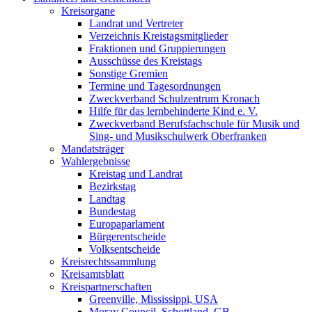
Kreisorgane
Landrat und Vertreter
Verzeichnis Kreistagsmitglieder
Fraktionen und Gruppierungen
Ausschüsse des Kreistags
Sonstige Gremien
Termine und Tagesordnungen
Zweckverband Schulzentrum Kronach
Hilfe für das lernbehinderte Kind e. V.
Zweckverband Berufsfachschule für Musik und
Sing- und Musikschulwerk Oberfranken
Mandatsträger
Wahlergebnisse
Kreistag und Landrat
Bezirkstag
Landtag
Bundestag
Europaparlament
Bürgerentscheide
Volksentscheide
Kreisrechtssammlung
Kreisamtsblatt
Kreispartnerschaften
Greenville, Mississippi, USA
Moray Council, Schottland, GB