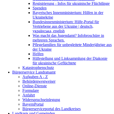
Registrierung - Infos für ukrainische Flüchtlinge
Spenden
Bayerisches Innenministerium: Hilfen in der
Ukrainekrise
Bundesinnenministerium: Hilfe-Portal für
Vertriebene aus der Ukraine | deutsch,
українська, english
Was macht das Jugendamt? Infobroschüre in
mehreren Sprachen.
Pflegefamilien für unbegleitete Minderjährige aus
der Ukraine
Helfen
Hilfestellung und Linksammlung der Diakonie
für ukrainische Geflüchtete
Katastrophenschutz
Bürgerservice Landratsamt
Aufgaben A - Z
Behördenwegweiser
Online-Dienste
Formulare
Anfahrt
Widerspruchseinlegung
BayernPortal
Bürgerserviceportal des Landkreises
Landkreis und Gemeinden