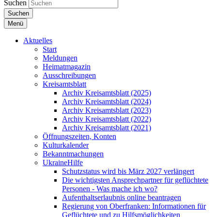
Suchen
Suchen
Menü
Aktuelles
Start
Meldungen
Heimatmagazin
Ausschreibungen
Kreisamtsblatt
Archiv Kreisamtsblatt (2025)
Archiv Kreisamtsblatt (2024)
Archiv Kreisamtsblatt (2023)
Archiv Kreisamtsblatt (2022)
Archiv Kreisamtsblatt (2021)
Öffnungszeiten, Konten
Kulturkalender
Bekanntmachungen
UkraineHilfe
Schutzstatus wird bis März 2027 verlängert
Die wichtigsten Ansprechpartner für geflüchtete
Personen - Was mache ich wo?
Aufenthaltserlaubnis online beantragen
Regierung von Oberfranken: Informationen für
Geflüchtete und zu Hilfsmöglichkeiten