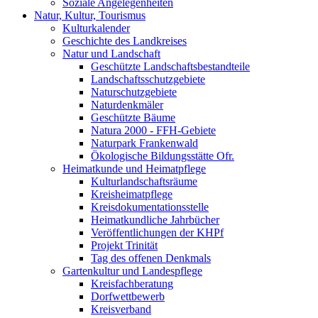
Soziale Angelegenheiten
Natur, Kultur, Tourismus
Kulturkalender
Geschichte des Landkreises
Natur und Landschaft
Geschützte Landschaftsbestandteile
Landschaftsschutzgebiete
Naturschutzgebiete
Naturdenkmäler
Geschützte Bäume
Natura 2000 - FFH-Gebiete
Naturpark Frankenwald
Ökologische Bildungsstätte Ofr.
Heimatkunde und Heimatpflege
Kulturlandschaftsräume
Kreisheimatpflege
Kreisdokumentationsstelle
Heimatkundliche Jahrbücher
Veröffentlichungen der KHPf
Projekt Trinität
Tag des offenen Denkmals
Gartenkultur und Landespflege
Kreisfachberatung
Dorfwettbewerb
Kreisverband