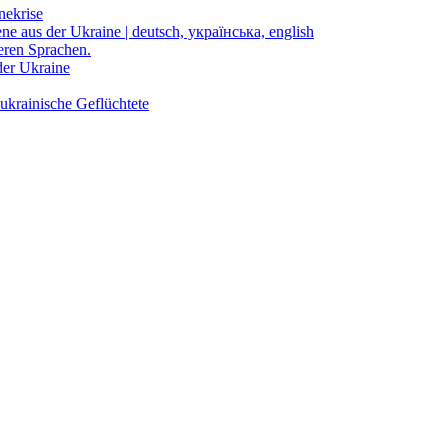
nekrise
ene aus der Ukraine | deutsch, українська, english
eren Sprachen.
der Ukraine
ukrainische Geflüchtete