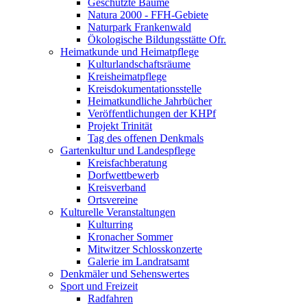
Geschützte Bäume
Natura 2000 - FFH-Gebiete
Naturpark Frankenwald
Ökologische Bildungsstätte Ofr.
Heimatkunde und Heimatpflege
Kulturlandschaftsräume
Kreisheimatpflege
Kreisdokumentationsstelle
Heimatkundliche Jahrbücher
Veröffentlichungen der KHPf
Projekt Trinität
Tag des offenen Denkmals
Gartenkultur und Landespflege
Kreisfachberatung
Dorfwettbewerb
Kreisverband
Ortsvereine
Kulturelle Veranstaltungen
Kulturring
Kronacher Sommer
Mitwitzer Schlosskonzerte
Galerie im Landratsamt
Denkmäler und Sehenswertes
Sport und Freizeit
Radfahren