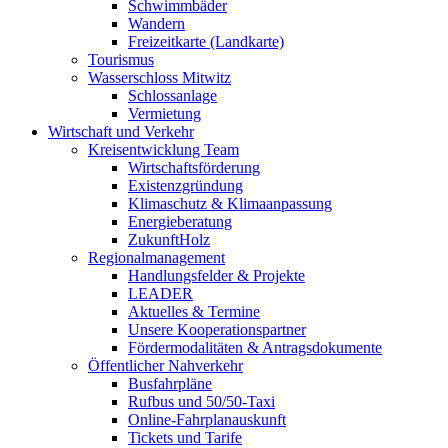
Schwimmbäder
Wandern
Freizeitkarte (Landkarte)
Tourismus
Wasserschloss Mitwitz
Schlossanlage
Vermietung
Wirtschaft und Verkehr
Kreisentwicklung Team
Wirtschaftsförderung
Existenzgründung
Klimaschutz & Klimaanpassung
Energieberatung
ZukunftHolz
Regionalmanagement
Handlungsfelder & Projekte
LEADER
Aktuelles & Termine
Unsere Kooperationspartner
Fördermodalitäten & Antragsdokumente
Öffentlicher Nahverkehr
Busfahrpläne
Rufbus und 50/50-Taxi
Online-Fahrplanauskunft
Tickets und Tarife