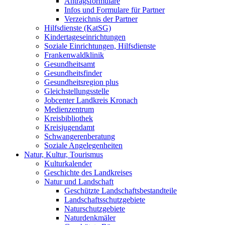
Antragsformulare
Infos und Formulare für Partner
Verzeichnis der Partner
Hilfsdienste (KatSG)
Kindertageseinrichtungen
Soziale Einrichtungen, Hilfsdienste
Frankenwaldklinik
Gesundheitsamt
Gesundheitsfinder
Gesundheitsregion plus
Gleichstellungsstelle
Jobcenter Landkreis Kronach
Medienzentrum
Kreisbibliothek
Kreisjugendamt
Schwangerenberatung
Soziale Angelegenheiten
Natur, Kultur, Tourismus
Kulturkalender
Geschichte des Landkreises
Natur und Landschaft
Geschützte Landschaftsbestandteile
Landschaftsschutzgebiete
Naturschutzgebiete
Naturdenkmäler