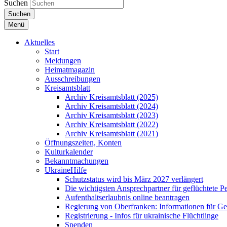
Suchen
Suchen
Menü
Aktuelles
Start
Meldungen
Heimatmagazin
Ausschreibungen
Kreisamtsblatt
Archiv Kreisamtsblatt (2025)
Archiv Kreisamtsblatt (2024)
Archiv Kreisamtsblatt (2023)
Archiv Kreisamtsblatt (2022)
Archiv Kreisamtsblatt (2021)
Öffnungszeiten, Konten
Kulturkalender
Bekanntmachungen
UkraineHilfe
Schutzstatus wird bis März 2027 verlängert
Die wichtigsten Ansprechpartner für geflüchtete 
Aufenthaltserlaubnis online beantragen
Regierung von Oberfranken: Informationen für Gef
Registrierung - Infos für ukrainische Flüchtlinge
Spenden