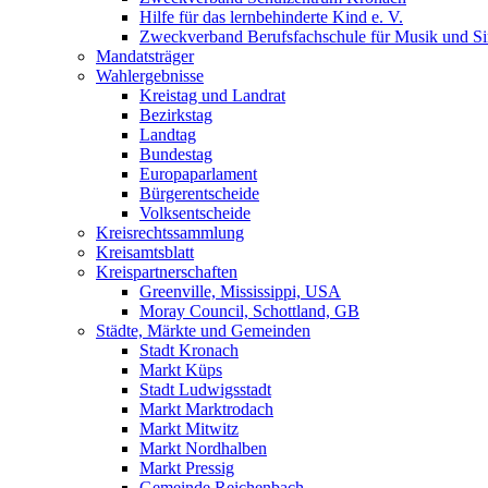
Hilfe für das lernbehinderte Kind e. V.
Zweckverband Berufsfachschule für Musik und S
Mandatsträger
Wahlergebnisse
Kreistag und Landrat
Bezirkstag
Landtag
Bundestag
Europaparlament
Bürgerentscheide
Volksentscheide
Kreisrechtssammlung
Kreisamtsblatt
Kreispartnerschaften
Greenville, Mississippi, USA
Moray Council, Schottland, GB
Städte, Märkte und Gemeinden
Stadt Kronach
Markt Küps
Stadt Ludwigsstadt
Markt Marktrodach
Markt Mitwitz
Markt Nordhalben
Markt Pressig
Gemeinde Reichenbach