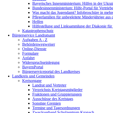
Bayerisches Innenministerium: Hilfen in der Ukrai
Bundesinnenministerium: Hilfe-Portal für Vertrieb
Was macht das Jugendamt? Infobroschüre in mehr
Pflegefamilien für unbegleitete Minderjährige aus 
Helfen
Hilfestellung und Linksammlung der Diakonie für 
Katastrophenschutz
Bürgerservice Landratsamt
Aufgaben A - Z
Behördenwegweiser
Online-Dienste
Formulare
Anfahrt
Widerspruchseinlegung
BayernPortal
Bürgerserviceportal des Landkreises
Landkreis und Gemeinden
Kreisorgane
Landrat und Vertreter
Verzeichnis Kreistagsmitglieder
Fraktionen und Gruppierungen
Ausschüsse des Kreistags
Sonstige Gremien
Termine und Tagesordnungen
Zweckverband Schulzentrum Kronach