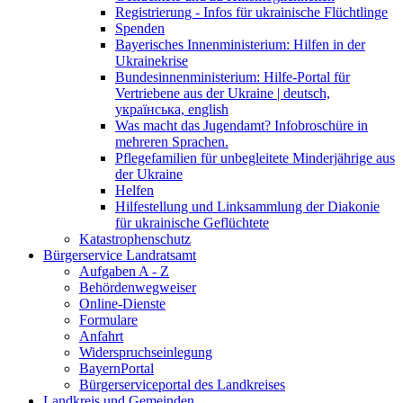
Registrierung - Infos für ukrainische Flüchtlinge
Spenden
Bayerisches Innenministerium: Hilfen in der
Ukrainekrise
Bundesinnenministerium: Hilfe-Portal für
Vertriebene aus der Ukraine | deutsch,
українська, english
Was macht das Jugendamt? Infobroschüre in
mehreren Sprachen.
Pflegefamilien für unbegleitete Minderjährige aus
der Ukraine
Helfen
Hilfestellung und Linksammlung der Diakonie
für ukrainische Geflüchtete
Katastrophenschutz
Bürgerservice Landratsamt
Aufgaben A - Z
Behördenwegweiser
Online-Dienste
Formulare
Anfahrt
Widerspruchseinlegung
BayernPortal
Bürgerserviceportal des Landkreises
Landkreis und Gemeinden