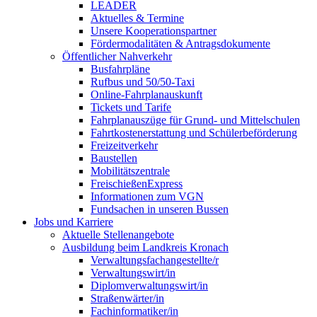
LEADER
Aktuelles & Termine
Unsere Kooperationspartner
Fördermodalitäten & Antragsdokumente
Öffentlicher Nahverkehr
Busfahrpläne
Rufbus und 50/50-Taxi
Online-Fahrplanauskunft
Tickets und Tarife
Fahrplanauszüge für Grund- und Mittelschulen
Fahrtkostenerstattung und Schülerbeförderung
Freizeitverkehr
Baustellen
Mobilitätszentrale
FreischießenExpress
Informationen zum VGN
Fundsachen in unseren Bussen
Jobs und Karriere
Aktuelle Stellenangebote
Ausbildung beim Landkreis Kronach
Verwaltungsfachangestellte/r
Verwaltungswirt/in
Diplomverwaltungswirt/in
Straßenwärter/in
Fachinformatiker/in