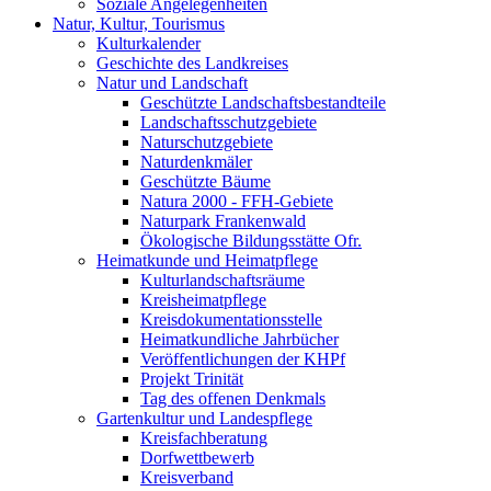
Soziale Angelegenheiten
Natur, Kultur, Tourismus
Kulturkalender
Geschichte des Landkreises
Natur und Landschaft
Geschützte Landschaftsbestandteile
Landschaftsschutzgebiete
Naturschutzgebiete
Naturdenkmäler
Geschützte Bäume
Natura 2000 - FFH-Gebiete
Naturpark Frankenwald
Ökologische Bildungsstätte Ofr.
Heimatkunde und Heimatpflege
Kulturlandschaftsräume
Kreisheimatpflege
Kreisdokumentationsstelle
Heimatkundliche Jahrbücher
Veröffentlichungen der KHPf
Projekt Trinität
Tag des offenen Denkmals
Gartenkultur und Landespflege
Kreisfachberatung
Dorfwettbewerb
Kreisverband