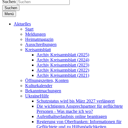
Suchen
Suchen
Menü
Aktuelles
Start
Meldungen
Heimatmagazin
Ausschreibungen
Kreisamtsblatt
Archiv Kreisamtsblatt (2025)
Archiv Kreisamtsblatt (2024)
Archiv Kreisamtsblatt (2023)
Archiv Kreisamtsblatt (2022)
Archiv Kreisamtsblatt (2021)
Öffnungszeiten, Konten
Kulturkalender
Bekanntmachungen
UkraineHilfe
Schutzstatus wird bis März 2027 verlängert
Die wichtigsten Ansprechpartner für geflüchtete
Personen - Was mache ich wo?
Aufenthaltserlaubnis online beantragen
Regierung von Oberfranken: Informationen für
Geflüchtete und zu Hilfsmöglichkeiten