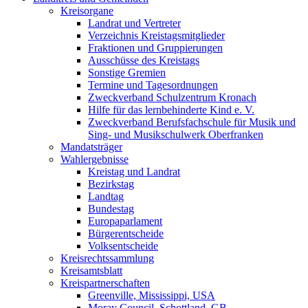
Kreisorgane
Landrat und Vertreter
Verzeichnis Kreistagsmitglieder
Fraktionen und Gruppierungen
Ausschüsse des Kreistags
Sonstige Gremien
Termine und Tagesordnungen
Zweckverband Schulzentrum Kronach
Hilfe für das lernbehinderte Kind e. V.
Zweckverband Berufsfachschule für Musik und
Sing- und Musikschulwerk Oberfranken
Mandatsträger
Wahlergebnisse
Kreistag und Landrat
Bezirkstag
Landtag
Bundestag
Europaparlament
Bürgerentscheide
Volksentscheide
Kreisrechtssammlung
Kreisamtsblatt
Kreispartnerschaften
Greenville, Mississippi, USA
Moray Council, Schottland, GB