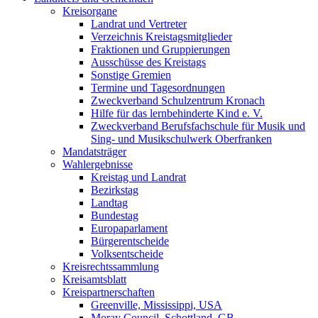
Kreisorgane
Landrat und Vertreter
Verzeichnis Kreistagsmitglieder
Fraktionen und Gruppierungen
Ausschüsse des Kreistags
Sonstige Gremien
Termine und Tagesordnungen
Zweckverband Schulzentrum Kronach
Hilfe für das lernbehinderte Kind e. V.
Zweckverband Berufsfachschule für Musik und
Sing- und Musikschulwerk Oberfranken
Mandatsträger
Wahlergebnisse
Kreistag und Landrat
Bezirkstag
Landtag
Bundestag
Europaparlament
Bürgerentscheide
Volksentscheide
Kreisrechtssammlung
Kreisamtsblatt
Kreispartnerschaften
Greenville, Mississippi, USA
Moray Council, Schottland, GB