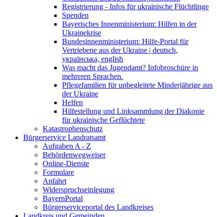
Registrierung - Infos für ukrainische Flüchtlinge
Spenden
Bayerisches Innenministerium: Hilfen in der
Ukrainekrise
Bundesinnenministerium: Hilfe-Portal für
Vertriebene aus der Ukraine | deutsch,
українська, english
Was macht das Jugendamt? Infobroschüre in
mehreren Sprachen.
Pflegefamilien für unbegleitete Minderjährige aus
der Ukraine
Helfen
Hilfestellung und Linksammlung der Diakonie
für ukrainische Geflüchtete
Katastrophenschutz
Bürgerservice Landratsamt
Aufgaben A - Z
Behördenwegweiser
Online-Dienste
Formulare
Anfahrt
Widerspruchseinlegung
BayernPortal
Bürgerserviceportal des Landkreises
Landkreis und Gemeinden