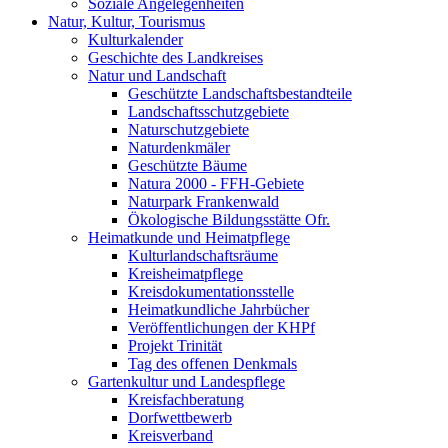
Soziale Angelegenheiten
Natur, Kultur, Tourismus
Kulturkalender
Geschichte des Landkreises
Natur und Landschaft
Geschützte Landschaftsbestandteile
Landschaftsschutzgebiete
Naturschutzgebiete
Naturdenkmäler
Geschützte Bäume
Natura 2000 - FFH-Gebiete
Naturpark Frankenwald
Ökologische Bildungsstätte Ofr.
Heimatkunde und Heimatpflege
Kulturlandschaftsräume
Kreisheimatpflege
Kreisdokumentationsstelle
Heimatkundliche Jahrbücher
Veröffentlichungen der KHPf
Projekt Trinität
Tag des offenen Denkmals
Gartenkultur und Landespflege
Kreisfachberatung
Dorfwettbewerb
Kreisverband