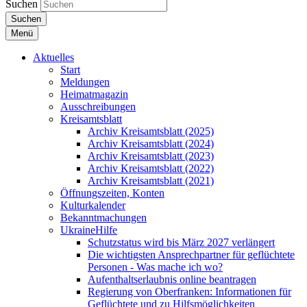
Suchen
Suchen
Menü
Aktuelles
Start
Meldungen
Heimatmagazin
Ausschreibungen
Kreisamtsblatt
Archiv Kreisamtsblatt (2025)
Archiv Kreisamtsblatt (2024)
Archiv Kreisamtsblatt (2023)
Archiv Kreisamtsblatt (2022)
Archiv Kreisamtsblatt (2021)
Öffnungszeiten, Konten
Kulturkalender
Bekanntmachungen
UkraineHilfe
Schutzstatus wird bis März 2027 verlängert
Die wichtigsten Ansprechpartner für geflüchtete
Personen - Was mache ich wo?
Aufenthaltserlaubnis online beantragen
Regierung von Oberfranken: Informationen für
Geflüchtete und zu Hilfsmöglichkeiten