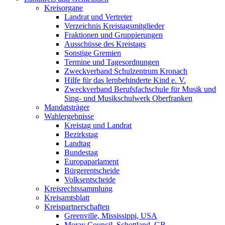
Kreisorgane
Landrat und Vertreter
Verzeichnis Kreistagsmitglieder
Fraktionen und Gruppierungen
Ausschüsse des Kreistags
Sonstige Gremien
Termine und Tagesordnungen
Zweckverband Schulzentrum Kronach
Hilfe für das lernbehinderte Kind e. V.
Zweckverband Berufsfachschule für Musik und
Sing- und Musikschulwerk Oberfranken
Mandatsträger
Wahlergebnisse
Kreistag und Landrat
Bezirkstag
Landtag
Bundestag
Europaparlament
Bürgerentscheide
Volksentscheide
Kreisrechtssammlung
Kreisamtsblatt
Kreispartnerschaften
Greenville, Mississippi, USA
Moray Council, Schottland, GB