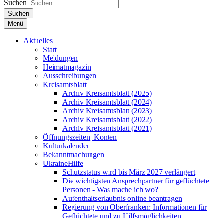
Suchen
Suchen
Menü
Aktuelles
Start
Meldungen
Heimatmagazin
Ausschreibungen
Kreisamtsblatt
Archiv Kreisamtsblatt (2025)
Archiv Kreisamtsblatt (2024)
Archiv Kreisamtsblatt (2023)
Archiv Kreisamtsblatt (2022)
Archiv Kreisamtsblatt (2021)
Öffnungszeiten, Konten
Kulturkalender
Bekanntmachungen
UkraineHilfe
Schutzstatus wird bis März 2027 verlängert
Die wichtigsten Ansprechpartner für geflüchtete
Personen - Was mache ich wo?
Aufenthaltserlaubnis online beantragen
Regierung von Oberfranken: Informationen für
Geflüchtete und zu Hilfsmöglichkeiten