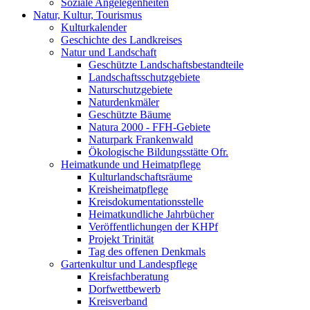
Soziale Angelegenheiten
Natur, Kultur, Tourismus
Kulturkalender
Geschichte des Landkreises
Natur und Landschaft
Geschützte Landschaftsbestandteile
Landschaftsschutzgebiete
Naturschutzgebiete
Naturdenkmäler
Geschützte Bäume
Natura 2000 - FFH-Gebiete
Naturpark Frankenwald
Ökologische Bildungsstätte Ofr.
Heimatkunde und Heimatpflege
Kulturlandschaftsräume
Kreisheimatpflege
Kreisdokumentationsstelle
Heimatkundliche Jahrbücher
Veröffentlichungen der KHPf
Projekt Trinität
Tag des offenen Denkmals
Gartenkultur und Landespflege
Kreisfachberatung
Dorfwettbewerb
Kreisverband