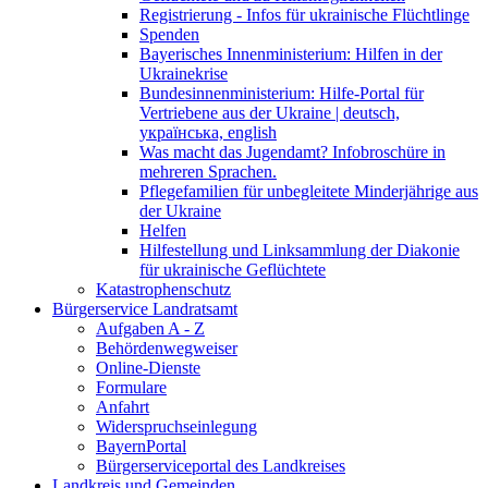
Registrierung - Infos für ukrainische Flüchtlinge
Spenden
Bayerisches Innenministerium: Hilfen in der
Ukrainekrise
Bundesinnenministerium: Hilfe-Portal für
Vertriebene aus der Ukraine | deutsch,
українська, english
Was macht das Jugendamt? Infobroschüre in
mehreren Sprachen.
Pflegefamilien für unbegleitete Minderjährige aus
der Ukraine
Helfen
Hilfestellung und Linksammlung der Diakonie
für ukrainische Geflüchtete
Katastrophenschutz
Bürgerservice Landratsamt
Aufgaben A - Z
Behördenwegweiser
Online-Dienste
Formulare
Anfahrt
Widerspruchseinlegung
BayernPortal
Bürgerserviceportal des Landkreises
Landkreis und Gemeinden