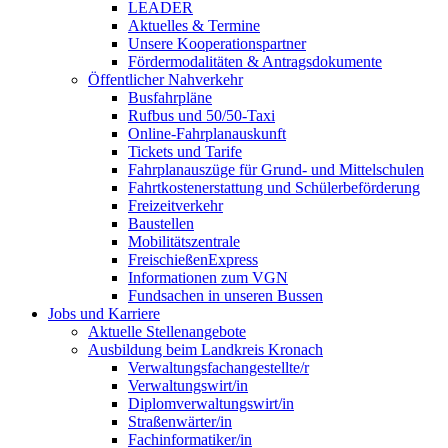
LEADER
Aktuelles & Termine
Unsere Kooperationspartner
Fördermodalitäten & Antragsdokumente
Öffentlicher Nahverkehr
Busfahrpläne
Rufbus und 50/50-Taxi
Online-Fahrplanauskunft
Tickets und Tarife
Fahrplanauszüge für Grund- und Mittelschulen
Fahrtkostenerstattung und Schülerbeförderung
Freizeitverkehr
Baustellen
Mobilitätszentrale
FreischießenExpress
Informationen zum VGN
Fundsachen in unseren Bussen
Jobs und Karriere
Aktuelle Stellenangebote
Ausbildung beim Landkreis Kronach
Verwaltungsfachangestellte/r
Verwaltungswirt/in
Diplomverwaltungswirt/in
Straßenwärter/in
Fachinformatiker/in