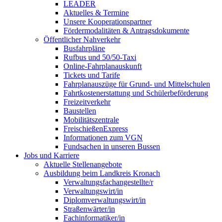
LEADER
Aktuelles & Termine
Unsere Kooperationspartner
Fördermodalitäten & Antragsdokumente
Öffentlicher Nahverkehr
Busfahrpläne
Rufbus und 50/50-Taxi
Online-Fahrplanauskunft
Tickets und Tarife
Fahrplanauszüge für Grund- und Mittelschulen
Fahrtkostenerstattung und Schülerbeförderung
Freizeitverkehr
Baustellen
Mobilitätszentrale
FreischießenExpress
Informationen zum VGN
Fundsachen in unseren Bussen
Jobs und Karriere
Aktuelle Stellenangebote
Ausbildung beim Landkreis Kronach
Verwaltungsfachangestellte/r
Verwaltungswirt/in
Diplomverwaltungswirt/in
Straßenwärter/in
Fachinformatiker/in