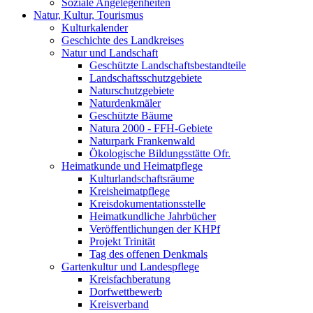
Soziale Angelegenheiten
Natur, Kultur, Tourismus
Kulturkalender
Geschichte des Landkreises
Natur und Landschaft
Geschützte Landschaftsbestandteile
Landschaftsschutzgebiete
Naturschutzgebiete
Naturdenkmäler
Geschützte Bäume
Natura 2000 - FFH-Gebiete
Naturpark Frankenwald
Ökologische Bildungsstätte Ofr.
Heimatkunde und Heimatpflege
Kulturlandschaftsräume
Kreisheimatpflege
Kreisdokumentationsstelle
Heimatkundliche Jahrbücher
Veröffentlichungen der KHPf
Projekt Trinität
Tag des offenen Denkmals
Gartenkultur und Landespflege
Kreisfachberatung
Dorfwettbewerb
Kreisverband