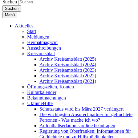
Suchen
Suchen
Menü
Aktuelles
Start
Meldungen
Heimatmagazin
Ausschreibungen
Kreisamtsblatt
Archiv Kreisamtsblatt (2025)
Archiv Kreisamtsblatt (2024)
Archiv Kreisamtsblatt (2023)
Archiv Kreisamtsblatt (2022)
Archiv Kreisamtsblatt (2021)
Öffnungszeiten, Konten
Kulturkalender
Bekanntmachungen
UkraineHilfe
Schutzstatus wird bis März 2027 verlängert
Die wichtigsten Ansprechpartner für geflüchtete
Personen - Was mache ich wo?
Aufenthaltserlaubnis online beantragen
Regierung von Oberfranken: Informationen für
Geflüchtete und zu Hilfsmöglichkeiten