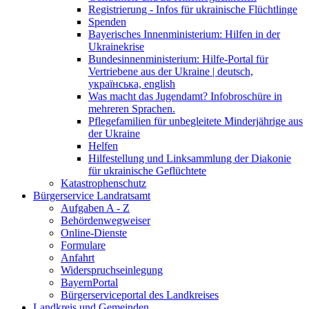
Registrierung - Infos für ukrainische Flüchtlinge
Spenden
Bayerisches Innenministerium: Hilfen in der
Ukrainekrise
Bundesinnenministerium: Hilfe-Portal für
Vertriebene aus der Ukraine | deutsch,
українська, english
Was macht das Jugendamt? Infobroschüre in
mehreren Sprachen.
Pflegefamilien für unbegleitete Minderjährige aus
der Ukraine
Helfen
Hilfestellung und Linksammlung der Diakonie
für ukrainische Geflüchtete
Katastrophenschutz
Bürgerservice Landratsamt
Aufgaben A - Z
Behördenwegweiser
Online-Dienste
Formulare
Anfahrt
Widerspruchseinlegung
BayernPortal
Bürgerserviceportal des Landkreises
Landkreis und Gemeinden