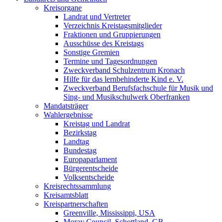
Kreisorgane
Landrat und Vertreter
Verzeichnis Kreistagsmitglieder
Fraktionen und Gruppierungen
Ausschüsse des Kreistags
Sonstige Gremien
Termine und Tagesordnungen
Zweckverband Schulzentrum Kronach
Hilfe für das lernbehinderte Kind e. V.
Zweckverband Berufsfachschule für Musik und
Sing- und Musikschulwerk Oberfranken
Mandatsträger
Wahlergebnisse
Kreistag und Landrat
Bezirkstag
Landtag
Bundestag
Europaparlament
Bürgerentscheide
Volksentscheide
Kreisrechtssammlung
Kreisamtsblatt
Kreispartnerschaften
Greenville, Mississippi, USA
Moray Council, Schottland, GB