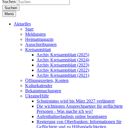
Suchen
Suchen
Menü
Aktuelles
Start
Meldungen
Heimatmagazin
Ausschreibungen
Kreisamtsblatt
Archiv Kreisamtsblatt (2025)
Archiv Kreisamtsblatt (2024)
Archiv Kreisamtsblatt (2023)
Archiv Kreisamtsblatt (2022)
Archiv Kreisamtsblatt (2021)
Öffnungszeiten, Konten
Kulturkalender
Bekanntmachungen
UkraineHilfe
Schutzstatus wird bis März 2027 verlängert
Die wichtigsten Ansprechpartner für geflüchtete
Personen - Was mache ich wo?
Aufenthaltserlaubnis online beantragen
Regierung von Oberfranken: Informationen für
Geflüchtete und zu Hilfsmöglichkeiten