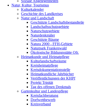
Soziale Angelegenheiten
Natur, Kultur, Tourismus
Kulturkalender
Geschichte des Landkreises
Natur und Landschaft
Geschützte Landschaftsbestandteile
Landschaftsschutzgebiete
Naturschutzgebiete
Naturdenkmäler
Geschützte Bäume
Natura 2000 - FFH-Gebiete
Naturpark Frankenwald
Ökologische Bildungsstätte Ofr.
Heimatkunde und Heimatpflege
Kulturlandschaftsräume
Kreisheimatpflege
Kreisdokumentationsstelle
Heimatkundliche Jahrbücher
Veröffentlichungen der KHPf
Projekt Trinität
Tag des offenen Denkmals
Gartenkultur und Landespflege
Kreisfachberatung
Dorfwettbewerb
Kreisverband