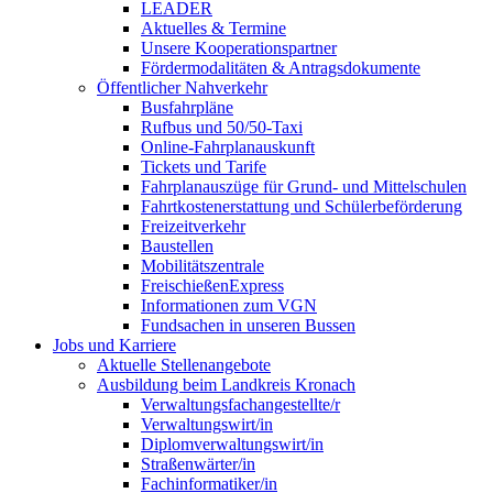
LEADER
Aktuelles & Termine
Unsere Kooperationspartner
Fördermodalitäten & Antragsdokumente
Öffentlicher Nahverkehr
Busfahrpläne
Rufbus und 50/50-Taxi
Online-Fahrplanauskunft
Tickets und Tarife
Fahrplanauszüge für Grund- und Mittelschulen
Fahrtkostenerstattung und Schülerbeförderung
Freizeitverkehr
Baustellen
Mobilitätszentrale
FreischießenExpress
Informationen zum VGN
Fundsachen in unseren Bussen
Jobs und Karriere
Aktuelle Stellenangebote
Ausbildung beim Landkreis Kronach
Verwaltungsfachangestellte/r
Verwaltungswirt/in
Diplomverwaltungswirt/in
Straßenwärter/in
Fachinformatiker/in