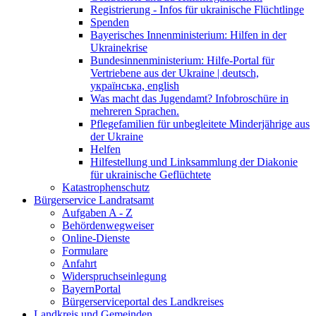
Registrierung - Infos für ukrainische Flüchtlinge
Spenden
Bayerisches Innenministerium: Hilfen in der
Ukrainekrise
Bundesinnenministerium: Hilfe-Portal für
Vertriebene aus der Ukraine | deutsch,
українська, english
Was macht das Jugendamt? Infobroschüre in
mehreren Sprachen.
Pflegefamilien für unbegleitete Minderjährige aus
der Ukraine
Helfen
Hilfestellung und Linksammlung der Diakonie
für ukrainische Geflüchtete
Katastrophenschutz
Bürgerservice Landratsamt
Aufgaben A - Z
Behördenwegweiser
Online-Dienste
Formulare
Anfahrt
Widerspruchseinlegung
BayernPortal
Bürgerserviceportal des Landkreises
Landkreis und Gemeinden