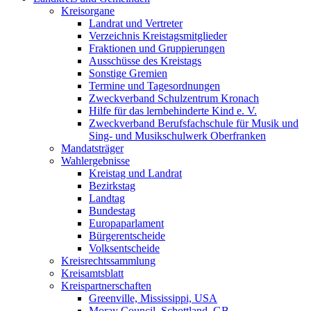
Kreisorgane
Landrat und Vertreter
Verzeichnis Kreistagsmitglieder
Fraktionen und Gruppierungen
Ausschüsse des Kreistags
Sonstige Gremien
Termine und Tagesordnungen
Zweckverband Schulzentrum Kronach
Hilfe für das lernbehinderte Kind e. V.
Zweckverband Berufsfachschule für Musik und
Sing- und Musikschulwerk Oberfranken
Mandatsträger
Wahlergebnisse
Kreistag und Landrat
Bezirkstag
Landtag
Bundestag
Europaparlament
Bürgerentscheide
Volksentscheide
Kreisrechtssammlung
Kreisamtsblatt
Kreispartnerschaften
Greenville, Mississippi, USA
Moray Council, Schottland, GB