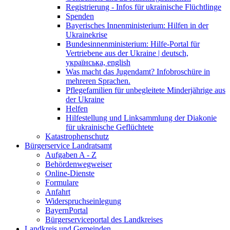
Registrierung - Infos für ukrainische Flüchtlinge
Spenden
Bayerisches Innenministerium: Hilfen in der
Ukrainekrise
Bundesinnenministerium: Hilfe-Portal für
Vertriebene aus der Ukraine | deutsch,
українська, english
Was macht das Jugendamt? Infobroschüre in
mehreren Sprachen.
Pflegefamilien für unbegleitete Minderjährige aus
der Ukraine
Helfen
Hilfestellung und Linksammlung der Diakonie
für ukrainische Geflüchtete
Katastrophenschutz
Bürgerservice Landratsamt
Aufgaben A - Z
Behördenwegweiser
Online-Dienste
Formulare
Anfahrt
Widerspruchseinlegung
BayernPortal
Bürgerserviceportal des Landkreises
Landkreis und Gemeinden