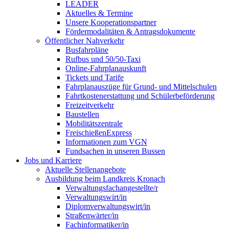
LEADER
Aktuelles & Termine
Unsere Kooperationspartner
Fördermodalitäten & Antragsdokumente
Öffentlicher Nahverkehr
Busfahrpläne
Rufbus und 50/50-Taxi
Online-Fahrplanauskunft
Tickets und Tarife
Fahrplanauszüge für Grund- und Mittelschulen
Fahrtkostenerstattung und Schülerbeförderung
Freizeitverkehr
Baustellen
Mobilitätszentrale
FreischießenExpress
Informationen zum VGN
Fundsachen in unseren Bussen
Jobs und Karriere
Aktuelle Stellenangebote
Ausbildung beim Landkreis Kronach
Verwaltungsfachangestellte/r
Verwaltungswirt/in
Diplomverwaltungswirt/in
Straßenwärter/in
Fachinformatiker/in