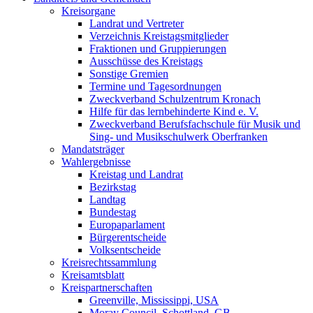
Kreisorgane
Landrat und Vertreter
Verzeichnis Kreistagsmitglieder
Fraktionen und Gruppierungen
Ausschüsse des Kreistags
Sonstige Gremien
Termine und Tagesordnungen
Zweckverband Schulzentrum Kronach
Hilfe für das lernbehinderte Kind e. V.
Zweckverband Berufsfachschule für Musik und
Sing- und Musikschulwerk Oberfranken
Mandatsträger
Wahlergebnisse
Kreistag und Landrat
Bezirkstag
Landtag
Bundestag
Europaparlament
Bürgerentscheide
Volksentscheide
Kreisrechtssammlung
Kreisamtsblatt
Kreispartnerschaften
Greenville, Mississippi, USA
Moray Council, Schottland, GB