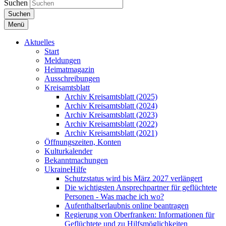
Suchen
Suchen
Menü
Aktuelles
Start
Meldungen
Heimatmagazin
Ausschreibungen
Kreisamtsblatt
Archiv Kreisamtsblatt (2025)
Archiv Kreisamtsblatt (2024)
Archiv Kreisamtsblatt (2023)
Archiv Kreisamtsblatt (2022)
Archiv Kreisamtsblatt (2021)
Öffnungszeiten, Konten
Kulturkalender
Bekanntmachungen
UkraineHilfe
Schutzstatus wird bis März 2027 verlängert
Die wichtigsten Ansprechpartner für geflüchtete
Personen - Was mache ich wo?
Aufenthaltserlaubnis online beantragen
Regierung von Oberfranken: Informationen für
Geflüchtete und zu Hilfsmöglichkeiten