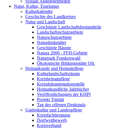
Soziale Angelegenheiten
Natur, Kultur, Tourismus
Kulturkalender
Geschichte des Landkreises
Natur und Landschaft
Geschützte Landschaftsbestandteile
Landschaftsschutzgebiete
Naturschutzgebiete
Naturdenkmäler
Geschützte Bäume
Natura 2000 - FFH-Gebiete
Naturpark Frankenwald
Ökologische Bildungsstätte Ofr.
Heimatkunde und Heimatpflege
Kulturlandschaftsräume
Kreisheimatpflege
Kreisdokumentationsstelle
Heimatkundliche Jahrbücher
Veröffentlichungen der KHPf
Projekt Trinität
Tag des offenen Denkmals
Gartenkultur und Landespflege
Kreisfachberatung
Dorfwettbewerb
Kreisverband