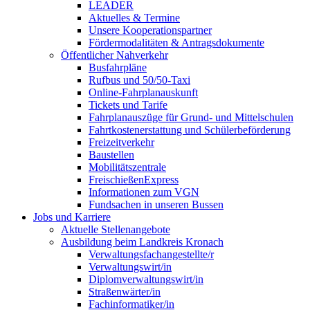
LEADER
Aktuelles & Termine
Unsere Kooperationspartner
Fördermodalitäten & Antragsdokumente
Öffentlicher Nahverkehr
Busfahrpläne
Rufbus und 50/50-Taxi
Online-Fahrplanauskunft
Tickets und Tarife
Fahrplanauszüge für Grund- und Mittelschulen
Fahrtkostenerstattung und Schülerbeförderung
Freizeitverkehr
Baustellen
Mobilitätszentrale
FreischießenExpress
Informationen zum VGN
Fundsachen in unseren Bussen
Jobs und Karriere
Aktuelle Stellenangebote
Ausbildung beim Landkreis Kronach
Verwaltungsfachangestellte/r
Verwaltungswirt/in
Diplomverwaltungswirt/in
Straßenwärter/in
Fachinformatiker/in