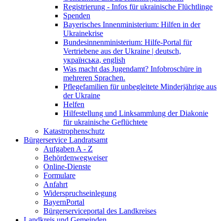
Registrierung - Infos für ukrainische Flüchtlinge
Spenden
Bayerisches Innenministerium: Hilfen in der
Ukrainekrise
Bundesinnenministerium: Hilfe-Portal für
Vertriebene aus der Ukraine | deutsch,
українська, english
Was macht das Jugendamt? Infobroschüre in
mehreren Sprachen.
Pflegefamilien für unbegleitete Minderjährige aus
der Ukraine
Helfen
Hilfestellung und Linksammlung der Diakonie
für ukrainische Geflüchtete
Katastrophenschutz
Bürgerservice Landratsamt
Aufgaben A - Z
Behördenwegweiser
Online-Dienste
Formulare
Anfahrt
Widerspruchseinlegung
BayernPortal
Bürgerserviceportal des Landkreises
Landkreis und Gemeinden