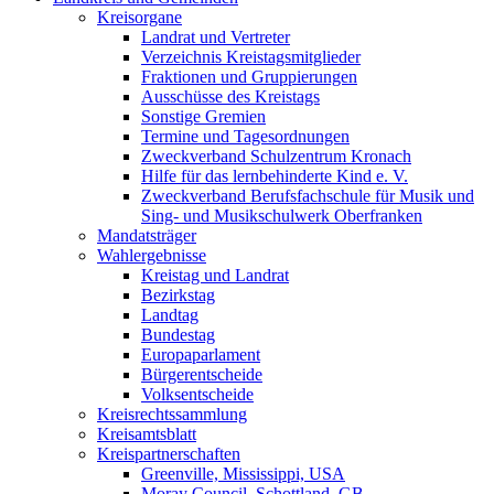
Kreisorgane
Landrat und Vertreter
Verzeichnis Kreistagsmitglieder
Fraktionen und Gruppierungen
Ausschüsse des Kreistags
Sonstige Gremien
Termine und Tagesordnungen
Zweckverband Schulzentrum Kronach
Hilfe für das lernbehinderte Kind e. V.
Zweckverband Berufsfachschule für Musik und
Sing- und Musikschulwerk Oberfranken
Mandatsträger
Wahlergebnisse
Kreistag und Landrat
Bezirkstag
Landtag
Bundestag
Europaparlament
Bürgerentscheide
Volksentscheide
Kreisrechtssammlung
Kreisamtsblatt
Kreispartnerschaften
Greenville, Mississippi, USA
Moray Council, Schottland, GB