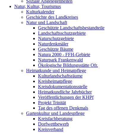
Soziale Angelegenheiten
Natur, Kultur, Tourismus
Kulturkalender
Geschichte des Landkreises
Natur und Landschaft
Geschützte Landschaftsbestandteile
Landschaftsschutzgebiete
Naturschutzgebiete
Naturdenkmäler
Geschützte Bäume
Natura 2000 - FFH-Gebiete
Naturpark Frankenwald
Ökologische Bildungsstätte Ofr.
Heimatkunde und Heimatpflege
Kulturlandschaftsräume
Kreisheimatpflege
Kreisdokumentationsstelle
Heimatkundliche Jahrbücher
Veröffentlichungen der KHPf
Projekt Trinität
Tag des offenen Denkmals
Gartenkultur und Landespflege
Kreisfachberatung
Dorfwettbewerb
Kreisverband