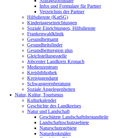
Antragsformulare
Infos und Formulare für Partner
Verzeichnis der Partner
Hilfsdienste (KatSG)
Kindertageseinrichtungen
Soziale Einrichtungen, Hilfsdienste
Frankenwaldklinik
Gesundheitsamt
Gesundheitsfinder
Gesundheitsregion plus
Gleichstellungsstelle
Jobcenter Landkreis Kronach
Medienzentrum
Kreisbibliothek
Kreisjugendamt
Schwangerenberatung
Soziale Angelegenheiten
Natur, Kultur, Tourismus
Kulturkalender
Geschichte des Landkreises
Natur und Landschaft
Geschützte Landschaftsbestandteile
Landschaftsschutzgebiete
Naturschutzgebiete
Naturdenkmäler