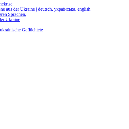
nekrise
ene aus der Ukraine | deutsch, українська, english
eren Sprachen.
der Ukraine
ukrainische Geflüchtete