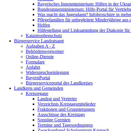
Bayerisches Innenministerium: Hilfen in der Ukrai
Bundesinnenministerium: Hilfe-Portal für Vertrieb
Was macht das Jugendamt? Infobroschüre in mehr
Pflegefamilien für unbegleitete Minderjährige aus 
Helfen
Hilfestellung und Linksammlung der Diakonie für 
Katastrophenschutz
Bürgerservice Landratsamt
Aufgaben A - Z
Behördenwegweiser
Online-Dienste
Formulare
Anfahrt
Widerspruchseinlegung
BayernPortal
Bürgerserviceportal des Landkreises
Landkreis und Gemeinden
Kreisorgane
Landrat und Vertreter
Verzeichnis Kreistagsmitglieder
Fraktionen und Gruppierungen
Ausschüsse des Kreistags
Sonstige Gremien
Termine und Tagesordnungen
Zweckverband Schulzentrum Kronach