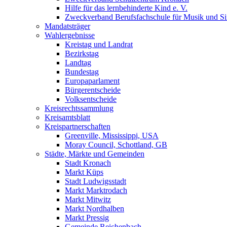
Hilfe für das lernbehinderte Kind e. V.
Zweckverband Berufsfachschule für Musik und S
Mandatsträger
Wahlergebnisse
Kreistag und Landrat
Bezirkstag
Landtag
Bundestag
Europaparlament
Bürgerentscheide
Volksentscheide
Kreisrechtssammlung
Kreisamtsblatt
Kreispartnerschaften
Greenville, Mississippi, USA
Moray Council, Schottland, GB
Städte, Märkte und Gemeinden
Stadt Kronach
Markt Küps
Stadt Ludwigsstadt
Markt Marktrodach
Markt Mitwitz
Markt Nordhalben
Markt Pressig
Gemeinde Reichenbach