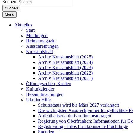
Suchen
Suchen
Menü
Aktuelles
Start
Meldungen
Heimatmagazin
Ausschreibungen
Kreisamtsblatt
Archiv Kreisamtsblatt (2025)
Archiv Kreisamtsblatt (2024)
Archiv Kreisamtsblatt (2023)
Archiv Kreisamtsblatt (2022)
Archiv Kreisamtsblatt (2021)
Öffnungszeiten, Konten
Kulturkalender
Bekanntmachungen
UkraineHilfe
Schutzstatus wird bis März 2027 verlängert
Die wichtigsten Ansprechpartner für geflüchtete 
Aufenthaltserlaubnis online beantragen
Regierung von Oberfranken: Informationen für Gef
Registrierung - Infos für ukrainische Flüchtlinge
Spenden