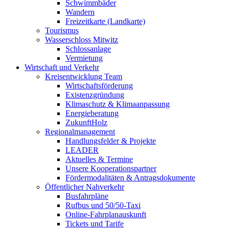
Schwimmbäder
Wandern
Freizeitkarte (Landkarte)
Tourismus
Wasserschloss Mitwitz
Schlossanlage
Vermietung
Wirtschaft und Verkehr
Kreisentwicklung Team
Wirtschaftsförderung
Existenzgründung
Klimaschutz & Klimaanpassung
Energieberatung
ZukunftHolz
Regionalmanagement
Handlungsfelder & Projekte
LEADER
Aktuelles & Termine
Unsere Kooperationspartner
Fördermodalitäten & Antragsdokumente
Öffentlicher Nahverkehr
Busfahrpläne
Rufbus und 50/50-Taxi
Online-Fahrplanauskunft
Tickets und Tarife