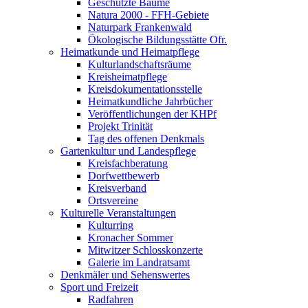
Geschützte Bäume
Natura 2000 - FFH-Gebiete
Naturpark Frankenwald
Ökologische Bildungsstätte Ofr.
Heimatkunde und Heimatpflege
Kulturlandschaftsräume
Kreisheimatpflege
Kreisdokumentationsstelle
Heimatkundliche Jahrbücher
Veröffentlichungen der KHPf
Projekt Trinität
Tag des offenen Denkmals
Gartenkultur und Landespflege
Kreisfachberatung
Dorfwettbewerb
Kreisverband
Ortsvereine
Kulturelle Veranstaltungen
Kulturring
Kronacher Sommer
Mitwitzer Schlosskonzerte
Galerie im Landratsamt
Denkmäler und Sehenswertes
Sport und Freizeit
Radfahren