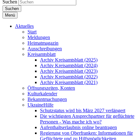
Suchen
Suchen
Menü
Aktuelles
Start
Meldungen
Heimatmagazin
Ausschreibungen
Kreisamtsblatt
Archiv Kreisamtsblatt (2025)
Archiv Kreisamtsblatt (2024)
Archiv Kreisamtsblatt (2023)
Archiv Kreisamtsblatt (2022)
Archiv Kreisamtsblatt (2021)
Öffnungszeiten, Konten
Kulturkalender
Bekanntmachungen
UkraineHilfe
Schutzstatus wird bis März 2027 verlängert
Die wichtigsten Ansprechpartner für geflüchtete
Personen - Was mache ich wo?
Aufenthaltserlaubnis online beantragen
Regierung von Oberfranken: Informationen für
Geflüchtete und zu Hilfsmöglichkeiten