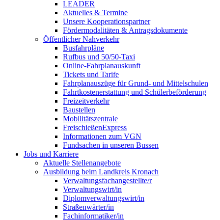
LEADER
Aktuelles & Termine
Unsere Kooperationspartner
Fördermodalitäten & Antragsdokumente
Öffentlicher Nahverkehr
Busfahrpläne
Rufbus und 50/50-Taxi
Online-Fahrplanauskunft
Tickets und Tarife
Fahrplanauszüge für Grund- und Mittelschulen
Fahrtkostenerstattung und Schülerbeförderung
Freizeitverkehr
Baustellen
Mobilitätszentrale
FreischießenExpress
Informationen zum VGN
Fundsachen in unseren Bussen
Jobs und Karriere
Aktuelle Stellenangebote
Ausbildung beim Landkreis Kronach
Verwaltungsfachangestellte/r
Verwaltungswirt/in
Diplomverwaltungswirt/in
Straßenwärter/in
Fachinformatiker/in