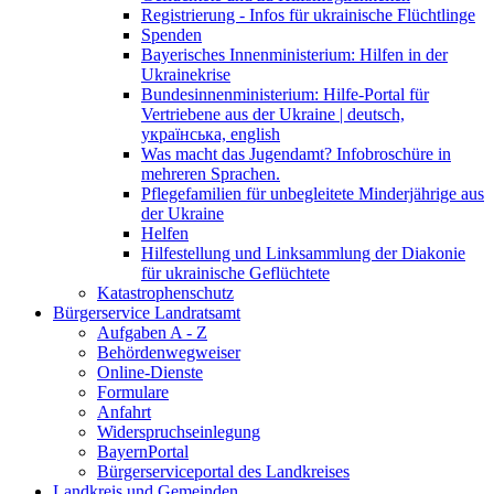
Registrierung - Infos für ukrainische Flüchtlinge
Spenden
Bayerisches Innenministerium: Hilfen in der
Ukrainekrise
Bundesinnenministerium: Hilfe-Portal für
Vertriebene aus der Ukraine | deutsch,
українська, english
Was macht das Jugendamt? Infobroschüre in
mehreren Sprachen.
Pflegefamilien für unbegleitete Minderjährige aus
der Ukraine
Helfen
Hilfestellung und Linksammlung der Diakonie
für ukrainische Geflüchtete
Katastrophenschutz
Bürgerservice Landratsamt
Aufgaben A - Z
Behördenwegweiser
Online-Dienste
Formulare
Anfahrt
Widerspruchseinlegung
BayernPortal
Bürgerserviceportal des Landkreises
Landkreis und Gemeinden