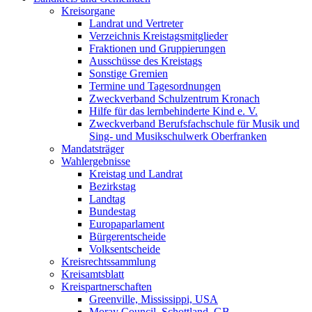
Kreisorgane
Landrat und Vertreter
Verzeichnis Kreistagsmitglieder
Fraktionen und Gruppierungen
Ausschüsse des Kreistags
Sonstige Gremien
Termine und Tagesordnungen
Zweckverband Schulzentrum Kronach
Hilfe für das lernbehinderte Kind e. V.
Zweckverband Berufsfachschule für Musik und
Sing- und Musikschulwerk Oberfranken
Mandatsträger
Wahlergebnisse
Kreistag und Landrat
Bezirkstag
Landtag
Bundestag
Europaparlament
Bürgerentscheide
Volksentscheide
Kreisrechtssammlung
Kreisamtsblatt
Kreispartnerschaften
Greenville, Mississippi, USA
Moray Council, Schottland, GB