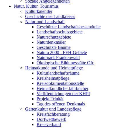
Soziale Angelegenheiten
Natur, Kultur, Tourismus
Kulturkalender
Geschichte des Landkreises
Natur und Landschaft
Geschützte Landschaftsbestandteile
Landschaftsschutzgebiete
Naturschutzgebiete
Naturdenkmäler
Geschützte Bäume
Natura 2000 - FFH-Gebiete
Naturpark Frankenwald
Ökologische Bildungsstätte Ofr.
Heimatkunde und Heimatpflege
Kulturlandschaftsräume
Kreisheimatpflege
Kreisdokumentationsstelle
Heimatkundliche Jahrbücher
Veröffentlichungen der KHPf
Projekt Trinität
Tag des offenen Denkmals
Gartenkultur und Landespflege
Kreisfachberatung
Dorfwettbewerb
Kreisverband