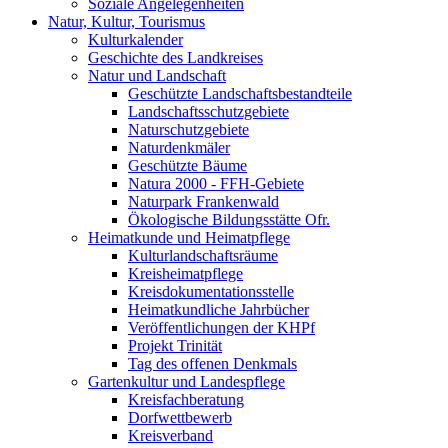
Soziale Angelegenheiten
Natur, Kultur, Tourismus
Kulturkalender
Geschichte des Landkreises
Natur und Landschaft
Geschützte Landschaftsbestandteile
Landschaftsschutzgebiete
Naturschutzgebiete
Naturdenkmäler
Geschützte Bäume
Natura 2000 - FFH-Gebiete
Naturpark Frankenwald
Ökologische Bildungsstätte Ofr.
Heimatkunde und Heimatpflege
Kulturlandschaftsräume
Kreisheimatpflege
Kreisdokumentationsstelle
Heimatkundliche Jahrbücher
Veröffentlichungen der KHPf
Projekt Trinität
Tag des offenen Denkmals
Gartenkultur und Landespflege
Kreisfachberatung
Dorfwettbewerb
Kreisverband