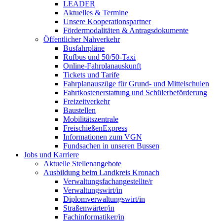
LEADER
Aktuelles & Termine
Unsere Kooperationspartner
Fördermodalitäten & Antragsdokumente
Öffentlicher Nahverkehr
Busfahrpläne
Rufbus und 50/50-Taxi
Online-Fahrplanauskunft
Tickets und Tarife
Fahrplanauszüge für Grund- und Mittelschulen
Fahrtkostenerstattung und Schülerbeförderung
Freizeitverkehr
Baustellen
Mobilitätszentrale
FreischießenExpress
Informationen zum VGN
Fundsachen in unseren Bussen
Jobs und Karriere
Aktuelle Stellenangebote
Ausbildung beim Landkreis Kronach
Verwaltungsfachangestellte/r
Verwaltungswirt/in
Diplomverwaltungswirt/in
Straßenwärter/in
Fachinformatiker/in