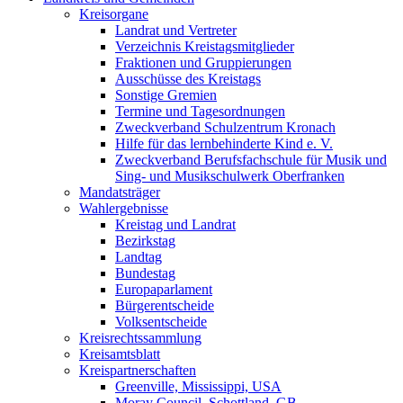
Kreisorgane
Landrat und Vertreter
Verzeichnis Kreistagsmitglieder
Fraktionen und Gruppierungen
Ausschüsse des Kreistags
Sonstige Gremien
Termine und Tagesordnungen
Zweckverband Schulzentrum Kronach
Hilfe für das lernbehinderte Kind e. V.
Zweckverband Berufsfachschule für Musik und
Sing- und Musikschulwerk Oberfranken
Mandatsträger
Wahlergebnisse
Kreistag und Landrat
Bezirkstag
Landtag
Bundestag
Europaparlament
Bürgerentscheide
Volksentscheide
Kreisrechtssammlung
Kreisamtsblatt
Kreispartnerschaften
Greenville, Mississippi, USA
Moray Council, Schottland, GB