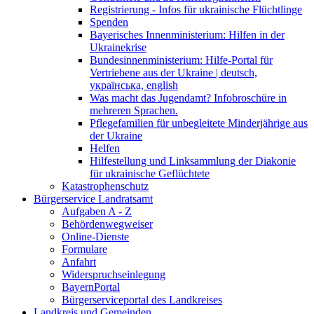
Registrierung - Infos für ukrainische Flüchtlinge
Spenden
Bayerisches Innenministerium: Hilfen in der
Ukrainekrise
Bundesinnenministerium: Hilfe-Portal für
Vertriebene aus der Ukraine | deutsch,
українська, english
Was macht das Jugendamt? Infobroschüre in
mehreren Sprachen.
Pflegefamilien für unbegleitete Minderjährige aus
der Ukraine
Helfen
Hilfestellung und Linksammlung der Diakonie
für ukrainische Geflüchtete
Katastrophenschutz
Bürgerservice Landratsamt
Aufgaben A - Z
Behördenwegweiser
Online-Dienste
Formulare
Anfahrt
Widerspruchseinlegung
BayernPortal
Bürgerserviceportal des Landkreises
Landkreis und Gemeinden