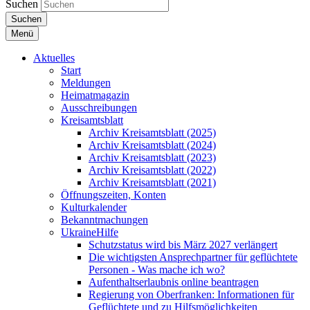
Suchen
Suchen
Menü
Aktuelles
Start
Meldungen
Heimatmagazin
Ausschreibungen
Kreisamtsblatt
Archiv Kreisamtsblatt (2025)
Archiv Kreisamtsblatt (2024)
Archiv Kreisamtsblatt (2023)
Archiv Kreisamtsblatt (2022)
Archiv Kreisamtsblatt (2021)
Öffnungszeiten, Konten
Kulturkalender
Bekanntmachungen
UkraineHilfe
Schutzstatus wird bis März 2027 verlängert
Die wichtigsten Ansprechpartner für geflüchtete
Personen - Was mache ich wo?
Aufenthaltserlaubnis online beantragen
Regierung von Oberfranken: Informationen für
Geflüchtete und zu Hilfsmöglichkeiten