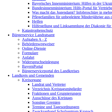
Bayerisches Innenministerium: Hilfen in der Ukrai
Bundesinnenministerium: Hilfe-Portal für Vertrieb
Was macht das Jugendamt? Infobroschüre in mehr
Pflegefamilien für unbegleitete Minderjährige aus 
Helfen
Hilfestellung und Linksammlung der Diakonie für 
Katastrophenschutz
Bürgerservice Landratsamt
Aufgaben A - Z
Behördenwegweiser
Online-Dienste
Formulare
Anfahrt
Widerspruchseinlegung
BayernPortal
Bürgerserviceportal des Landkreises
Landkreis und Gemeinden
Kreisorgane
Landrat und Vertreter
Verzeichnis Kreistagsmitglieder
Fraktionen und Gruppierungen
Ausschüsse des Kreistags
Sonstige Gremien
Termine und Tagesordnungen
Zweckverband Schulzentrum Kronach