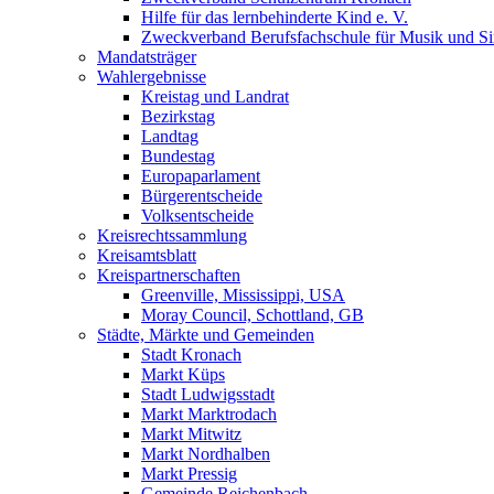
Hilfe für das lernbehinderte Kind e. V.
Zweckverband Berufsfachschule für Musik und S
Mandatsträger
Wahlergebnisse
Kreistag und Landrat
Bezirkstag
Landtag
Bundestag
Europaparlament
Bürgerentscheide
Volksentscheide
Kreisrechtssammlung
Kreisamtsblatt
Kreispartnerschaften
Greenville, Mississippi, USA
Moray Council, Schottland, GB
Städte, Märkte und Gemeinden
Stadt Kronach
Markt Küps
Stadt Ludwigsstadt
Markt Marktrodach
Markt Mitwitz
Markt Nordhalben
Markt Pressig
Gemeinde Reichenbach