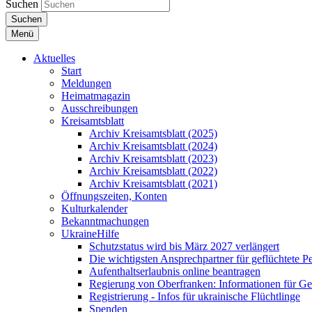
Suchen
Suchen
Menü
Aktuelles
Start
Meldungen
Heimatmagazin
Ausschreibungen
Kreisamtsblatt
Archiv Kreisamtsblatt (2025)
Archiv Kreisamtsblatt (2024)
Archiv Kreisamtsblatt (2023)
Archiv Kreisamtsblatt (2022)
Archiv Kreisamtsblatt (2021)
Öffnungszeiten, Konten
Kulturkalender
Bekanntmachungen
UkraineHilfe
Schutzstatus wird bis März 2027 verlängert
Die wichtigsten Ansprechpartner für geflüchtete 
Aufenthaltserlaubnis online beantragen
Regierung von Oberfranken: Informationen für Gef
Registrierung - Infos für ukrainische Flüchtlinge
Spenden