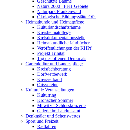
Geschützte Bäume
Natura 2000 - FFH-Gebiete
Naturpark Frankenwald
Ökologische Bildungsstätte Ofr.
Heimatkunde und Heimatpflege
Kulturlandschaftsräume
Kreisheimatpflege
Kreisdokumentationsstelle
Heimatkundliche Jahrbücher
Veröffentlichungen der KHPf
Projekt Trinität
Tag des offenen Denkmals
Gartenkultur und Landespflege
Kreisfachberatung
Dorfwettbewerb
Kreisverband
Ortsvereine
Kulturelle Veranstaltungen
Kulturring
Kronacher Sommer
Mitwitzer Schlosskonzerte
Galerie im Landratsamt
Denkmäler und Sehenswertes
Sport und Freizeit
Radfahren