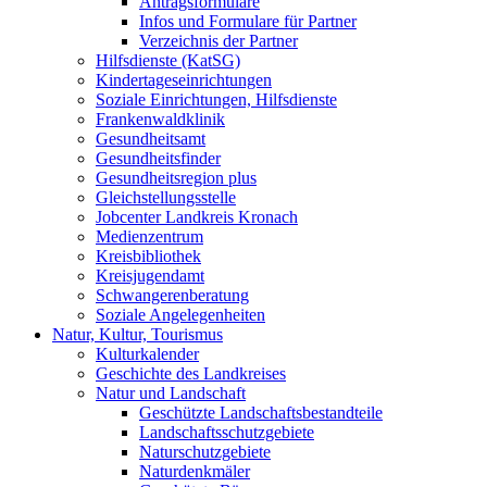
Antragsformulare
Infos und Formulare für Partner
Verzeichnis der Partner
Hilfsdienste (KatSG)
Kindertageseinrichtungen
Soziale Einrichtungen, Hilfsdienste
Frankenwaldklinik
Gesundheitsamt
Gesundheitsfinder
Gesundheitsregion plus
Gleichstellungsstelle
Jobcenter Landkreis Kronach
Medienzentrum
Kreisbibliothek
Kreisjugendamt
Schwangerenberatung
Soziale Angelegenheiten
Natur, Kultur, Tourismus
Kulturkalender
Geschichte des Landkreises
Natur und Landschaft
Geschützte Landschaftsbestandteile
Landschaftsschutzgebiete
Naturschutzgebiete
Naturdenkmäler