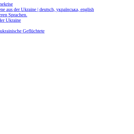
nekrise
ene aus der Ukraine | deutsch, українська, english
eren Sprachen.
der Ukraine
ukrainische Geflüchtete