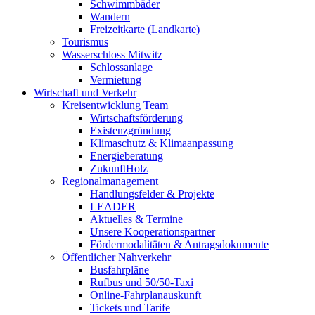
Schwimmbäder
Wandern
Freizeitkarte (Landkarte)
Tourismus
Wasserschloss Mitwitz
Schlossanlage
Vermietung
Wirtschaft und Verkehr
Kreisentwicklung Team
Wirtschaftsförderung
Existenzgründung
Klimaschutz & Klimaanpassung
Energieberatung
ZukunftHolz
Regionalmanagement
Handlungsfelder & Projekte
LEADER
Aktuelles & Termine
Unsere Kooperationspartner
Fördermodalitäten & Antragsdokumente
Öffentlicher Nahverkehr
Busfahrpläne
Rufbus und 50/50-Taxi
Online-Fahrplanauskunft
Tickets und Tarife