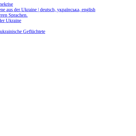
nekrise
ene aus der Ukraine | deutsch, українська, english
eren Sprachen.
der Ukraine
ukrainische Geflüchtete