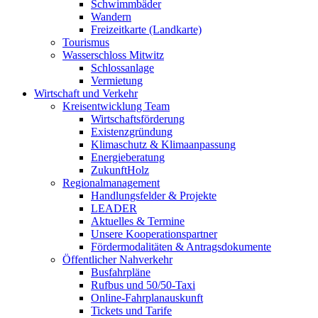
Schwimmbäder
Wandern
Freizeitkarte (Landkarte)
Tourismus
Wasserschloss Mitwitz
Schlossanlage
Vermietung
Wirtschaft und Verkehr
Kreisentwicklung Team
Wirtschaftsförderung
Existenzgründung
Klimaschutz & Klimaanpassung
Energieberatung
ZukunftHolz
Regionalmanagement
Handlungsfelder & Projekte
LEADER
Aktuelles & Termine
Unsere Kooperationspartner
Fördermodalitäten & Antragsdokumente
Öffentlicher Nahverkehr
Busfahrpläne
Rufbus und 50/50-Taxi
Online-Fahrplanauskunft
Tickets und Tarife