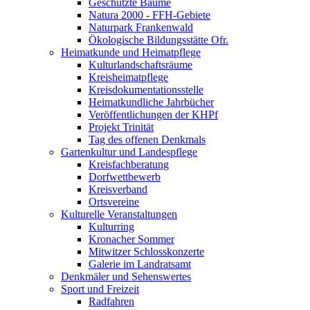
Geschützte Bäume
Natura 2000 - FFH-Gebiete
Naturpark Frankenwald
Ökologische Bildungsstätte Ofr.
Heimatkunde und Heimatpflege
Kulturlandschaftsräume
Kreisheimatpflege
Kreisdokumentationsstelle
Heimatkundliche Jahrbücher
Veröffentlichungen der KHPf
Projekt Trinität
Tag des offenen Denkmals
Gartenkultur und Landespflege
Kreisfachberatung
Dorfwettbewerb
Kreisverband
Ortsvereine
Kulturelle Veranstaltungen
Kulturring
Kronacher Sommer
Mitwitzer Schlosskonzerte
Galerie im Landratsamt
Denkmäler und Sehenswertes
Sport und Freizeit
Radfahren