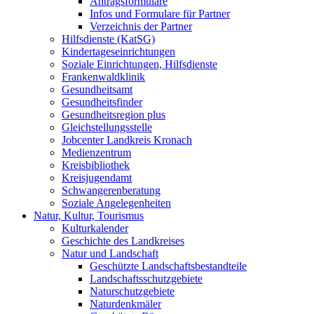
Antragsformulare
Infos und Formulare für Partner
Verzeichnis der Partner
Hilfsdienste (KatSG)
Kindertageseinrichtungen
Soziale Einrichtungen, Hilfsdienste
Frankenwaldklinik
Gesundheitsamt
Gesundheitsfinder
Gesundheitsregion plus
Gleichstellungsstelle
Jobcenter Landkreis Kronach
Medienzentrum
Kreisbibliothek
Kreisjugendamt
Schwangerenberatung
Soziale Angelegenheiten
Natur, Kultur, Tourismus
Kulturkalender
Geschichte des Landkreises
Natur und Landschaft
Geschützte Landschaftsbestandteile
Landschaftsschutzgebiete
Naturschutzgebiete
Naturdenkmäler