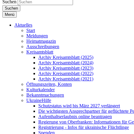
Suchen
Suchen
Menü
Aktuelles
Start
Meldungen
Heimatmagazin
Ausschreibungen
Kreisamtsblatt
Archiv Kreisamtsblatt (2025)
Archiv Kreisamtsblatt (2024)
Archiv Kreisamtsblatt (2023)
Archiv Kreisamtsblatt (2022)
Archiv Kreisamtsblatt (2021)
Öffnungszeiten, Konten
Kulturkalender
Bekanntmachungen
UkraineHilfe
Schutzstatus wird bis März 2027 verlängert
Die wichtigsten Ansprechpartner für geflüchtete 
Aufenthaltserlaubnis online beantragen
Regierung von Oberfranken: Informationen für Gef
Registrierung - Infos für ukrainische Flüchtlinge
Spenden