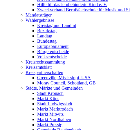
Hilfe für das lernbehinderte Kind e. V.
Zweckverband Berufsfachschule für Musik und S
Mandatsträger
Wahlergebnisse
Kreistag und Landrat
Bezirkstag
Landtag
Bundestag
Europaparlament
Bürgerentscheide
Volksentscheide
Kreisrechtssammlung
Kreisamtsblatt
Kreispartnerschaften
Greenville, Mississippi, USA
Moray Council, Schottland, GB
Städte, Märkte und Gemeinden
Stadt Kronach
Markt Küps
Stadt Ludwigsstadt
Markt Marktrodach
Markt Mitwitz
Markt Nordhalben
Markt Pressig
Gemeinde Reichenbach