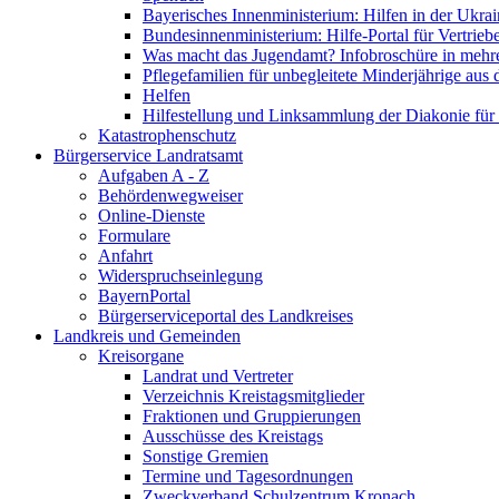
Bayerisches Innenministerium: Hilfen in der Ukrai
Bundesinnenministerium: Hilfe-Portal für Vertrieb
Was macht das Jugendamt? Infobroschüre in mehr
Pflegefamilien für unbegleitete Minderjährige aus 
Helfen
Hilfestellung und Linksammlung der Diakonie für 
Katastrophenschutz
Bürgerservice Landratsamt
Aufgaben A - Z
Behördenwegweiser
Online-Dienste
Formulare
Anfahrt
Widerspruchseinlegung
BayernPortal
Bürgerserviceportal des Landkreises
Landkreis und Gemeinden
Kreisorgane
Landrat und Vertreter
Verzeichnis Kreistagsmitglieder
Fraktionen und Gruppierungen
Ausschüsse des Kreistags
Sonstige Gremien
Termine und Tagesordnungen
Zweckverband Schulzentrum Kronach