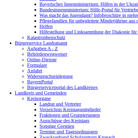
Bayerisches Innenministerium: Hilfen in der Ukrai
Bundesinnenministerium: Hilfe-Portal für Vertrieb
Was macht das Jugendamt? Infobroschüre in mehr
Pflegefamilien für unbegleitete Minderjährige aus 
Helfen
Hilfestellung und Linksammlung der Diakonie für 
Katastrophenschutz
Bürgerservice Landratsamt
Aufgaben A - Z
Behördenwegweiser
Online-Dienste
Formulare
Anfahrt
Widerspruchseinlegung
BayernPortal
Bürgerserviceportal des Landkreises
Landkreis und Gemeinden
Kreisorgane
Landrat und Vertreter
Verzeichnis Kreistagsmitglieder
Fraktionen und Gruppierungen
Ausschüsse des Kreistags
Sonstige Gremien
Termine und Tagesordnungen
Zweckverband Schulzentrum Kronach