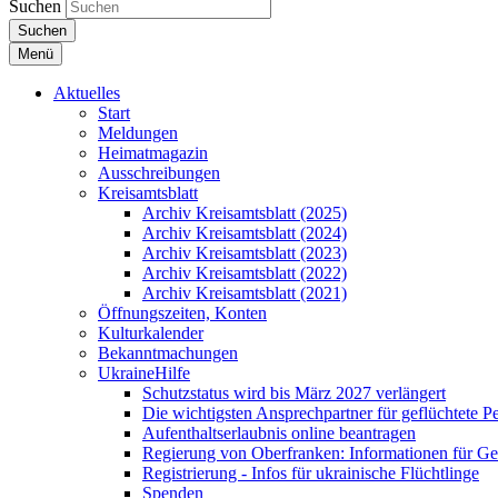
Suchen
Suchen
Menü
Aktuelles
Start
Meldungen
Heimatmagazin
Ausschreibungen
Kreisamtsblatt
Archiv Kreisamtsblatt (2025)
Archiv Kreisamtsblatt (2024)
Archiv Kreisamtsblatt (2023)
Archiv Kreisamtsblatt (2022)
Archiv Kreisamtsblatt (2021)
Öffnungszeiten, Konten
Kulturkalender
Bekanntmachungen
UkraineHilfe
Schutzstatus wird bis März 2027 verlängert
Die wichtigsten Ansprechpartner für geflüchtete 
Aufenthaltserlaubnis online beantragen
Regierung von Oberfranken: Informationen für Gef
Registrierung - Infos für ukrainische Flüchtlinge
Spenden