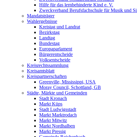
Hilfe für das lernbehinderte Kind e. V.
Zweckverband Berufsfachschule für Musik und S
Mandatsträger
Wahlergebnisse
Kreistag und Landrat
Bezirkstag
Landtag
Bundestag
Europaparlament
Bürgerentscheide
Volksentscheide
Kreisrechtssammlung
Kreisamtsblatt
Kreispartnerschaften
Greenville, Mississippi, USA
Moray Council, Schottland, GB
Städte, Märkte und Gemeinden
Stadt Kronach
Markt Küps
Stadt Ludwigsstadt
Markt Marktrodach
Markt Mitwitz
Markt Nordhalben
Markt Pressig
Gemeinde Reichenbach