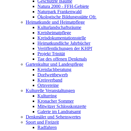
Geschützte Bäume
Natura 2000 - FFH-Gebiete
Naturpark Frankenwald
Ökologische Bildungsstätte Ofr.
Heimatkunde und Heimatpflege
Kulturlandschaftsräume
Kreisheimatpflege
Kreisdokumentationsstelle
Heimatkundliche Jahrbücher
Veröffentlichungen der KHPf
Projekt Trinität
Tag des offenen Denkmals
Gartenkultur und Landespflege
Kreisfachberatung
Dorfwettbewerb
Kreisverband
Ortsvereine
Kulturelle Veranstaltungen
Kulturring
Kronacher Sommer
Mitwitzer Schlosskonzerte
Galerie im Landratsamt
Denkmäler und Sehenswertes
Sport und Freizeit
Radfahren