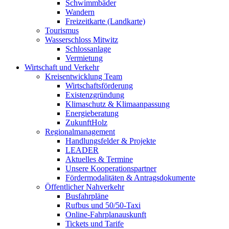
Schwimmbäder
Wandern
Freizeitkarte (Landkarte)
Tourismus
Wasserschloss Mitwitz
Schlossanlage
Vermietung
Wirtschaft und Verkehr
Kreisentwicklung Team
Wirtschaftsförderung
Existenzgründung
Klimaschutz & Klimaanpassung
Energieberatung
ZukunftHolz
Regionalmanagement
Handlungsfelder & Projekte
LEADER
Aktuelles & Termine
Unsere Kooperationspartner
Fördermodalitäten & Antragsdokumente
Öffentlicher Nahverkehr
Busfahrpläne
Rufbus und 50/50-Taxi
Online-Fahrplanauskunft
Tickets und Tarife