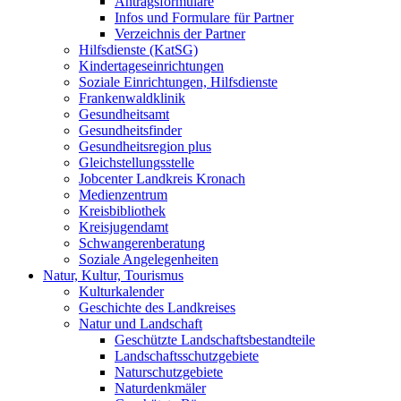
Antragsformulare
Infos und Formulare für Partner
Verzeichnis der Partner
Hilfsdienste (KatSG)
Kindertageseinrichtungen
Soziale Einrichtungen, Hilfsdienste
Frankenwaldklinik
Gesundheitsamt
Gesundheitsfinder
Gesundheitsregion plus
Gleichstellungsstelle
Jobcenter Landkreis Kronach
Medienzentrum
Kreisbibliothek
Kreisjugendamt
Schwangerenberatung
Soziale Angelegenheiten
Natur, Kultur, Tourismus
Kulturkalender
Geschichte des Landkreises
Natur und Landschaft
Geschützte Landschaftsbestandteile
Landschaftsschutzgebiete
Naturschutzgebiete
Naturdenkmäler