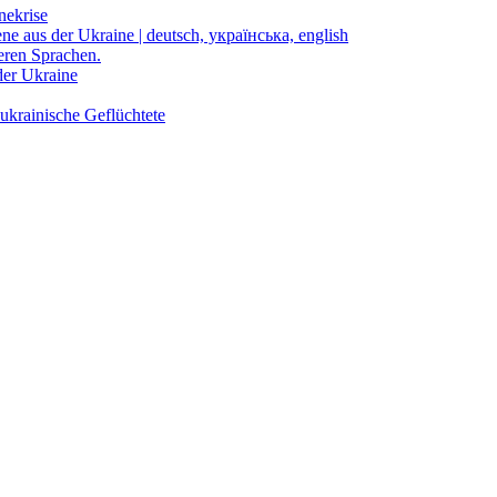
nekrise
ene aus der Ukraine | deutsch, українська, english
eren Sprachen.
der Ukraine
ukrainische Geflüchtete