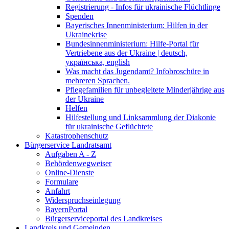
Registrierung - Infos für ukrainische Flüchtlinge
Spenden
Bayerisches Innenministerium: Hilfen in der
Ukrainekrise
Bundesinnenministerium: Hilfe-Portal für
Vertriebene aus der Ukraine | deutsch,
українська, english
Was macht das Jugendamt? Infobroschüre in
mehreren Sprachen.
Pflegefamilien für unbegleitete Minderjährige aus
der Ukraine
Helfen
Hilfestellung und Linksammlung der Diakonie
für ukrainische Geflüchtete
Katastrophenschutz
Bürgerservice Landratsamt
Aufgaben A - Z
Behördenwegweiser
Online-Dienste
Formulare
Anfahrt
Widerspruchseinlegung
BayernPortal
Bürgerserviceportal des Landkreises
Landkreis und Gemeinden