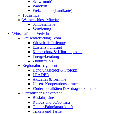
Schwimmbäder
Wandern
Freizeitkarte (Landkarte)
Tourismus
Wasserschloss Mitwitz
Schlossanlage
Vermietung
Wirtschaft und Verkehr
Kreisentwicklung Team
Wirtschaftsförderung
Existenzgründung
Klimaschutz & Klimaanpassung
Energieberatung
ZukunftHolz
Regionalmanagement
Handlungsfelder & Projekte
LEADER
Aktuelles & Termine
Unsere Kooperationspartner
Fördermodalitäten & Antragsdokumente
Öffentlicher Nahverkehr
Busfahrpläne
Rufbus und 50/50-Taxi
Online-Fahrplanauskunft
Tickets und Tarife