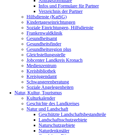
Antragsformulare
Infos und Formulare für Partner
Verzeichnis der Partner
Hilfsdienste (KatSG)
Kindertageseinrichtungen
Soziale Einrichtungen, Hilfsdienste
Frankenwaldklinik
Gesundheitsamt
Gesundheitsfinder
Gesundheitsregion plus
Gleichstellungsstelle
Jobcenter Landkreis Kronach
Medienzentrum
Kreisbibliothek
Kreisjugendamt
Schwangerenberatung
Soziale Angelegenheiten
Natur, Kultur, Tourismus
Kulturkalender
Geschichte des Landkreises
Natur und Landschaft
Geschützte Landschaftsbestandteile
Landschaftsschutzgebiete
Naturschutzgebiete
Naturdenkmäler