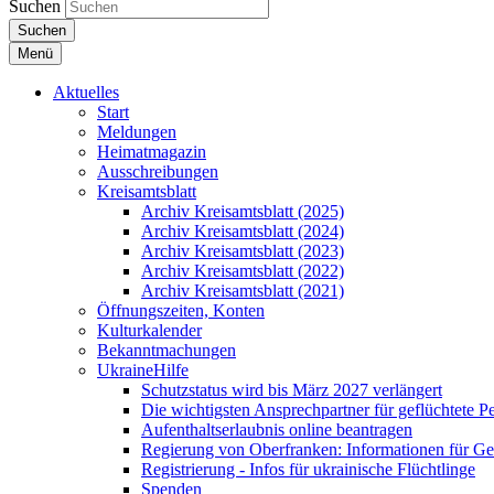
Suchen
Suchen
Menü
Aktuelles
Start
Meldungen
Heimatmagazin
Ausschreibungen
Kreisamtsblatt
Archiv Kreisamtsblatt (2025)
Archiv Kreisamtsblatt (2024)
Archiv Kreisamtsblatt (2023)
Archiv Kreisamtsblatt (2022)
Archiv Kreisamtsblatt (2021)
Öffnungszeiten, Konten
Kulturkalender
Bekanntmachungen
UkraineHilfe
Schutzstatus wird bis März 2027 verlängert
Die wichtigsten Ansprechpartner für geflüchtete 
Aufenthaltserlaubnis online beantragen
Regierung von Oberfranken: Informationen für Gef
Registrierung - Infos für ukrainische Flüchtlinge
Spenden