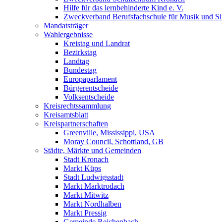
Hilfe für das lernbehinderte Kind e. V.
Zweckverband Berufsfachschule für Musik und S
Mandatsträger
Wahlergebnisse
Kreistag und Landrat
Bezirkstag
Landtag
Bundestag
Europaparlament
Bürgerentscheide
Volksentscheide
Kreisrechtssammlung
Kreisamtsblatt
Kreispartnerschaften
Greenville, Mississippi, USA
Moray Council, Schottland, GB
Städte, Märkte und Gemeinden
Stadt Kronach
Markt Küps
Stadt Ludwigsstadt
Markt Marktrodach
Markt Mitwitz
Markt Nordhalben
Markt Pressig
Gemeinde Reichenbach