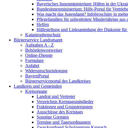
Bayerisches Innenministerium: Hilfen in der Ukrai
Bundesinnenministerium: Hilfe-Portal für Vertrieb
Was macht das Jugendamt? Infobroschüre in mehr
Pflegefamilien für unbegleitete Minderjährige aus 
Helfen
Hilfestellung und Linksammlung der Diakonie für 
Katastrophenschutz
Bürgerservice Landratsamt
Aufgaben A - Z
Behördenwegweiser
Online-Dienste
Formulare
Anfahrt
Widerspruchseinlegung
BayernPortal
Bürgerserviceportal des Landkreises
Landkreis und Gemeinden
Kreisorgane
Landrat und Vertreter
Verzeichnis Kreistagsmitglieder
Fraktionen und Gruppierungen
Ausschüsse des Kreistags
Sonstige Gremien
Termine und Tagesordnungen
Zweckverband Schulzentrum Kronach