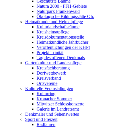
Geschützte Bäume
Natura 2000 - FFH-Gebiete
Naturpark Frankenwald
Ökologische Bildungsstätte Ofr.
Heimatkunde und Heimatpflege
Kulturlandschaftsräume
Kreisheimatpflege
Kreisdokumentationsstelle
Heimatkundliche Jahrbücher
Veröffentlichungen der KHPf
Projekt Trinität
Tag des offenen Denkmals
Gartenkultur und Landespflege
Kreisfachberatung
Dorfwettbewerb
Kreisverband
Ortsvereine
Kulturelle Veranstaltungen
Kulturring
Kronacher Sommer
Mitwitzer Schlosskonzerte
Galerie im Landratsamt
Denkmäler und Sehenswertes
Sport und Freizeit
Radfahren