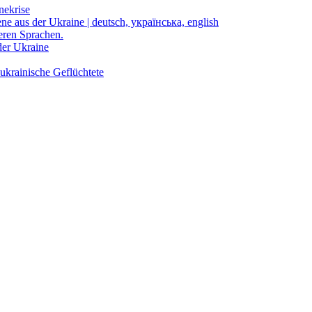
nekrise
ene aus der Ukraine | deutsch, українська, english
eren Sprachen.
der Ukraine
ukrainische Geflüchtete