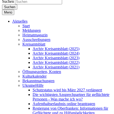
Suchen
Suchen
Menü
Aktuelles
Start
Meldungen
Heimatmagazin
Ausschreibungen
Kreisamtsblatt
Archiv Kreisamtsblatt (2025)
Archiv Kreisamtsblatt (2024)
Archiv Kreisamtsblatt (2023)
Archiv Kreisamtsblatt (2022)
Archiv Kreisamtsblatt (2021)
Öffnungszeiten, Konten
Kulturkalender
Bekanntmachungen
UkraineHilfe
Schutzstatus wird bis März 2027 verlängert
Die wichtigsten Ansprechpartner für geflüchtete
Personen - Was mache ich wo?
Aufenthaltserlaubnis online beantragen
Regierung von Oberfranken: Informationen für
Geflüchtete und zu Hilfsmöglichkeiten