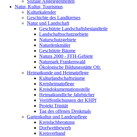
Soziale Angelegenheiten
Natur, Kultur, Tourismus
Kulturkalender
Geschichte des Landkreises
Natur und Landschaft
Geschützte Landschaftsbestandteile
Landschaftsschutzgebiete
Naturschutzgebiete
Naturdenkmäler
Geschützte Bäume
Natura 2000 - FFH-Gebiete
Naturpark Frankenwald
Ökologische Bildungsstätte Ofr.
Heimatkunde und Heimatpflege
Kulturlandschaftsräume
Kreisheimatpflege
Kreisdokumentationsstelle
Heimatkundliche Jahrbücher
Veröffentlichungen der KHPf
Projekt Trinität
Tag des offenen Denkmals
Gartenkultur und Landespflege
Kreisfachberatung
Dorfwettbewerb
Kreisverband