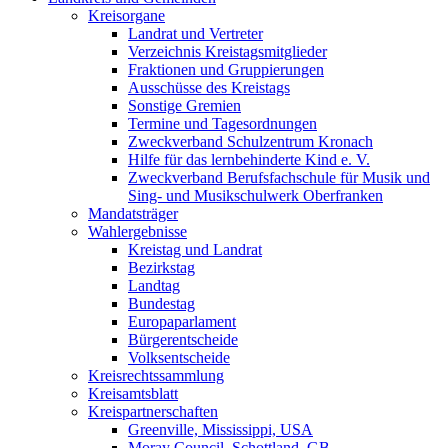
Kreisorgane
Landrat und Vertreter
Verzeichnis Kreistagsmitglieder
Fraktionen und Gruppierungen
Ausschüsse des Kreistags
Sonstige Gremien
Termine und Tagesordnungen
Zweckverband Schulzentrum Kronach
Hilfe für das lernbehinderte Kind e. V.
Zweckverband Berufsfachschule für Musik und
Sing- und Musikschulwerk Oberfranken
Mandatsträger
Wahlergebnisse
Kreistag und Landrat
Bezirkstag
Landtag
Bundestag
Europaparlament
Bürgerentscheide
Volksentscheide
Kreisrechtssammlung
Kreisamtsblatt
Kreispartnerschaften
Greenville, Mississippi, USA
Moray Council, Schottland, GB