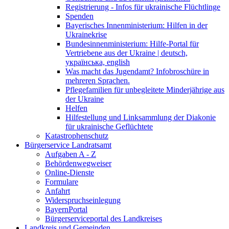
Registrierung - Infos für ukrainische Flüchtlinge
Spenden
Bayerisches Innenministerium: Hilfen in der
Ukrainekrise
Bundesinnenministerium: Hilfe-Portal für
Vertriebene aus der Ukraine | deutsch,
українська, english
Was macht das Jugendamt? Infobroschüre in
mehreren Sprachen.
Pflegefamilien für unbegleitete Minderjährige aus
der Ukraine
Helfen
Hilfestellung und Linksammlung der Diakonie
für ukrainische Geflüchtete
Katastrophenschutz
Bürgerservice Landratsamt
Aufgaben A - Z
Behördenwegweiser
Online-Dienste
Formulare
Anfahrt
Widerspruchseinlegung
BayernPortal
Bürgerserviceportal des Landkreises
Landkreis und Gemeinden