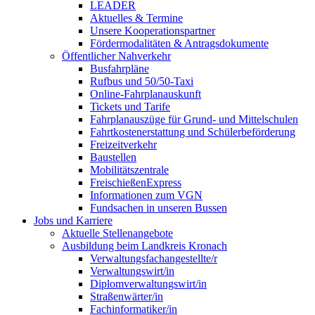
LEADER
Aktuelles & Termine
Unsere Kooperationspartner
Fördermodalitäten & Antragsdokumente
Öffentlicher Nahverkehr
Busfahrpläne
Rufbus und 50/50-Taxi
Online-Fahrplanauskunft
Tickets und Tarife
Fahrplanauszüge für Grund- und Mittelschulen
Fahrtkostenerstattung und Schülerbeförderung
Freizeitverkehr
Baustellen
Mobilitätszentrale
FreischießenExpress
Informationen zum VGN
Fundsachen in unseren Bussen
Jobs und Karriere
Aktuelle Stellenangebote
Ausbildung beim Landkreis Kronach
Verwaltungsfachangestellte/r
Verwaltungswirt/in
Diplomverwaltungswirt/in
Straßenwärter/in
Fachinformatiker/in