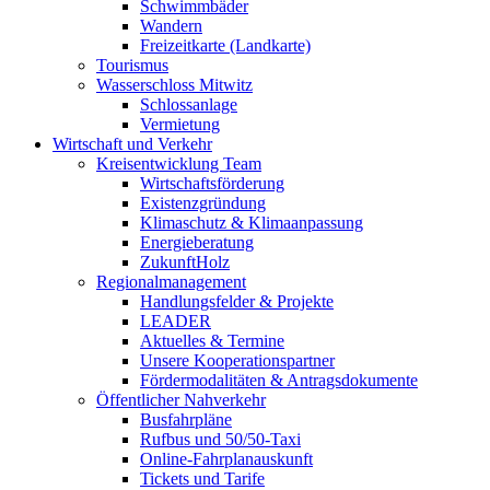
Schwimmbäder
Wandern
Freizeitkarte (Landkarte)
Tourismus
Wasserschloss Mitwitz
Schlossanlage
Vermietung
Wirtschaft und Verkehr
Kreisentwicklung Team
Wirtschaftsförderung
Existenzgründung
Klimaschutz & Klimaanpassung
Energieberatung
ZukunftHolz
Regionalmanagement
Handlungsfelder & Projekte
LEADER
Aktuelles & Termine
Unsere Kooperationspartner
Fördermodalitäten & Antragsdokumente
Öffentlicher Nahverkehr
Busfahrpläne
Rufbus und 50/50-Taxi
Online-Fahrplanauskunft
Tickets und Tarife