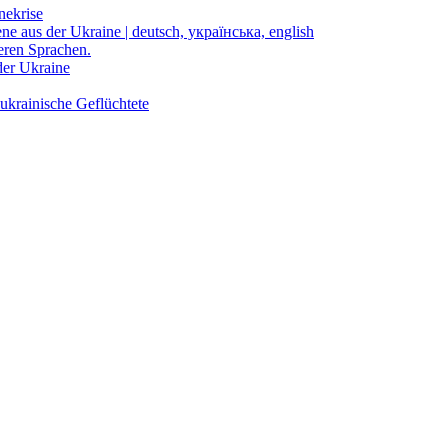
nekrise
ene aus der Ukraine | deutsch, українська, english
eren Sprachen.
der Ukraine
ukrainische Geflüchtete