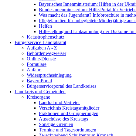
Bayerisches Innenministerium: Hilfen in der Ukrai
Bundesinnenministerium: Hilfe-Portal für Vertrieb
Was macht das Jugendamt? Infobroschüre in mehr
Pflegefamilien für unbegleitete Minderjährige aus 
Helfen
Hilfestellung und Linksammlung der Diakonie für 
Katastrophenschutz
Bürgerservice Landratsamt
Aufgaben A - Z
Behördenwegweiser
Online-Dienste
Formulare
Anfahrt
Widerspruchseinlegung
BayernPortal
Bürgerserviceportal des Landkreises
Landkreis und Gemeinden
Kreisorgane
Landrat und Vertreter
Verzeichnis Kreistagsmitglieder
Fraktionen und Gruppierungen
Ausschüsse des Kreistags
Sonstige Gremien
Termine und Tagesordnungen
Zweckverband Schulzentrum Kronach