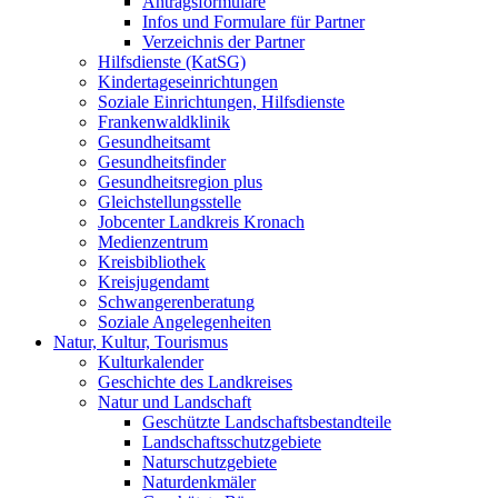
Antragsformulare
Infos und Formulare für Partner
Verzeichnis der Partner
Hilfsdienste (KatSG)
Kindertageseinrichtungen
Soziale Einrichtungen, Hilfsdienste
Frankenwaldklinik
Gesundheitsamt
Gesundheitsfinder
Gesundheitsregion plus
Gleichstellungsstelle
Jobcenter Landkreis Kronach
Medienzentrum
Kreisbibliothek
Kreisjugendamt
Schwangerenberatung
Soziale Angelegenheiten
Natur, Kultur, Tourismus
Kulturkalender
Geschichte des Landkreises
Natur und Landschaft
Geschützte Landschaftsbestandteile
Landschaftsschutzgebiete
Naturschutzgebiete
Naturdenkmäler