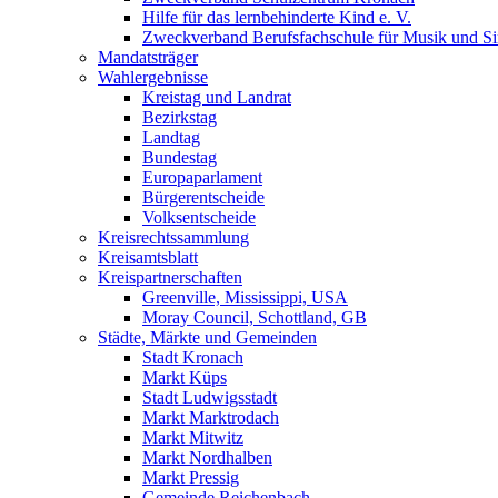
Hilfe für das lernbehinderte Kind e. V.
Zweckverband Berufsfachschule für Musik und S
Mandatsträger
Wahlergebnisse
Kreistag und Landrat
Bezirkstag
Landtag
Bundestag
Europaparlament
Bürgerentscheide
Volksentscheide
Kreisrechtssammlung
Kreisamtsblatt
Kreispartnerschaften
Greenville, Mississippi, USA
Moray Council, Schottland, GB
Städte, Märkte und Gemeinden
Stadt Kronach
Markt Küps
Stadt Ludwigsstadt
Markt Marktrodach
Markt Mitwitz
Markt Nordhalben
Markt Pressig
Gemeinde Reichenbach