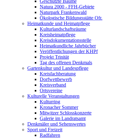
Geschützte Bäume
Natura 2000 - FFH-Gebiete
Naturpark Frankenwald
Ökologische Bildungsstätte Ofr.
Heimatkunde und Heimatpflege
Kulturlandschaftsräume
Kreisheimatpflege
Kreisdokumentationsstelle
Heimatkundliche Jahrbücher
Veröffentlichungen der KHPf
Projekt Trinität
Tag des offenen Denkmals
Gartenkultur und Landespflege
Kreisfachberatung
Dorfwettbewerb
Kreisverband
Ortsvereine
Kulturelle Veranstaltungen
Kulturring
Kronacher Sommer
Mitwitzer Schlosskonzerte
Galerie im Landratsamt
Denkmäler und Sehenswertes
Sport und Freizeit
Radfahren