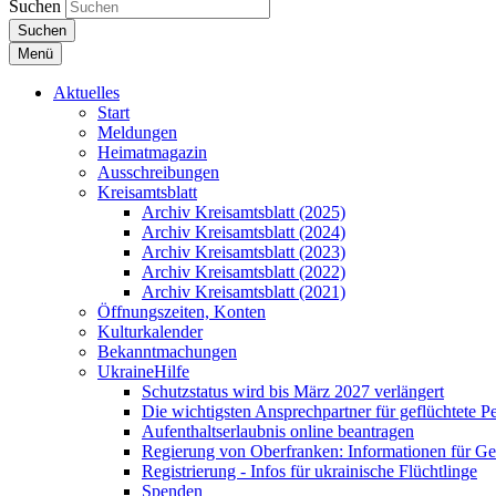
Suchen
Suchen
Menü
Aktuelles
Start
Meldungen
Heimatmagazin
Ausschreibungen
Kreisamtsblatt
Archiv Kreisamtsblatt (2025)
Archiv Kreisamtsblatt (2024)
Archiv Kreisamtsblatt (2023)
Archiv Kreisamtsblatt (2022)
Archiv Kreisamtsblatt (2021)
Öffnungszeiten, Konten
Kulturkalender
Bekanntmachungen
UkraineHilfe
Schutzstatus wird bis März 2027 verlängert
Die wichtigsten Ansprechpartner für geflüchtete 
Aufenthaltserlaubnis online beantragen
Regierung von Oberfranken: Informationen für Gef
Registrierung - Infos für ukrainische Flüchtlinge
Spenden