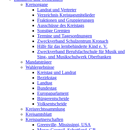
Kreisorgane
Landrat und Vertreter
Verzeichnis Kreistagsmitglieder
Fraktionen und Gruppierungen
Ausschüsse des Kreistags
Sonstige Gremien
Termine und Tagesordnungen
Zweckverband Schulzentrum Kronach
Hilfe für das lernbehinderte Kind e. V.
Zweckverband Berufsfachschule für Musik und
Sing- und Musikschulwerk Oberfranken
Mandatsträger
Wahlergebnisse
Kreistag und Landrat
Bezirkstag
Landtag
Bundestag
Europaparlament
Bürgerentscheide
Volksentscheide
Kreisrechtssammlung
Kreisamtsblatt
Kreispartnerschaften
Greenville, Mississippi, USA
Moray Council, Schottland, GB