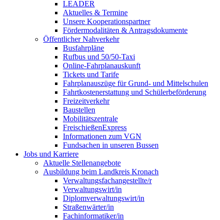
LEADER
Aktuelles & Termine
Unsere Kooperationspartner
Fördermodalitäten & Antragsdokumente
Öffentlicher Nahverkehr
Busfahrpläne
Rufbus und 50/50-Taxi
Online-Fahrplanauskunft
Tickets und Tarife
Fahrplanauszüge für Grund- und Mittelschulen
Fahrtkostenerstattung und Schülerbeförderung
Freizeitverkehr
Baustellen
Mobilitätszentrale
FreischießenExpress
Informationen zum VGN
Fundsachen in unseren Bussen
Jobs und Karriere
Aktuelle Stellenangebote
Ausbildung beim Landkreis Kronach
Verwaltungsfachangestellte/r
Verwaltungswirt/in
Diplomverwaltungswirt/in
Straßenwärter/in
Fachinformatiker/in