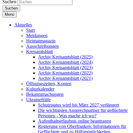
Suchen
Suchen
Menü
Aktuelles
Start
Meldungen
Heimatmagazin
Ausschreibungen
Kreisamtsblatt
Archiv Kreisamtsblatt (2025)
Archiv Kreisamtsblatt (2024)
Archiv Kreisamtsblatt (2023)
Archiv Kreisamtsblatt (2022)
Archiv Kreisamtsblatt (2021)
Öffnungszeiten, Konten
Kulturkalender
Bekanntmachungen
UkraineHilfe
Schutzstatus wird bis März 2027 verlängert
Die wichtigsten Ansprechpartner für geflüchtete
Personen - Was mache ich wo?
Aufenthaltserlaubnis online beantragen
Regierung von Oberfranken: Informationen für
Geflüchtete und zu Hilfsmöglichkeiten