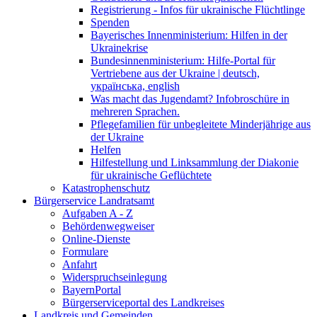
Registrierung - Infos für ukrainische Flüchtlinge
Spenden
Bayerisches Innenministerium: Hilfen in der
Ukrainekrise
Bundesinnenministerium: Hilfe-Portal für
Vertriebene aus der Ukraine | deutsch,
українська, english
Was macht das Jugendamt? Infobroschüre in
mehreren Sprachen.
Pflegefamilien für unbegleitete Minderjährige aus
der Ukraine
Helfen
Hilfestellung und Linksammlung der Diakonie
für ukrainische Geflüchtete
Katastrophenschutz
Bürgerservice Landratsamt
Aufgaben A - Z
Behördenwegweiser
Online-Dienste
Formulare
Anfahrt
Widerspruchseinlegung
BayernPortal
Bürgerserviceportal des Landkreises
Landkreis und Gemeinden