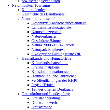
Soziale Angelegenheiten
Natur, Kultur, Tourismus
Kulturkalender
Geschichte des Landkreises
Natur und Landschaft
Geschützte Landschaftsbestandteile
Landschaftsschutzgebiete
Naturschutzgebiete
Naturdenkmäler
Geschützte Bäume
Natura 2000 - FFH-Gebiete
Naturpark Frankenwald
Ökologische Bildungsstätte Ofr.
Heimatkunde und Heimatpflege
Kulturlandschaftsräume
Kreisheimatpflege
Kreisdokumentationsstelle
Heimatkundliche Jahrbücher
Veröffentlichungen der KHPf
Projekt Trinität
Tag des offenen Denkmals
Gartenkultur und Landespflege
Kreisfachberatung
Dorfwettbewerb
Kreisverband