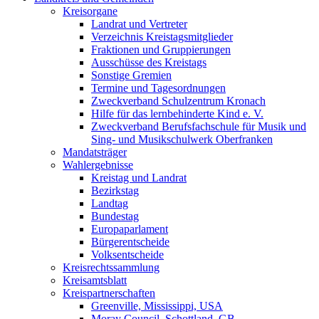
Kreisorgane
Landrat und Vertreter
Verzeichnis Kreistagsmitglieder
Fraktionen und Gruppierungen
Ausschüsse des Kreistags
Sonstige Gremien
Termine und Tagesordnungen
Zweckverband Schulzentrum Kronach
Hilfe für das lernbehinderte Kind e. V.
Zweckverband Berufsfachschule für Musik und
Sing- und Musikschulwerk Oberfranken
Mandatsträger
Wahlergebnisse
Kreistag und Landrat
Bezirkstag
Landtag
Bundestag
Europaparlament
Bürgerentscheide
Volksentscheide
Kreisrechtssammlung
Kreisamtsblatt
Kreispartnerschaften
Greenville, Mississippi, USA
Moray Council, Schottland, GB