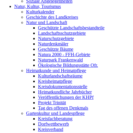
Soziale Angelegenheiten
Natur, Kultur, Tourismus
Kulturkalender
Geschichte des Landkreises
Natur und Landschaft
Geschützte Landschaftsbestandteile
Landschaftsschutzgebiete
Naturschutzgebiete
Naturdenkmäler
Geschützte Bäume
Natura 2000 - FFH-Gebiete
Naturpark Frankenwald
Ökologische Bildungsstätte Ofr.
Heimatkunde und Heimatpflege
Kulturlandschaftsräume
Kreisheimatpflege
Kreisdokumentationsstelle
Heimatkundliche Jahrbücher
Veröffentlichungen der KHPf
Projekt Trinität
Tag des offenen Denkmals
Gartenkultur und Landespflege
Kreisfachberatung
Dorfwettbewerb
Kreisverband