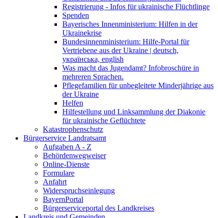
Registrierung - Infos für ukrainische Flüchtlinge
Spenden
Bayerisches Innenministerium: Hilfen in der
Ukrainekrise
Bundesinnenministerium: Hilfe-Portal für
Vertriebene aus der Ukraine | deutsch,
українська, english
Was macht das Jugendamt? Infobroschüre in
mehreren Sprachen.
Pflegefamilien für unbegleitete Minderjährige aus
der Ukraine
Helfen
Hilfestellung und Linksammlung der Diakonie
für ukrainische Geflüchtete
Katastrophenschutz
Bürgerservice Landratsamt
Aufgaben A - Z
Behördenwegweiser
Online-Dienste
Formulare
Anfahrt
Widerspruchseinlegung
BayernPortal
Bürgerserviceportal des Landkreises
Landkreis und Gemeinden