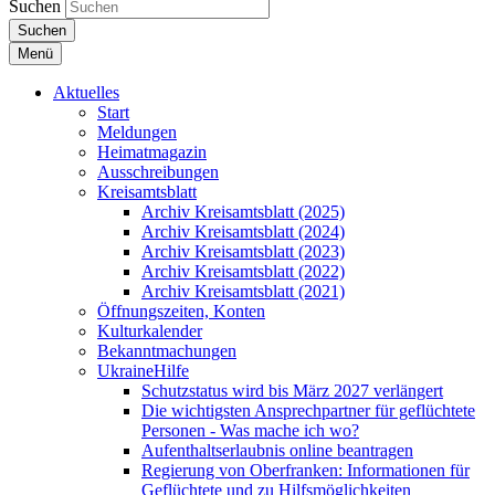
Suchen
Suchen
Menü
Aktuelles
Start
Meldungen
Heimatmagazin
Ausschreibungen
Kreisamtsblatt
Archiv Kreisamtsblatt (2025)
Archiv Kreisamtsblatt (2024)
Archiv Kreisamtsblatt (2023)
Archiv Kreisamtsblatt (2022)
Archiv Kreisamtsblatt (2021)
Öffnungszeiten, Konten
Kulturkalender
Bekanntmachungen
UkraineHilfe
Schutzstatus wird bis März 2027 verlängert
Die wichtigsten Ansprechpartner für geflüchtete
Personen - Was mache ich wo?
Aufenthaltserlaubnis online beantragen
Regierung von Oberfranken: Informationen für
Geflüchtete und zu Hilfsmöglichkeiten