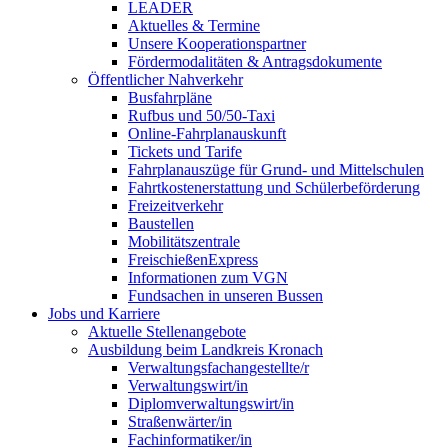
LEADER
Aktuelles & Termine
Unsere Kooperationspartner
Fördermodalitäten & Antragsdokumente
Öffentlicher Nahverkehr
Busfahrpläne
Rufbus und 50/50-Taxi
Online-Fahrplanauskunft
Tickets und Tarife
Fahrplanauszüge für Grund- und Mittelschulen
Fahrtkostenerstattung und Schülerbeförderung
Freizeitverkehr
Baustellen
Mobilitätszentrale
FreischießenExpress
Informationen zum VGN
Fundsachen in unseren Bussen
Jobs und Karriere
Aktuelle Stellenangebote
Ausbildung beim Landkreis Kronach
Verwaltungsfachangestellte/r
Verwaltungswirt/in
Diplomverwaltungswirt/in
Straßenwärter/in
Fachinformatiker/in