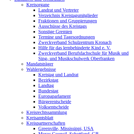
Kreisorgane
Landrat und Vertreter
Verzeichnis Kreistagsmitglieder
Fraktionen und Gruppierungen
Ausschüsse des Kreistags
Sonstige Gremien
Termine und Tagesordnungen
Zweckverband Schulzentrum Kronach
Hilfe für das lernbehinderte Kind e. V.
Zweckverband Berufsfachschule für Musik und
Sing- und Musikschulwerk Oberfranken
Mandatsträger
Wahlergebnisse
Kreistag und Landrat
Bezirkstag
Landtag
Bundestag
Europaparlament
Bürgerentscheide
Volksentscheide
Kreisrechtssammlung
Kreisamtsblatt
Kreispartnerschaften
Greenville, Mississippi, USA
Moray Council, Schottland, GB