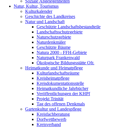
Soziale Angelegenheiten
Natur, Kultur, Tourismus
Kulturkalender
Geschichte des Landkreises
Natur und Landschaft
Geschützte Landschaftsbestandteile
Landschaftsschutzgebiete
Naturschutzgebiete
Naturdenkmäler
Geschützte Bäume
Natura 2000 - FFH-Gebiete
Naturpark Frankenwald
Ökologische Bildungsstätte Ofr.
Heimatkunde und Heimatpflege
Kulturlandschaftsräume
Kreisheimatpflege
Kreisdokumentationsstelle
Heimatkundliche Jahrbücher
Veröffentlichungen der KHPf
Projekt Trinität
Tag des offenen Denkmals
Gartenkultur und Landespflege
Kreisfachberatung
Dorfwettbewerb
Kreisverband