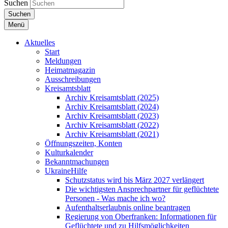
Suchen
Suchen
Menü
Aktuelles
Start
Meldungen
Heimatmagazin
Ausschreibungen
Kreisamtsblatt
Archiv Kreisamtsblatt (2025)
Archiv Kreisamtsblatt (2024)
Archiv Kreisamtsblatt (2023)
Archiv Kreisamtsblatt (2022)
Archiv Kreisamtsblatt (2021)
Öffnungszeiten, Konten
Kulturkalender
Bekanntmachungen
UkraineHilfe
Schutzstatus wird bis März 2027 verlängert
Die wichtigsten Ansprechpartner für geflüchtete
Personen - Was mache ich wo?
Aufenthaltserlaubnis online beantragen
Regierung von Oberfranken: Informationen für
Geflüchtete und zu Hilfsmöglichkeiten