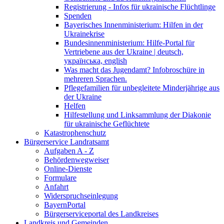
Registrierung - Infos für ukrainische Flüchtlinge
Spenden
Bayerisches Innenministerium: Hilfen in der
Ukrainekrise
Bundesinnenministerium: Hilfe-Portal für
Vertriebene aus der Ukraine | deutsch,
українська, english
Was macht das Jugendamt? Infobroschüre in
mehreren Sprachen.
Pflegefamilien für unbegleitete Minderjährige aus
der Ukraine
Helfen
Hilfestellung und Linksammlung der Diakonie
für ukrainische Geflüchtete
Katastrophenschutz
Bürgerservice Landratsamt
Aufgaben A - Z
Behördenwegweiser
Online-Dienste
Formulare
Anfahrt
Widerspruchseinlegung
BayernPortal
Bürgerserviceportal des Landkreises
Landkreis und Gemeinden