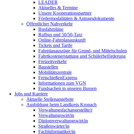
LEADER
Aktuelles & Termine
Unsere Kooperationspartner
Fördermodalitäten & Antragsdokumente
Öffentlicher Nahverkehr
Busfahrpläne
Rufbus und 50/50-Taxi
Online-Fahrplanauskunft
Tickets und Tarife
Fahrplanauszüge für Grund- und Mittelschulen
Fahrtkostenerstattung und Schülerbeförderung
Freizeitverkehr
Baustellen
Mobilitätszentrale
FreischießenExpress
Informationen zum VGN
Fundsachen in unseren Bussen
Jobs und Karriere
Aktuelle Stellenangebote
Ausbildung beim Landkreis Kronach
Verwaltungsfachangestellte/r
Verwaltungswirt/in
Diplomverwaltungswirt/in
Straßenwärter/in
Fachinformatiker/in