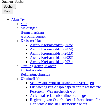
Suchen
Suchen
Menü
Aktuelles
Start
Meldungen
Heimatmagazin
Ausschreibungen
Kreisamtsblatt
Archiv Kreisamtsblatt (2025)
Archiv Kreisamtsblatt (2024)
Archiv Kreisamtsblatt (2023)
Archiv Kreisamtsblatt (2022)
Archiv Kreisamtsblatt (2021)
Öffnungszeiten, Konten
Kulturkalender
Bekanntmachungen
UkraineHilfe
Schutzstatus wird bis März 2027 verlängert
Die wichtigsten Ansprechpartner für geflüchtete
Personen - Was mache ich wo?
Aufenthaltserlaubnis online beantragen
Regierung von Oberfranken: Informationen für
Geflüchtete und zu Hilfsmöglichkeiten