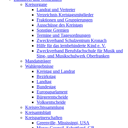
Kreisorgane
Landrat und Vertreter
Verzeichnis Kreistagsmitglieder
Fraktionen und Gruppierungen
Ausschüsse des Kreistags
Sonstige Gremien
Termine und Tagesordnungen
Zweckverband Schulzentrum Kronach
Hilfe für das lernbehinderte Kind e. V.
Zweckverband Berufsfachschule für Musik und
Sing- und Musikschulwerk Oberfranken
Mandatsträger
Wahlergebnisse
Kreistag und Landrat
Bezirkstag
Landtag
Bundestag
Europaparlament
Bürgerentscheide
Volksentscheide
Kreisrechtssammlung
Kreisamtsblatt
Kreispartnerschaften
Greenville, Mississippi, USA
Moray Council, Schottland, GB