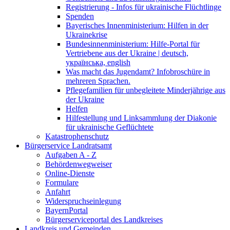
Registrierung - Infos für ukrainische Flüchtlinge
Spenden
Bayerisches Innenministerium: Hilfen in der
Ukrainekrise
Bundesinnenministerium: Hilfe-Portal für
Vertriebene aus der Ukraine | deutsch,
українська, english
Was macht das Jugendamt? Infobroschüre in
mehreren Sprachen.
Pflegefamilien für unbegleitete Minderjährige aus
der Ukraine
Helfen
Hilfestellung und Linksammlung der Diakonie
für ukrainische Geflüchtete
Katastrophenschutz
Bürgerservice Landratsamt
Aufgaben A - Z
Behördenwegweiser
Online-Dienste
Formulare
Anfahrt
Widerspruchseinlegung
BayernPortal
Bürgerserviceportal des Landkreises
Landkreis und Gemeinden