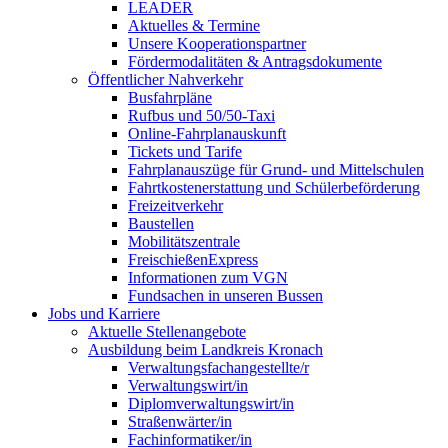
LEADER
Aktuelles & Termine
Unsere Kooperationspartner
Fördermodalitäten & Antragsdokumente
Öffentlicher Nahverkehr
Busfahrpläne
Rufbus und 50/50-Taxi
Online-Fahrplanauskunft
Tickets und Tarife
Fahrplanauszüge für Grund- und Mittelschulen
Fahrtkostenerstattung und Schülerbeförderung
Freizeitverkehr
Baustellen
Mobilitätszentrale
FreischießenExpress
Informationen zum VGN
Fundsachen in unseren Bussen
Jobs und Karriere
Aktuelle Stellenangebote
Ausbildung beim Landkreis Kronach
Verwaltungsfachangestellte/r
Verwaltungswirt/in
Diplomverwaltungswirt/in
Straßenwärter/in
Fachinformatiker/in