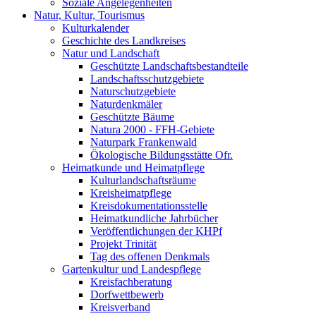
Soziale Angelegenheiten
Natur, Kultur, Tourismus
Kulturkalender
Geschichte des Landkreises
Natur und Landschaft
Geschützte Landschaftsbestandteile
Landschaftsschutzgebiete
Naturschutzgebiete
Naturdenkmäler
Geschützte Bäume
Natura 2000 - FFH-Gebiete
Naturpark Frankenwald
Ökologische Bildungsstätte Ofr.
Heimatkunde und Heimatpflege
Kulturlandschaftsräume
Kreisheimatpflege
Kreisdokumentationsstelle
Heimatkundliche Jahrbücher
Veröffentlichungen der KHPf
Projekt Trinität
Tag des offenen Denkmals
Gartenkultur und Landespflege
Kreisfachberatung
Dorfwettbewerb
Kreisverband