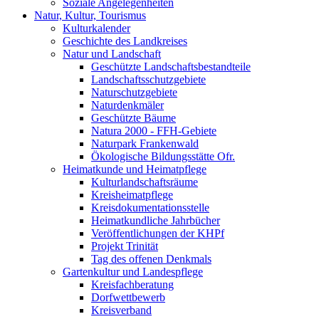
Soziale Angelegenheiten
Natur, Kultur, Tourismus
Kulturkalender
Geschichte des Landkreises
Natur und Landschaft
Geschützte Landschaftsbestandteile
Landschaftsschutzgebiete
Naturschutzgebiete
Naturdenkmäler
Geschützte Bäume
Natura 2000 - FFH-Gebiete
Naturpark Frankenwald
Ökologische Bildungsstätte Ofr.
Heimatkunde und Heimatpflege
Kulturlandschaftsräume
Kreisheimatpflege
Kreisdokumentationsstelle
Heimatkundliche Jahrbücher
Veröffentlichungen der KHPf
Projekt Trinität
Tag des offenen Denkmals
Gartenkultur und Landespflege
Kreisfachberatung
Dorfwettbewerb
Kreisverband