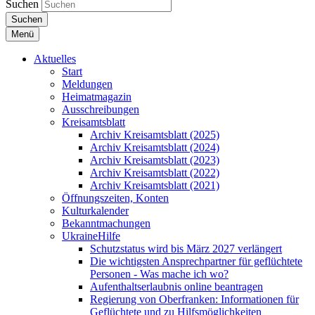
Suchen
Suchen
Menü
Aktuelles
Start
Meldungen
Heimatmagazin
Ausschreibungen
Kreisamtsblatt
Archiv Kreisamtsblatt (2025)
Archiv Kreisamtsblatt (2024)
Archiv Kreisamtsblatt (2023)
Archiv Kreisamtsblatt (2022)
Archiv Kreisamtsblatt (2021)
Öffnungszeiten, Konten
Kulturkalender
Bekanntmachungen
UkraineHilfe
Schutzstatus wird bis März 2027 verlängert
Die wichtigsten Ansprechpartner für geflüchtete
Personen - Was mache ich wo?
Aufenthaltserlaubnis online beantragen
Regierung von Oberfranken: Informationen für
Geflüchtete und zu Hilfsmöglichkeiten