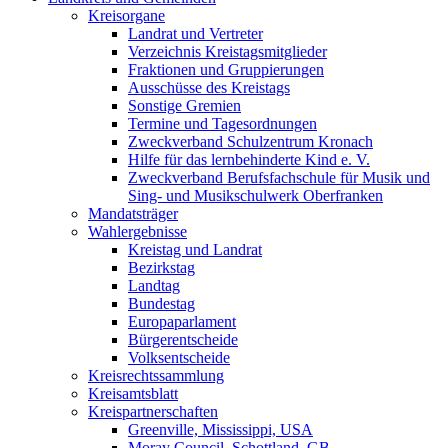
Kreisorgane
Landrat und Vertreter
Verzeichnis Kreistagsmitglieder
Fraktionen und Gruppierungen
Ausschüsse des Kreistags
Sonstige Gremien
Termine und Tagesordnungen
Zweckverband Schulzentrum Kronach
Hilfe für das lernbehinderte Kind e. V.
Zweckverband Berufsfachschule für Musik und
Sing- und Musikschulwerk Oberfranken
Mandatsträger
Wahlergebnisse
Kreistag und Landrat
Bezirkstag
Landtag
Bundestag
Europaparlament
Bürgerentscheide
Volksentscheide
Kreisrechtssammlung
Kreisamtsblatt
Kreispartnerschaften
Greenville, Mississippi, USA
Moray Council, Schottland, GB