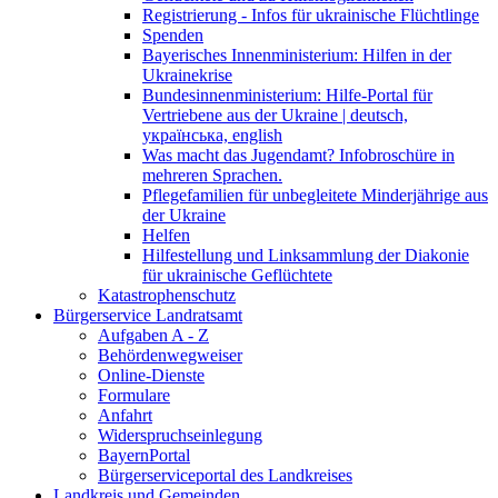
Registrierung - Infos für ukrainische Flüchtlinge
Spenden
Bayerisches Innenministerium: Hilfen in der
Ukrainekrise
Bundesinnenministerium: Hilfe-Portal für
Vertriebene aus der Ukraine | deutsch,
українська, english
Was macht das Jugendamt? Infobroschüre in
mehreren Sprachen.
Pflegefamilien für unbegleitete Minderjährige aus
der Ukraine
Helfen
Hilfestellung und Linksammlung der Diakonie
für ukrainische Geflüchtete
Katastrophenschutz
Bürgerservice Landratsamt
Aufgaben A - Z
Behördenwegweiser
Online-Dienste
Formulare
Anfahrt
Widerspruchseinlegung
BayernPortal
Bürgerserviceportal des Landkreises
Landkreis und Gemeinden