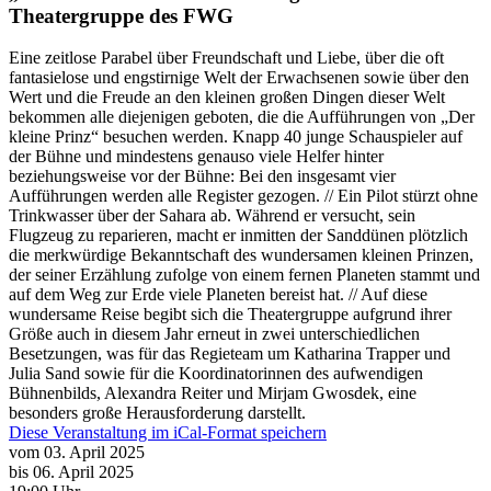
Theatergruppe des FWG
Eine zeitlose Parabel über Freundschaft und Liebe, über die oft
fantasielose und engstirnige Welt der Erwachsenen sowie über den
Wert und die Freude an den kleinen großen Dingen dieser Welt
bekommen alle diejenigen geboten, die die Aufführungen von „Der
kleine Prinz“ besuchen werden. Knapp 40 junge Schauspieler auf
der Bühne und mindestens genauso viele Helfer hinter
beziehungsweise vor der Bühne: Bei den insgesamt vier
Aufführungen werden alle Register gezogen. // Ein Pilot stürzt ohne
Trinkwasser über der Sahara ab. Während er versucht, sein
Flugzeug zu reparieren, macht er inmitten der Sanddünen plötzlich
die merkwürdige Bekanntschaft des wundersamen kleinen Prinzen,
der seiner Erzählung zufolge von einem fernen Planeten stammt und
auf dem Weg zur Erde viele Planeten bereist hat. // Auf diese
wundersame Reise begibt sich die Theatergruppe aufgrund ihrer
Größe auch in diesem Jahr erneut in zwei unterschiedlichen
Besetzungen, was für das Regieteam um Katharina Trapper und
Julia Sand sowie für die Koordinatorinnen des aufwendigen
Bühnenbilds, Alexandra Reiter und Mirjam Gwosdek, eine
besonders große Herausforderung darstellt.
Diese Veranstaltung im iCal-Format speichern
vom 03. April 2025
bis 06. April 2025