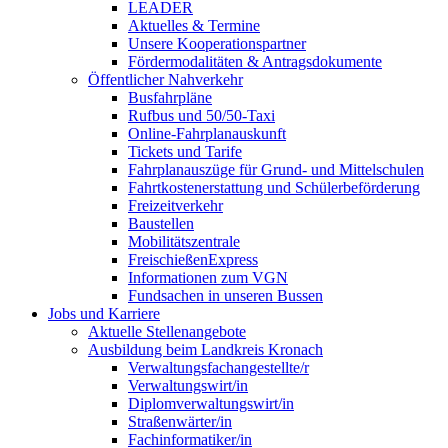
LEADER
Aktuelles & Termine
Unsere Kooperationspartner
Fördermodalitäten & Antragsdokumente
Öffentlicher Nahverkehr
Busfahrpläne
Rufbus und 50/50-Taxi
Online-Fahrplanauskunft
Tickets und Tarife
Fahrplanauszüge für Grund- und Mittelschulen
Fahrtkostenerstattung und Schülerbeförderung
Freizeitverkehr
Baustellen
Mobilitätszentrale
FreischießenExpress
Informationen zum VGN
Fundsachen in unseren Bussen
Jobs und Karriere
Aktuelle Stellenangebote
Ausbildung beim Landkreis Kronach
Verwaltungsfachangestellte/r
Verwaltungswirt/in
Diplomverwaltungswirt/in
Straßenwärter/in
Fachinformatiker/in