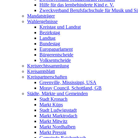
Hilfe für das lernbehinderte Kind e. V.
Zweckverband Berufsfachschule für Musik und S
Mandatsträger
Wahlergebnisse
Kreistag und Landrat
Bezirkstag
Landtag
Bundestag
Europaparlament
Bürgerentscheide
Volksentscheide
Kreisrechtssammlung
Kreisamtsblatt
Kreispartnerschaften
Greenville, Mississippi, USA
Moray Council, Schottland, GB
Städte, Märkte und Gemeinden
Stadt Kronach
Markt Küps
Stadt Ludwigsstadt
Markt Marktrodach
Markt Mitwitz
Markt Nordhalben
Markt Pressig
Gemeinde Reichenbach