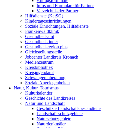
Antragsformulare
Infos und Formulare für Partner
Verzeichnis der Partner
Hilfsdienste (KatSG)
Kindertageseinrichtungen
Soziale Einrichtungen, Hilfsdienste
Frankenwaldklinik
Gesundheitsamt
Gesundheitsfinder
Gesundheitsregion plus
Gleichstellungsstelle
Jobcenter Landkreis Kronach
Medienzentrum
Kreisbibliothek
Kreisjugendamt
Schwangerenberatung
Soziale Angelegenheiten
Natur, Kultur, Tourismus
Kulturkalender
Geschichte des Landkreises
Natur und Landschaft
Geschützte Landschaftsbestandteile
Landschaftsschutzgebiete
Naturschutzgebiete
Naturdenkmäler