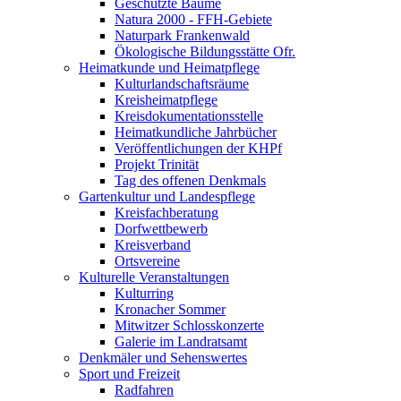
Geschützte Bäume
Natura 2000 - FFH-Gebiete
Naturpark Frankenwald
Ökologische Bildungsstätte Ofr.
Heimatkunde und Heimatpflege
Kulturlandschaftsräume
Kreisheimatpflege
Kreisdokumentationsstelle
Heimatkundliche Jahrbücher
Veröffentlichungen der KHPf
Projekt Trinität
Tag des offenen Denkmals
Gartenkultur und Landespflege
Kreisfachberatung
Dorfwettbewerb
Kreisverband
Ortsvereine
Kulturelle Veranstaltungen
Kulturring
Kronacher Sommer
Mitwitzer Schlosskonzerte
Galerie im Landratsamt
Denkmäler und Sehenswertes
Sport und Freizeit
Radfahren