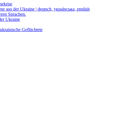
nekrise
ene aus der Ukraine | deutsch, українська, english
eren Sprachen.
der Ukraine
ukrainische Geflüchtete