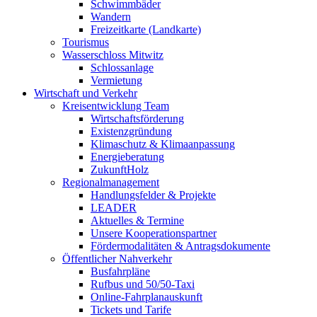
Schwimmbäder
Wandern
Freizeitkarte (Landkarte)
Tourismus
Wasserschloss Mitwitz
Schlossanlage
Vermietung
Wirtschaft und Verkehr
Kreisentwicklung Team
Wirtschaftsförderung
Existenzgründung
Klimaschutz & Klimaanpassung
Energieberatung
ZukunftHolz
Regionalmanagement
Handlungsfelder & Projekte
LEADER
Aktuelles & Termine
Unsere Kooperationspartner
Fördermodalitäten & Antragsdokumente
Öffentlicher Nahverkehr
Busfahrpläne
Rufbus und 50/50-Taxi
Online-Fahrplanauskunft
Tickets und Tarife