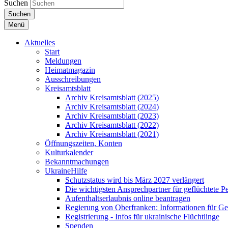
Suchen
Suchen
Menü
Aktuelles
Start
Meldungen
Heimatmagazin
Ausschreibungen
Kreisamtsblatt
Archiv Kreisamtsblatt (2025)
Archiv Kreisamtsblatt (2024)
Archiv Kreisamtsblatt (2023)
Archiv Kreisamtsblatt (2022)
Archiv Kreisamtsblatt (2021)
Öffnungszeiten, Konten
Kulturkalender
Bekanntmachungen
UkraineHilfe
Schutzstatus wird bis März 2027 verlängert
Die wichtigsten Ansprechpartner für geflüchtete 
Aufenthaltserlaubnis online beantragen
Regierung von Oberfranken: Informationen für Gef
Registrierung - Infos für ukrainische Flüchtlinge
Spenden