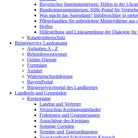
Bayerisches Innenministerium: Hilfen in der Ukrai
Bundesinnenministerium: Hilfe-Portal für Vertrieb
Was macht das Jugendamt? Infobroschüre in mehr
Pflegefamilien für unbegleitete Minderjährige aus 
Helfen
Hilfestellung und Linksammlung der Diakonie für 
Katastrophenschutz
Bürgerservice Landratsamt
Aufgaben A - Z
Behördenwegweiser
Online-Dienste
Formulare
Anfahrt
Widerspruchseinlegung
BayernPortal
Bürgerserviceportal des Landkreises
Landkreis und Gemeinden
Kreisorgane
Landrat und Vertreter
Verzeichnis Kreistagsmitglieder
Fraktionen und Gruppierungen
Ausschüsse des Kreistags
Sonstige Gremien
Termine und Tagesordnungen
Zweckverband Schulzentrum Kronach