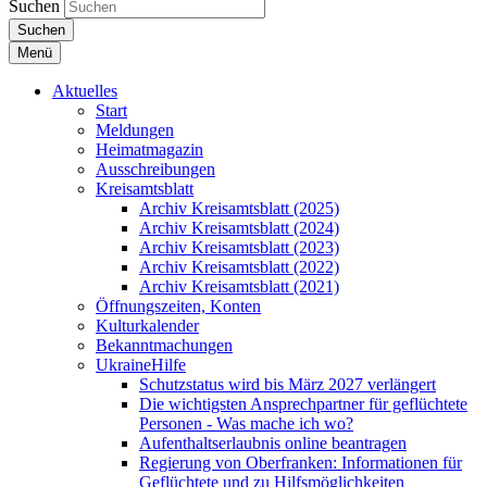
Suchen
Suchen
Menü
Aktuelles
Start
Meldungen
Heimatmagazin
Ausschreibungen
Kreisamtsblatt
Archiv Kreisamtsblatt (2025)
Archiv Kreisamtsblatt (2024)
Archiv Kreisamtsblatt (2023)
Archiv Kreisamtsblatt (2022)
Archiv Kreisamtsblatt (2021)
Öffnungszeiten, Konten
Kulturkalender
Bekanntmachungen
UkraineHilfe
Schutzstatus wird bis März 2027 verlängert
Die wichtigsten Ansprechpartner für geflüchtete
Personen - Was mache ich wo?
Aufenthaltserlaubnis online beantragen
Regierung von Oberfranken: Informationen für
Geflüchtete und zu Hilfsmöglichkeiten