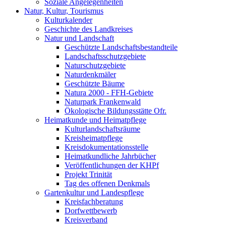
Soziale Angelegenheiten
Natur, Kultur, Tourismus
Kulturkalender
Geschichte des Landkreises
Natur und Landschaft
Geschützte Landschaftsbestandteile
Landschaftsschutzgebiete
Naturschutzgebiete
Naturdenkmäler
Geschützte Bäume
Natura 2000 - FFH-Gebiete
Naturpark Frankenwald
Ökologische Bildungsstätte Ofr.
Heimatkunde und Heimatpflege
Kulturlandschaftsräume
Kreisheimatpflege
Kreisdokumentationsstelle
Heimatkundliche Jahrbücher
Veröffentlichungen der KHPf
Projekt Trinität
Tag des offenen Denkmals
Gartenkultur und Landespflege
Kreisfachberatung
Dorfwettbewerb
Kreisverband