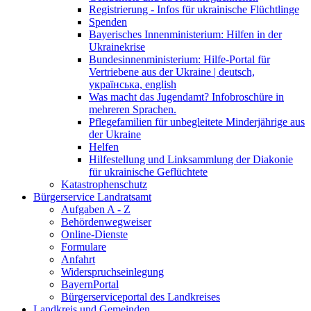
Registrierung - Infos für ukrainische Flüchtlinge
Spenden
Bayerisches Innenministerium: Hilfen in der
Ukrainekrise
Bundesinnenministerium: Hilfe-Portal für
Vertriebene aus der Ukraine | deutsch,
українська, english
Was macht das Jugendamt? Infobroschüre in
mehreren Sprachen.
Pflegefamilien für unbegleitete Minderjährige aus
der Ukraine
Helfen
Hilfestellung und Linksammlung der Diakonie
für ukrainische Geflüchtete
Katastrophenschutz
Bürgerservice Landratsamt
Aufgaben A - Z
Behördenwegweiser
Online-Dienste
Formulare
Anfahrt
Widerspruchseinlegung
BayernPortal
Bürgerserviceportal des Landkreises
Landkreis und Gemeinden