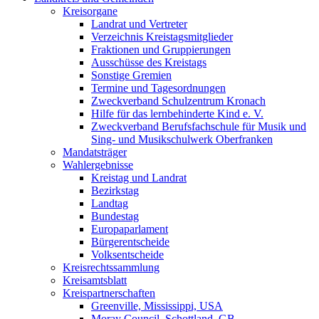
Kreisorgane
Landrat und Vertreter
Verzeichnis Kreistagsmitglieder
Fraktionen und Gruppierungen
Ausschüsse des Kreistags
Sonstige Gremien
Termine und Tagesordnungen
Zweckverband Schulzentrum Kronach
Hilfe für das lernbehinderte Kind e. V.
Zweckverband Berufsfachschule für Musik und
Sing- und Musikschulwerk Oberfranken
Mandatsträger
Wahlergebnisse
Kreistag und Landrat
Bezirkstag
Landtag
Bundestag
Europaparlament
Bürgerentscheide
Volksentscheide
Kreisrechtssammlung
Kreisamtsblatt
Kreispartnerschaften
Greenville, Mississippi, USA
Moray Council, Schottland, GB