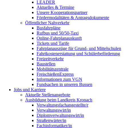
LEADER
Aktuelles & Termine
Unsere Kooperationspartner
Fördermodalitäten & Antragsdokumente
Öffentlicher Nahverkehr
Busfahrpläne
Rufbus und 50/50-Taxi
Online-Fahrplanauskunft
Tickets und Tarife
Fahrplanauszüge für Grund- und Mittelschulen
Fahrtkostenerstattung und Schülerbeförderung
Freizeitverkehr
Baustellen
Mobilitätszentrale
FreischießenExpress
Informationen zum VGN
Fundsachen in unseren Bussen
Jobs und Karriere
Aktuelle Stellenangebote
Ausbildung beim Landkreis Kronach
Verwaltungsfachangestellte/r
Verwaltungswirt/in
Diplomverwaltungswirt/in
Straßenwärter/in
Fachinformatiker/in