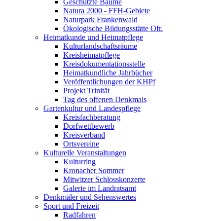
Geschützte Bäume
Natura 2000 - FFH-Gebiete
Naturpark Frankenwald
Ökologische Bildungsstätte Ofr.
Heimatkunde und Heimatpflege
Kulturlandschaftsräume
Kreisheimatpflege
Kreisdokumentationsstelle
Heimatkundliche Jahrbücher
Veröffentlichungen der KHPf
Projekt Trinität
Tag des offenen Denkmals
Gartenkultur und Landespflege
Kreisfachberatung
Dorfwettbewerb
Kreisverband
Ortsvereine
Kulturelle Veranstaltungen
Kulturring
Kronacher Sommer
Mitwitzer Schlosskonzerte
Galerie im Landratsamt
Denkmäler und Sehenswertes
Sport und Freizeit
Radfahren