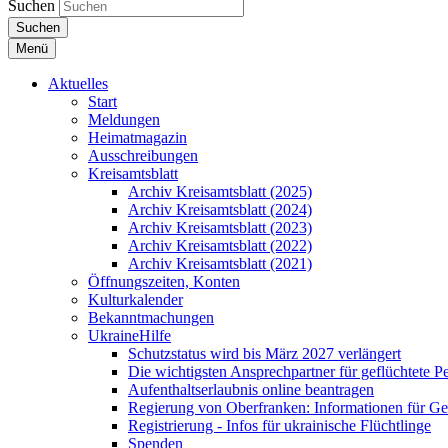
Suchen
Suchen
Menü
Aktuelles
Start
Meldungen
Heimatmagazin
Ausschreibungen
Kreisamtsblatt
Archiv Kreisamtsblatt (2025)
Archiv Kreisamtsblatt (2024)
Archiv Kreisamtsblatt (2023)
Archiv Kreisamtsblatt (2022)
Archiv Kreisamtsblatt (2021)
Öffnungszeiten, Konten
Kulturkalender
Bekanntmachungen
UkraineHilfe
Schutzstatus wird bis März 2027 verlängert
Die wichtigsten Ansprechpartner für geflüchtete 
Aufenthaltserlaubnis online beantragen
Regierung von Oberfranken: Informationen für Gef
Registrierung - Infos für ukrainische Flüchtlinge
Spenden