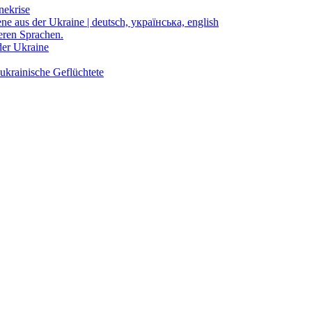
nekrise
ene aus der Ukraine | deutsch, українська, english
eren Sprachen.
der Ukraine
ukrainische Geflüchtete