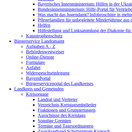
Bayerisches Innenministerium: Hilfen in der Ukrai
Bundesinnenministerium: Hilfe-Portal für Vertrieb
Was macht das Jugendamt? Infobroschüre in mehr
Pflegefamilien für unbegleitete Minderjährige aus 
Helfen
Hilfestellung und Linksammlung der Diakonie für 
Katastrophenschutz
Bürgerservice Landratsamt
Aufgaben A - Z
Behördenwegweiser
Online-Dienste
Formulare
Anfahrt
Widerspruchseinlegung
BayernPortal
Bürgerserviceportal des Landkreises
Landkreis und Gemeinden
Kreisorgane
Landrat und Vertreter
Verzeichnis Kreistagsmitglieder
Fraktionen und Gruppierungen
Ausschüsse des Kreistags
Sonstige Gremien
Termine und Tagesordnungen
Zweckverband Schulzentrum Kronach