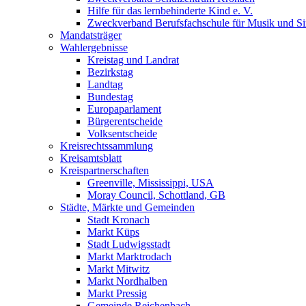
Hilfe für das lernbehinderte Kind e. V.
Zweckverband Berufsfachschule für Musik und S
Mandatsträger
Wahlergebnisse
Kreistag und Landrat
Bezirkstag
Landtag
Bundestag
Europaparlament
Bürgerentscheide
Volksentscheide
Kreisrechtssammlung
Kreisamtsblatt
Kreispartnerschaften
Greenville, Mississippi, USA
Moray Council, Schottland, GB
Städte, Märkte und Gemeinden
Stadt Kronach
Markt Küps
Stadt Ludwigsstadt
Markt Marktrodach
Markt Mitwitz
Markt Nordhalben
Markt Pressig
Gemeinde Reichenbach