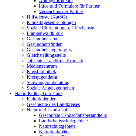
Antragsformulare
Infos und Formulare für Partner
Verzeichnis der Partner
Hilfsdienste (KatSG)
Kindertageseinrichtungen
Soziale Einrichtungen, Hilfsdienste
Frankenwaldklinik
Gesundheitsamt
Gesundheitsfinder
Gesundheitsregion plus
Gleichstellungsstelle
Jobcenter Landkreis Kronach
Medienzentrum
Kreisbibliothek
Kreisjugendamt
Schwangerenberatung
Soziale Angelegenheiten
Natur, Kultur, Tourismus
Kulturkalender
Geschichte des Landkreises
Natur und Landschaft
Geschützte Landschaftsbestandteile
Landschaftsschutzgebiete
Naturschutzgebiete
Naturdenkmäler