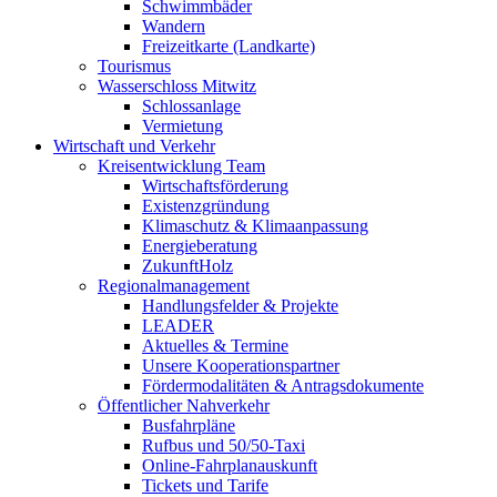
Schwimmbäder
Wandern
Freizeitkarte (Landkarte)
Tourismus
Wasserschloss Mitwitz
Schlossanlage
Vermietung
Wirtschaft und Verkehr
Kreisentwicklung Team
Wirtschaftsförderung
Existenzgründung
Klimaschutz & Klimaanpassung
Energieberatung
ZukunftHolz
Regionalmanagement
Handlungsfelder & Projekte
LEADER
Aktuelles & Termine
Unsere Kooperationspartner
Fördermodalitäten & Antragsdokumente
Öffentlicher Nahverkehr
Busfahrpläne
Rufbus und 50/50-Taxi
Online-Fahrplanauskunft
Tickets und Tarife