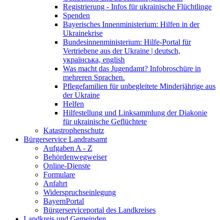
Registrierung - Infos für ukrainische Flüchtlinge
Spenden
Bayerisches Innenministerium: Hilfen in der
Ukrainekrise
Bundesinnenministerium: Hilfe-Portal für
Vertriebene aus der Ukraine | deutsch,
українська, english
Was macht das Jugendamt? Infobroschüre in
mehreren Sprachen.
Pflegefamilien für unbegleitete Minderjährige aus
der Ukraine
Helfen
Hilfestellung und Linksammlung der Diakonie
für ukrainische Geflüchtete
Katastrophenschutz
Bürgerservice Landratsamt
Aufgaben A - Z
Behördenwegweiser
Online-Dienste
Formulare
Anfahrt
Widerspruchseinlegung
BayernPortal
Bürgerserviceportal des Landkreises
Landkreis und Gemeinden