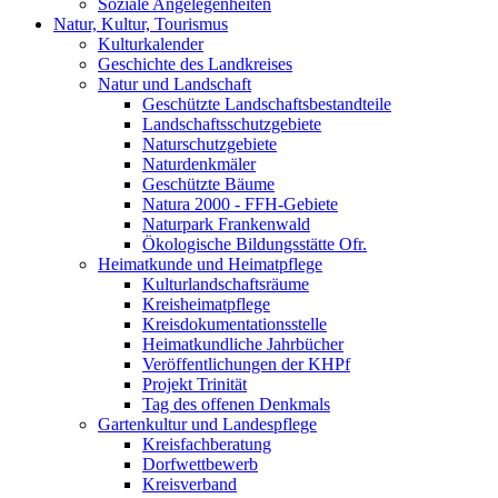
Soziale Angelegenheiten
Natur, Kultur, Tourismus
Kulturkalender
Geschichte des Landkreises
Natur und Landschaft
Geschützte Landschaftsbestandteile
Landschaftsschutzgebiete
Naturschutzgebiete
Naturdenkmäler
Geschützte Bäume
Natura 2000 - FFH-Gebiete
Naturpark Frankenwald
Ökologische Bildungsstätte Ofr.
Heimatkunde und Heimatpflege
Kulturlandschaftsräume
Kreisheimatpflege
Kreisdokumentationsstelle
Heimatkundliche Jahrbücher
Veröffentlichungen der KHPf
Projekt Trinität
Tag des offenen Denkmals
Gartenkultur und Landespflege
Kreisfachberatung
Dorfwettbewerb
Kreisverband