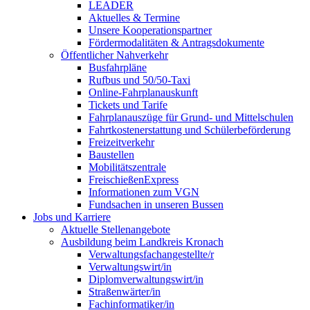
LEADER
Aktuelles & Termine
Unsere Kooperationspartner
Fördermodalitäten & Antragsdokumente
Öffentlicher Nahverkehr
Busfahrpläne
Rufbus und 50/50-Taxi
Online-Fahrplanauskunft
Tickets und Tarife
Fahrplanauszüge für Grund- und Mittelschulen
Fahrtkostenerstattung und Schülerbeförderung
Freizeitverkehr
Baustellen
Mobilitätszentrale
FreischießenExpress
Informationen zum VGN
Fundsachen in unseren Bussen
Jobs und Karriere
Aktuelle Stellenangebote
Ausbildung beim Landkreis Kronach
Verwaltungsfachangestellte/r
Verwaltungswirt/in
Diplomverwaltungswirt/in
Straßenwärter/in
Fachinformatiker/in