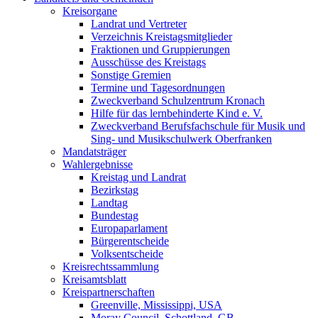
Kreisorgane
Landrat und Vertreter
Verzeichnis Kreistagsmitglieder
Fraktionen und Gruppierungen
Ausschüsse des Kreistags
Sonstige Gremien
Termine und Tagesordnungen
Zweckverband Schulzentrum Kronach
Hilfe für das lernbehinderte Kind e. V.
Zweckverband Berufsfachschule für Musik und
Sing- und Musikschulwerk Oberfranken
Mandatsträger
Wahlergebnisse
Kreistag und Landrat
Bezirkstag
Landtag
Bundestag
Europaparlament
Bürgerentscheide
Volksentscheide
Kreisrechtssammlung
Kreisamtsblatt
Kreispartnerschaften
Greenville, Mississippi, USA
Moray Council, Schottland, GB