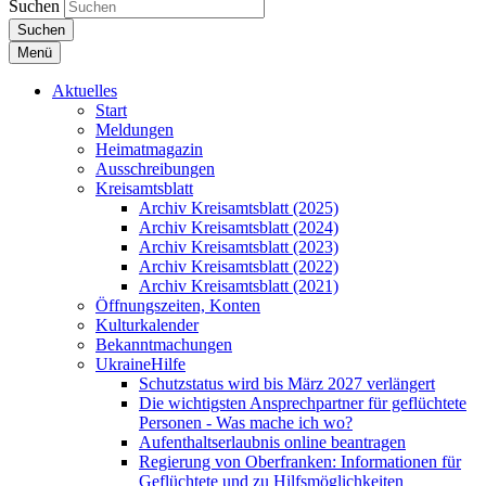
Suchen
Suchen
Menü
Aktuelles
Start
Meldungen
Heimatmagazin
Ausschreibungen
Kreisamtsblatt
Archiv Kreisamtsblatt (2025)
Archiv Kreisamtsblatt (2024)
Archiv Kreisamtsblatt (2023)
Archiv Kreisamtsblatt (2022)
Archiv Kreisamtsblatt (2021)
Öffnungszeiten, Konten
Kulturkalender
Bekanntmachungen
UkraineHilfe
Schutzstatus wird bis März 2027 verlängert
Die wichtigsten Ansprechpartner für geflüchtete
Personen - Was mache ich wo?
Aufenthaltserlaubnis online beantragen
Regierung von Oberfranken: Informationen für
Geflüchtete und zu Hilfsmöglichkeiten