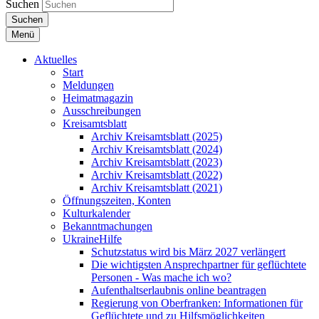
Suchen
Suchen
Menü
Aktuelles
Start
Meldungen
Heimatmagazin
Ausschreibungen
Kreisamtsblatt
Archiv Kreisamtsblatt (2025)
Archiv Kreisamtsblatt (2024)
Archiv Kreisamtsblatt (2023)
Archiv Kreisamtsblatt (2022)
Archiv Kreisamtsblatt (2021)
Öffnungszeiten, Konten
Kulturkalender
Bekanntmachungen
UkraineHilfe
Schutzstatus wird bis März 2027 verlängert
Die wichtigsten Ansprechpartner für geflüchtete
Personen - Was mache ich wo?
Aufenthaltserlaubnis online beantragen
Regierung von Oberfranken: Informationen für
Geflüchtete und zu Hilfsmöglichkeiten