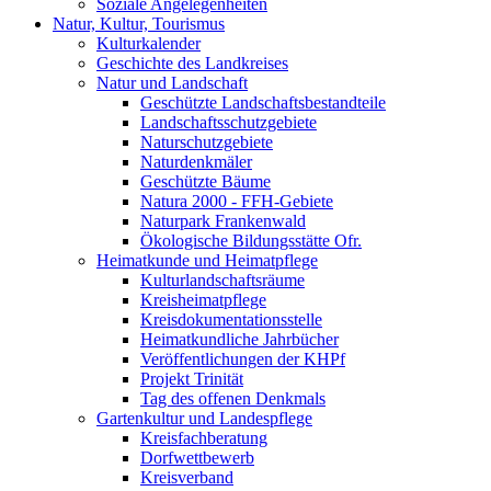
Soziale Angelegenheiten
Natur, Kultur, Tourismus
Kulturkalender
Geschichte des Landkreises
Natur und Landschaft
Geschützte Landschaftsbestandteile
Landschaftsschutzgebiete
Naturschutzgebiete
Naturdenkmäler
Geschützte Bäume
Natura 2000 - FFH-Gebiete
Naturpark Frankenwald
Ökologische Bildungsstätte Ofr.
Heimatkunde und Heimatpflege
Kulturlandschaftsräume
Kreisheimatpflege
Kreisdokumentationsstelle
Heimatkundliche Jahrbücher
Veröffentlichungen der KHPf
Projekt Trinität
Tag des offenen Denkmals
Gartenkultur und Landespflege
Kreisfachberatung
Dorfwettbewerb
Kreisverband