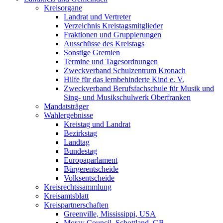
Kreisorgane
Landrat und Vertreter
Verzeichnis Kreistagsmitglieder
Fraktionen und Gruppierungen
Ausschüsse des Kreistags
Sonstige Gremien
Termine und Tagesordnungen
Zweckverband Schulzentrum Kronach
Hilfe für das lernbehinderte Kind e. V.
Zweckverband Berufsfachschule für Musik und
Sing- und Musikschulwerk Oberfranken
Mandatsträger
Wahlergebnisse
Kreistag und Landrat
Bezirkstag
Landtag
Bundestag
Europaparlament
Bürgerentscheide
Volksentscheide
Kreisrechtssammlung
Kreisamtsblatt
Kreispartnerschaften
Greenville, Mississippi, USA
Moray Council, Schottland, GB