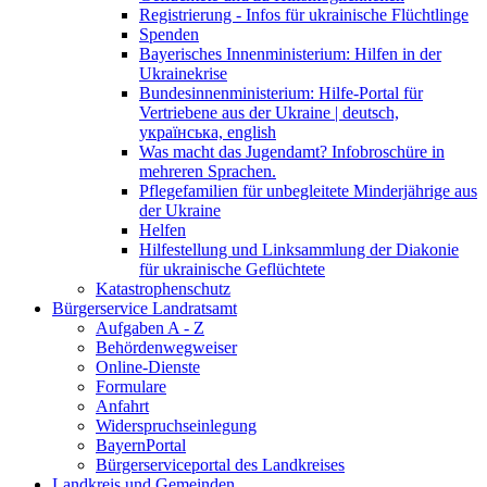
Registrierung - Infos für ukrainische Flüchtlinge
Spenden
Bayerisches Innenministerium: Hilfen in der
Ukrainekrise
Bundesinnenministerium: Hilfe-Portal für
Vertriebene aus der Ukraine | deutsch,
українська, english
Was macht das Jugendamt? Infobroschüre in
mehreren Sprachen.
Pflegefamilien für unbegleitete Minderjährige aus
der Ukraine
Helfen
Hilfestellung und Linksammlung der Diakonie
für ukrainische Geflüchtete
Katastrophenschutz
Bürgerservice Landratsamt
Aufgaben A - Z
Behördenwegweiser
Online-Dienste
Formulare
Anfahrt
Widerspruchseinlegung
BayernPortal
Bürgerserviceportal des Landkreises
Landkreis und Gemeinden