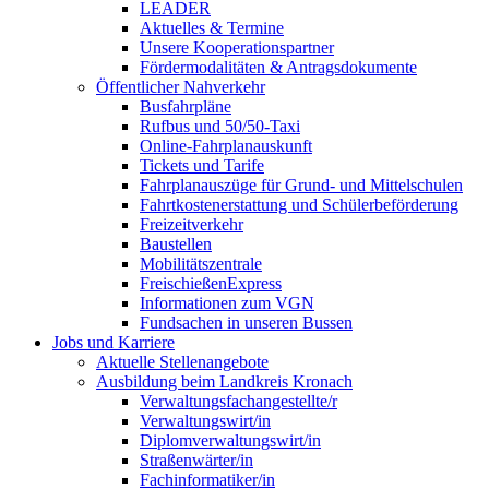
LEADER
Aktuelles & Termine
Unsere Kooperationspartner
Fördermodalitäten & Antragsdokumente
Öffentlicher Nahverkehr
Busfahrpläne
Rufbus und 50/50-Taxi
Online-Fahrplanauskunft
Tickets und Tarife
Fahrplanauszüge für Grund- und Mittelschulen
Fahrtkostenerstattung und Schülerbeförderung
Freizeitverkehr
Baustellen
Mobilitätszentrale
FreischießenExpress
Informationen zum VGN
Fundsachen in unseren Bussen
Jobs und Karriere
Aktuelle Stellenangebote
Ausbildung beim Landkreis Kronach
Verwaltungsfachangestellte/r
Verwaltungswirt/in
Diplomverwaltungswirt/in
Straßenwärter/in
Fachinformatiker/in