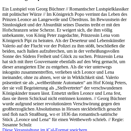
Ein Lustspiel von Georg Büchner // Romantischer Lustspielklassiker
mit politischer Würze // Im Königreich Popo verrinnt das Leben des
Prinzen Leonce an Langeweile und Überdruss. Im Bewusstsein der
Sinnlosigkeit und der Absurdität seines Daseins treibt er mit den
Hofschranzen seine Scherze. Er weigert sich, die ihm völlig
unbekannte, von König Peter zugedachte, Prinzessin Lena vom
Königreich Pipi zu heiraten. Als der Deserteur und Lebenskünstler
Valerio auf der Flucht vor der Polizei zu ihm stößt, beschließen die
beiden, nach Italien aufzubrechen, um in der verheißungsvollen
Sonne des Südens Freiheit und Glück zu suchen. Prinzessin Lena
hat sich mit ihrer Gouvernante ebenfalls auf den Weg gemacht, um
dieser arrangierten Ehe zu entgehen. Als die vier unterwegs
inkognito zusammentreffen, verlieben sich Leonce und Lena
ineinander, ohne zu ahnen, wer sie in Wirklichkeit sind. Valerio
präsentiert sie als „weltberühmte Automaten“ am Hof König Peters,
der sie voll Begeisterung als „Stellvertreter“ der verschwundenen
Königskinder trauen lässt. Entsetzt stellen Leonce und Lena fest,
dass sie ihrem Schicksal nicht entrinnen konnten. // Georg Büchner
wurde aufgrund seiner revolutionären Verschwörung gegen den
großherzoglichen Absolutismus in Hessen steckbrieflich gesucht
und floh nach Straßburg, wo er 1836 das romantisch-satirische
Stück „Leonce und Lena“ für einen Wettbewerb schrieb. // Regie:
Susanne Schulz
Diese Veranstaltung im iCal-Format speichern