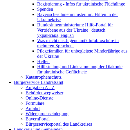
Registrierung - Infos für ukrainische Flüchtlinge
Spenden
Bayerisches Innenministerium: Hilfen in der
Ukrainekrise
Bundesinnenministerium: Hilfe-Portal für
Vertriebene aus der Ukraine | deutsch,
українська, english
Was macht das Jugendamt? Infobroschüre in
mehreren Sprachen.
Pflegefamilien für unbegleitete Minderjährige aus
der Ukraine
Helfen
Hilfestellung und Linksammlung der Diakonie
für ukrainische Geflüchtete
Katastrophenschutz
Bürgerservice Landratsamt
Aufgaben A - Z
Behördenwegweiser
Online-Dienste
Formulare
Anfahrt
Widerspruchseinlegung
BayernPortal
Bürgerserviceportal des Landkreises
Landkreis und Gemeinden