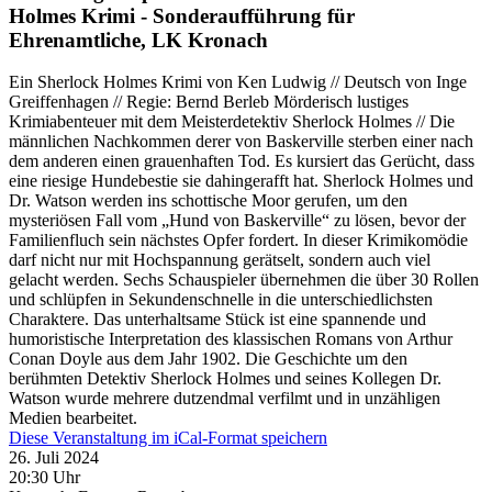
Holmes Krimi - Sonderaufführung für
Ehrenamtliche, LK Kronach
Ein Sherlock Holmes Krimi von Ken Ludwig // Deutsch von Inge
Greiffenhagen // Regie: Bernd Berleb Mörderisch lustiges
Krimiabenteuer mit dem Meisterdetektiv Sherlock Holmes // Die
männlichen Nachkommen derer von Baskerville sterben einer nach
dem anderen einen grauenhaften Tod. Es kursiert das Gerücht, dass
eine riesige Hundebestie sie dahingerafft hat. Sherlock Holmes und
Dr. Watson werden ins schottische Moor gerufen, um den
mysteriösen Fall vom „Hund von Baskerville“ zu lösen, bevor der
Familienfluch sein nächstes Opfer fordert. In dieser Krimikomödie
darf nicht nur mit Hochspannung gerätselt, sondern auch viel
gelacht werden. Sechs Schauspieler übernehmen die über 30 Rollen
und schlüpfen in Sekundenschnelle in die unterschiedlichsten
Charaktere. Das unterhaltsame Stück ist eine spannende und
humoristische Interpretation des klassischen Romans von Arthur
Conan Doyle aus dem Jahr 1902. Die Geschichte um den
berühmten Detektiv Sherlock Holmes und seines Kollegen Dr.
Watson wurde mehrere dutzendmal verfilmt und in unzähligen
Medien bearbeitet.
Diese Veranstaltung im iCal-Format speichern
26. Juli 2024
20:30 Uhr