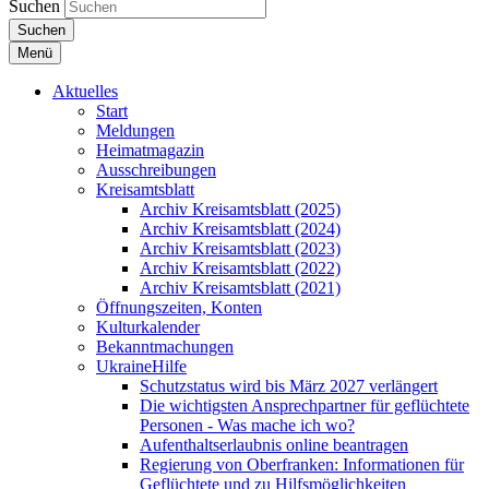
Suchen
Suchen
Menü
Aktuelles
Start
Meldungen
Heimatmagazin
Ausschreibungen
Kreisamtsblatt
Archiv Kreisamtsblatt (2025)
Archiv Kreisamtsblatt (2024)
Archiv Kreisamtsblatt (2023)
Archiv Kreisamtsblatt (2022)
Archiv Kreisamtsblatt (2021)
Öffnungszeiten, Konten
Kulturkalender
Bekanntmachungen
UkraineHilfe
Schutzstatus wird bis März 2027 verlängert
Die wichtigsten Ansprechpartner für geflüchtete
Personen - Was mache ich wo?
Aufenthaltserlaubnis online beantragen
Regierung von Oberfranken: Informationen für
Geflüchtete und zu Hilfsmöglichkeiten