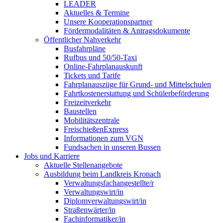
LEADER
Aktuelles & Termine
Unsere Kooperationspartner
Fördermodalitäten & Antragsdokumente
Öffentlicher Nahverkehr
Busfahrpläne
Rufbus und 50/50-Taxi
Online-Fahrplanauskunft
Tickets und Tarife
Fahrplanauszüge für Grund- und Mittelschulen
Fahrtkostenerstattung und Schülerbeförderung
Freizeitverkehr
Baustellen
Mobilitätszentrale
FreischießenExpress
Informationen zum VGN
Fundsachen in unseren Bussen
Jobs und Karriere
Aktuelle Stellenangebote
Ausbildung beim Landkreis Kronach
Verwaltungsfachangestellte/r
Verwaltungswirt/in
Diplomverwaltungswirt/in
Straßenwärter/in
Fachinformatiker/in