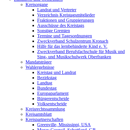
Kreisorgane
Landrat und Vertreter
Verzeichnis Kreistagsmitglieder
Fraktionen und Gruppierungen
Ausschüsse des Kreistags
Sonstige Gremien
Termine und Tagesordnungen
Zweckverband Schulzentrum Kronach
Hilfe für das lernbehinderte Kind e. V.
Zweckverband Berufsfachschule für Musik und
Sing- und Musikschulwerk Oberfranken
Mandatsträger
Wahlergebnisse
Kreistag und Landrat
Bezirkstag
Landtag
Bundestag
Europaparlament
Bürgerentscheide
Volksentscheide
Kreisrechtssammlung
Kreisamtsblatt
Kreispartnerschaften
Greenville, Mississippi, USA
Moray Council, Schottland, GB