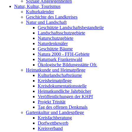
Soziale Angelegenheiten
Natur, Kultur, Tourismus
Kulturkalender
Geschichte des Landkreises
Natur und Landschaft
Geschützte Landschaftsbestandteile
Landschaftsschutzgebiete
Naturschutzgebiete
Naturdenkmäler
Geschützte Bäume
Natura 2000 - FFH-Gebiete
Naturpark Frankenwald
Ökologische Bildungsstätte Ofr.
Heimatkunde und Heimatpflege
Kulturlandschaftsräume
Kreisheimatpflege
Kreisdokumentationsstelle
Heimatkundliche Jahrbücher
Veröffentlichungen der KHPf
Projekt Trinität
Tag des offenen Denkmals
Gartenkultur und Landespflege
Kreisfachberatung
Dorfwettbewerb
Kreisverband