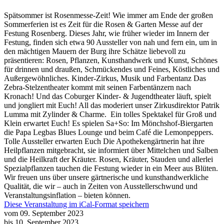
Spätsommer ist Rosenmesse-Zeit! Wie immer am Ende der großen
Sommerferien ist es Zeit für die Rosen & Garten Messe auf der
Festung Rosenberg. Dieses Jahr, wie früher wieder im Innern der
Festung, finden sich etwa 90 Aussteller von nah und fern ein, um in
den mächtigen Mauern der Burg ihre Schätze liebevoll zu
präsentieren: Rosen, Pflanzen, Kunsthandwerk und Kunst, Schönes
für drinnen und draußen, Schmückendes und Feines, Köstliches und
Außergewöhnliches. Kinder-Zirkus, Musik und Farbentanz Das
Zebra-Stelzentheater kommt mit seinen Farbentänzern nach
Kronach! Und das Coburger Kinder- & Jugendtheater läuft, spielt
und jongliert mit Euch! All das moderiert unser Zirkusdirektor Patrik
Lumma mit Zylinder & Charme. Ein tolles Spektakel für Groß und
Klein erwartet Euch! Es spielen Sa+So: Im Mönchshof-Biergarten
die Papa Legbas Blues Lounge und beim Café die Lemonpeppers.
Tolle Aussteller erwarten Euch Die Apothekengärtnerin hat ihre
Heilpflanzen mitgebracht, sie informiert über Mittelchen und Salben
und die Heilkraft der Kräuter. Rosen, Kräuter, Stauden und allerlei
Spezialpflanzen tauchen die Festung wieder in ein Meer aus Blüten.
Wir freuen uns über unsere gärtnerische und kunsthandwerkliche
Qualität, die wir – auch in Zeiten von Ausstellerschwund und
Veranstaltungsinflation – bieten können.
Diese Veranstaltung im iCal-Format speichern
vom 09. September 2023
bis 10. September 2023