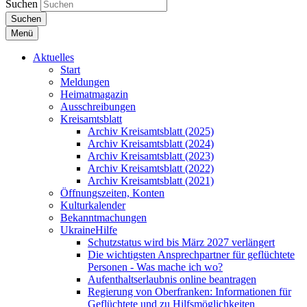
Suchen
Suchen
Menü
Aktuelles
Start
Meldungen
Heimatmagazin
Ausschreibungen
Kreisamtsblatt
Archiv Kreisamtsblatt (2025)
Archiv Kreisamtsblatt (2024)
Archiv Kreisamtsblatt (2023)
Archiv Kreisamtsblatt (2022)
Archiv Kreisamtsblatt (2021)
Öffnungszeiten, Konten
Kulturkalender
Bekanntmachungen
UkraineHilfe
Schutzstatus wird bis März 2027 verlängert
Die wichtigsten Ansprechpartner für geflüchtete
Personen - Was mache ich wo?
Aufenthaltserlaubnis online beantragen
Regierung von Oberfranken: Informationen für
Geflüchtete und zu Hilfsmöglichkeiten