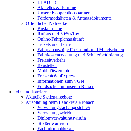
LEADER
Aktuelles & Termine
Unsere Kooperationspartner
Fördermodalitäten & Antragsdokumente
Öffentlicher Nahverkehr
Busfahrpläne
Rufbus und 50/50-Taxi
Online-Fahrplanauskunft
Tickets und Tarife
Fahrplanauszüge für Grund- und Mittelschulen
Fahrtkostenerstattung und Schülerbeförderung
Freizeitverkehr
Baustellen
Mobilitätszentrale
FreischießenExpress
Informationen zum VGN
Fundsachen in unseren Bussen
Jobs und Karriere
Aktuelle Stellenangebote
Ausbildung beim Landkreis Kronach
Verwaltungsfachangestellte/r
Verwaltungswirt/in
Diplomverwaltungswirt/in
Straßenwärter/in
Fachinformatiker/in