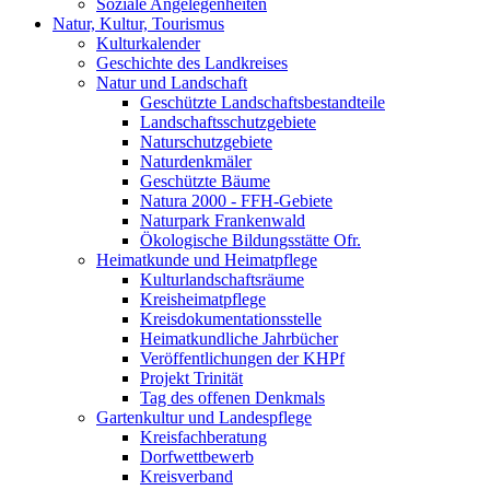
Soziale Angelegenheiten
Natur, Kultur, Tourismus
Kulturkalender
Geschichte des Landkreises
Natur und Landschaft
Geschützte Landschaftsbestandteile
Landschaftsschutzgebiete
Naturschutzgebiete
Naturdenkmäler
Geschützte Bäume
Natura 2000 - FFH-Gebiete
Naturpark Frankenwald
Ökologische Bildungsstätte Ofr.
Heimatkunde und Heimatpflege
Kulturlandschaftsräume
Kreisheimatpflege
Kreisdokumentationsstelle
Heimatkundliche Jahrbücher
Veröffentlichungen der KHPf
Projekt Trinität
Tag des offenen Denkmals
Gartenkultur und Landespflege
Kreisfachberatung
Dorfwettbewerb
Kreisverband