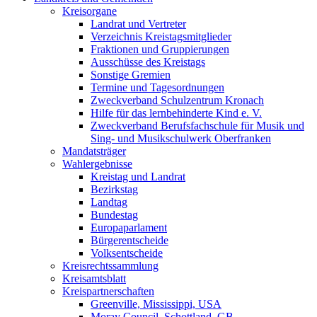
Kreisorgane
Landrat und Vertreter
Verzeichnis Kreistagsmitglieder
Fraktionen und Gruppierungen
Ausschüsse des Kreistags
Sonstige Gremien
Termine und Tagesordnungen
Zweckverband Schulzentrum Kronach
Hilfe für das lernbehinderte Kind e. V.
Zweckverband Berufsfachschule für Musik und
Sing- und Musikschulwerk Oberfranken
Mandatsträger
Wahlergebnisse
Kreistag und Landrat
Bezirkstag
Landtag
Bundestag
Europaparlament
Bürgerentscheide
Volksentscheide
Kreisrechtssammlung
Kreisamtsblatt
Kreispartnerschaften
Greenville, Mississippi, USA
Moray Council, Schottland, GB