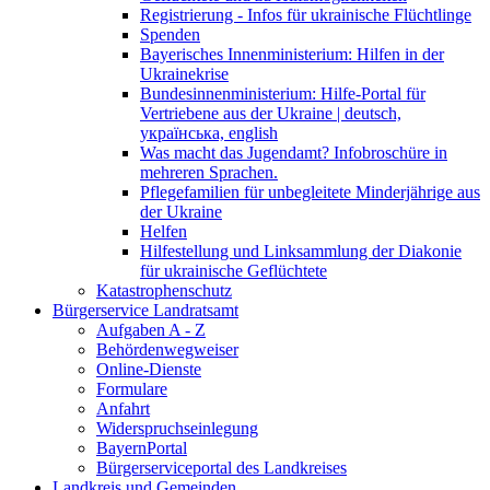
Registrierung - Infos für ukrainische Flüchtlinge
Spenden
Bayerisches Innenministerium: Hilfen in der
Ukrainekrise
Bundesinnenministerium: Hilfe-Portal für
Vertriebene aus der Ukraine | deutsch,
українська, english
Was macht das Jugendamt? Infobroschüre in
mehreren Sprachen.
Pflegefamilien für unbegleitete Minderjährige aus
der Ukraine
Helfen
Hilfestellung und Linksammlung der Diakonie
für ukrainische Geflüchtete
Katastrophenschutz
Bürgerservice Landratsamt
Aufgaben A - Z
Behördenwegweiser
Online-Dienste
Formulare
Anfahrt
Widerspruchseinlegung
BayernPortal
Bürgerserviceportal des Landkreises
Landkreis und Gemeinden