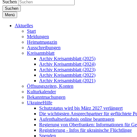
Suchen
Suchen
Menü
Aktuelles
Start
Meldungen
Heimatmagazin
Ausschreibungen
Kreisamtsblatt
Archiv Kreisamtsblatt (2025)
Archiv Kreisamtsblatt (2024)
Archiv Kreisamtsblatt (2023)
Archiv Kreisamtsblatt (2022)
Archiv Kreisamtsblatt (2021)
Öffnungszeiten, Konten
Kulturkalender
Bekanntmachungen
UkraineHilfe
Schutzstatus wird bis März 2027 verlängert
Die wichtigsten Ansprechpartner für geflüchtete 
Aufenthaltserlaubnis online beantragen
Regierung von Oberfranken: Informationen für Gef
Registrierung - Infos für ukrainische Flüchtlinge
Spenden