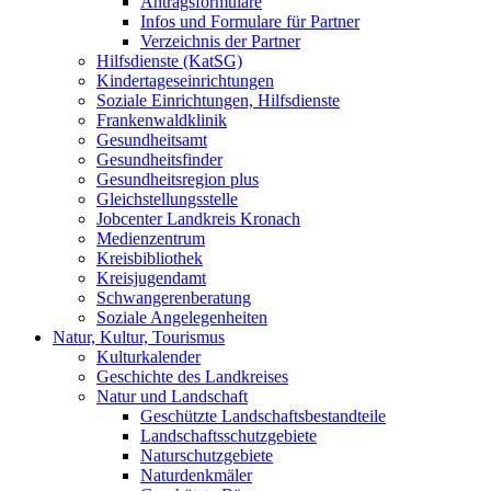
Antragsformulare
Infos und Formulare für Partner
Verzeichnis der Partner
Hilfsdienste (KatSG)
Kindertageseinrichtungen
Soziale Einrichtungen, Hilfsdienste
Frankenwaldklinik
Gesundheitsamt
Gesundheitsfinder
Gesundheitsregion plus
Gleichstellungsstelle
Jobcenter Landkreis Kronach
Medienzentrum
Kreisbibliothek
Kreisjugendamt
Schwangerenberatung
Soziale Angelegenheiten
Natur, Kultur, Tourismus
Kulturkalender
Geschichte des Landkreises
Natur und Landschaft
Geschützte Landschaftsbestandteile
Landschaftsschutzgebiete
Naturschutzgebiete
Naturdenkmäler