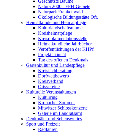
Geschützte Bäume
Natura 2000 - FFH-Gebiete
Naturpark Frankenwald
Ökologische Bildungsstätte Ofr.
Heimatkunde und Heimatpflege
Kulturlandschaftsräume
Kreisheimatpflege
Kreisdokumentationsstelle
Heimatkundliche Jahrbücher
Veröffentlichungen der KHPf
Projekt Trinität
Tag des offenen Denkmals
Gartenkultur und Landespflege
Kreisfachberatung
Dorfwettbewerb
Kreisverband
Ortsvereine
Kulturelle Veranstaltungen
Kulturring
Kronacher Sommer
Mitwitzer Schlosskonzerte
Galerie im Landratsamt
Denkmäler und Sehenswertes
Sport und Freizeit
Radfahren