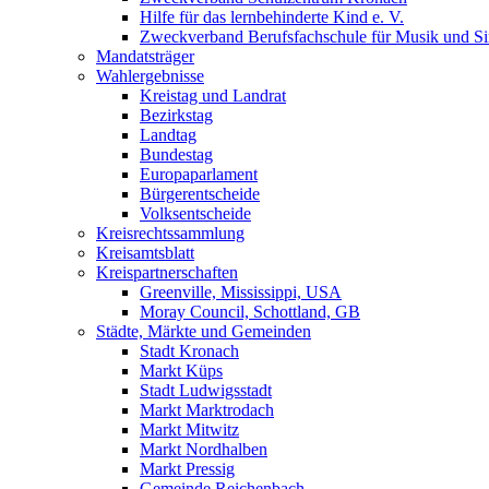
Hilfe für das lernbehinderte Kind e. V.
Zweckverband Berufsfachschule für Musik und S
Mandatsträger
Wahlergebnisse
Kreistag und Landrat
Bezirkstag
Landtag
Bundestag
Europaparlament
Bürgerentscheide
Volksentscheide
Kreisrechtssammlung
Kreisamtsblatt
Kreispartnerschaften
Greenville, Mississippi, USA
Moray Council, Schottland, GB
Städte, Märkte und Gemeinden
Stadt Kronach
Markt Küps
Stadt Ludwigsstadt
Markt Marktrodach
Markt Mitwitz
Markt Nordhalben
Markt Pressig
Gemeinde Reichenbach