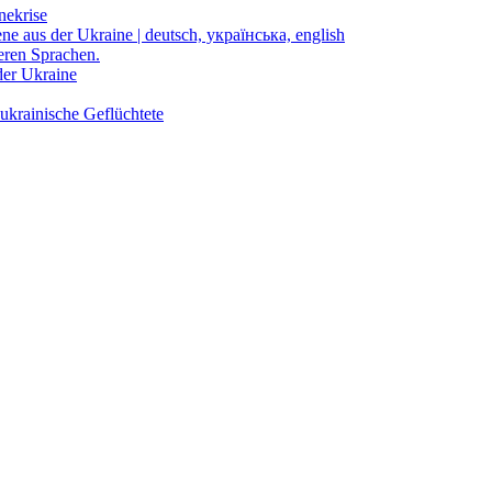
nekrise
ene aus der Ukraine | deutsch, українська, english
eren Sprachen.
der Ukraine
ukrainische Geflüchtete