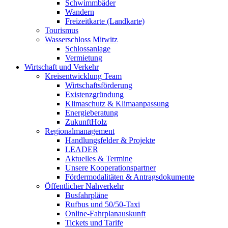
Schwimmbäder
Wandern
Freizeitkarte (Landkarte)
Tourismus
Wasserschloss Mitwitz
Schlossanlage
Vermietung
Wirtschaft und Verkehr
Kreisentwicklung Team
Wirtschaftsförderung
Existenzgründung
Klimaschutz & Klimaanpassung
Energieberatung
ZukunftHolz
Regionalmanagement
Handlungsfelder & Projekte
LEADER
Aktuelles & Termine
Unsere Kooperationspartner
Fördermodalitäten & Antragsdokumente
Öffentlicher Nahverkehr
Busfahrpläne
Rufbus und 50/50-Taxi
Online-Fahrplanauskunft
Tickets und Tarife