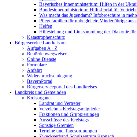
Bayerisches Innenministerium: Hilfen in der Ukrai
Bundesinnenministerium: Hilfe-Portal für Vertrieb
Was macht das Jugendamt? Infobroschüre in mehr
Pflegefamilien für unbegleitete Minderjährige aus 
Helfen
Hilfestellung und Linksammlung der Diakonie für 
Katastrophenschutz
Bürgerservice Landratsamt
Aufgaben A - Z
Behördenwegweiser
Online-Dienste
Formulare
Anfahrt
Widerspruchseinlegung
BayernPortal
Bürgerserviceportal des Landkreises
Landkreis und Gemeinden
Kreisorgane
Landrat und Vertreter
Verzeichnis Kreistagsmitglieder
Fraktionen und Gruppierungen
Ausschüsse des Kreistags
Sonstige Gremien
Termine und Tagesordnungen
Zweckverband Schulzentrum Kronach