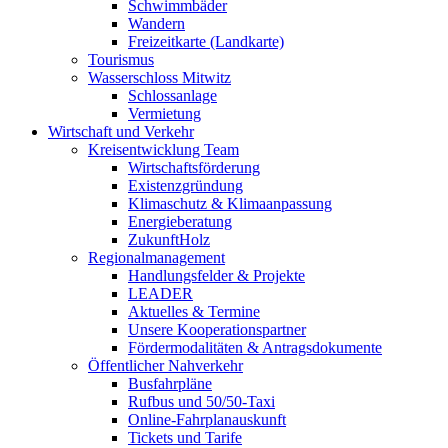
Schwimmbäder
Wandern
Freizeitkarte (Landkarte)
Tourismus
Wasserschloss Mitwitz
Schlossanlage
Vermietung
Wirtschaft und Verkehr
Kreisentwicklung Team
Wirtschaftsförderung
Existenzgründung
Klimaschutz & Klimaanpassung
Energieberatung
ZukunftHolz
Regionalmanagement
Handlungsfelder & Projekte
LEADER
Aktuelles & Termine
Unsere Kooperationspartner
Fördermodalitäten & Antragsdokumente
Öffentlicher Nahverkehr
Busfahrpläne
Rufbus und 50/50-Taxi
Online-Fahrplanauskunft
Tickets und Tarife