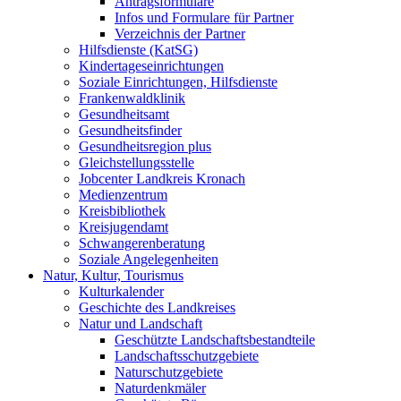
Antragsformulare
Infos und Formulare für Partner
Verzeichnis der Partner
Hilfsdienste (KatSG)
Kindertageseinrichtungen
Soziale Einrichtungen, Hilfsdienste
Frankenwaldklinik
Gesundheitsamt
Gesundheitsfinder
Gesundheitsregion plus
Gleichstellungsstelle
Jobcenter Landkreis Kronach
Medienzentrum
Kreisbibliothek
Kreisjugendamt
Schwangerenberatung
Soziale Angelegenheiten
Natur, Kultur, Tourismus
Kulturkalender
Geschichte des Landkreises
Natur und Landschaft
Geschützte Landschaftsbestandteile
Landschaftsschutzgebiete
Naturschutzgebiete
Naturdenkmäler