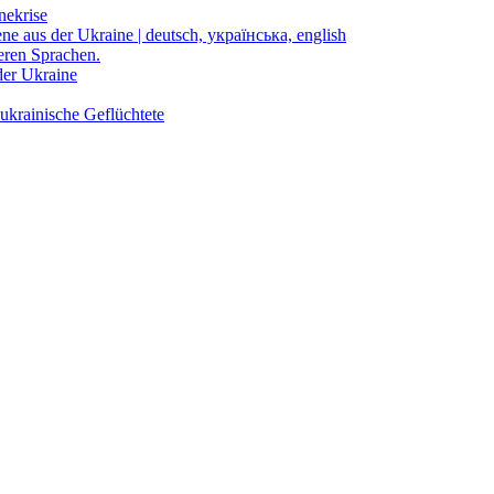
nekrise
ene aus der Ukraine | deutsch, українська, english
eren Sprachen.
der Ukraine
ukrainische Geflüchtete