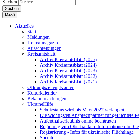
Suchen
Suchen
Menü
Aktuelles
Start
Meldungen
Heimatmagazin
Ausschreibungen
Kreisamtsblatt
Archiv Kreisamtsblatt (2025)
Archiv Kreisamtsblatt (2024)
Archiv Kreisamtsblatt (2023)
Archiv Kreisamtsblatt (2022)
Archiv Kreisamtsblatt (2021)
Öffnungszeiten, Konten
Kulturkalender
Bekanntmachungen
UkraineHilfe
Schutzstatus wird bis März 2027 verlängert
Die wichtigsten Ansprechpartner für geflüchtete 
Aufenthaltserlaubnis online beantragen
Regierung von Oberfranken: Informationen für Gef
Registrierung - Infos für ukrainische Flüchtlinge
Spenden