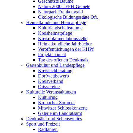
Geschützte Bäume
Natura 2000 - FFH-Gebiete
Naturpark Frankenwald
Ökologische Bildungsstätte Ofr.
Heimatkunde und Heimatpflege
Kulturlandschaftsräume
Kreisheimatpflege
Kreisdokumentationsstelle
Heimatkundliche Jahrbücher
Veröffentlichungen der KHPf
Projekt Trinität
Tag des offenen Denkmals
Gartenkultur und Landespflege
Kreisfachberatung
Dorfwettbewerb
Kreisverband
Ortsvereine
Kulturelle Veranstaltungen
Kulturring
Kronacher Sommer
Mitwitzer Schlosskonzerte
Galerie im Landratsamt
Denkmäler und Sehenswertes
Sport und Freizeit
Radfahren