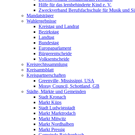
Hilfe für das lernbehinderte Kind e. V.
Zweckverband Berufsfachschule für Musik und S
Mandatsträger
Wahlergebnisse
Kreistag und Landrat
Bezirkstag
Landtag
Bundestag
Europaparlament
Bürgerentscheide
Volksentscheide
Kreisrechtssammlung
Kreisamtsblatt
Kreispartnerschaften
Greenville, Mississippi, USA
Moray Council, Schottland, GB
Städte, Märkte und Gemeinden
Stadt Kronach
Markt Küps
Stadt Ludwigsstadt
Markt Marktrodach
Markt Mitwitz
Markt Nordhalben
Markt Pressig
Gemeinde Reichenbach