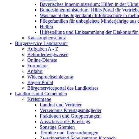
Bayerisches Innenministerium: Hilfen in der Ukrai
Bundesinnenministerium: Hilfe-Portal für Vertrieb
Was macht das Jugendamt? Infobroschüre in mehr
Pflegefamilien für unbegleitete Minderjährige aus 
Helfen
Hilfestellung und Linksammlung der Diakonie für 
Katastrophenschutz
Bürgerservice Landratsamt
Aufgaben A - Z
Behördenwegweiser
Online-Dienste
Formulare
Anfahrt
Widerspruchseinlegung
BayernPortal
Bürgerserviceportal des Landkreises
Landkreis und Gemeinden
Kreisorgane
Landrat und Vertreter
Verzeichnis Kreistagsmitglieder
Fraktionen und Gruppierungen
Ausschüsse des Kreistags
Sonstige Gremien
Termine und Tagesordnungen
Zweckverband Schulzentrum Kronach