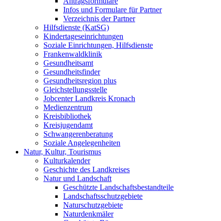
Antragsformulare
Infos und Formulare für Partner
Verzeichnis der Partner
Hilfsdienste (KatSG)
Kindertageseinrichtungen
Soziale Einrichtungen, Hilfsdienste
Frankenwaldklinik
Gesundheitsamt
Gesundheitsfinder
Gesundheitsregion plus
Gleichstellungsstelle
Jobcenter Landkreis Kronach
Medienzentrum
Kreisbibliothek
Kreisjugendamt
Schwangerenberatung
Soziale Angelegenheiten
Natur, Kultur, Tourismus
Kulturkalender
Geschichte des Landkreises
Natur und Landschaft
Geschützte Landschaftsbestandteile
Landschaftsschutzgebiete
Naturschutzgebiete
Naturdenkmäler