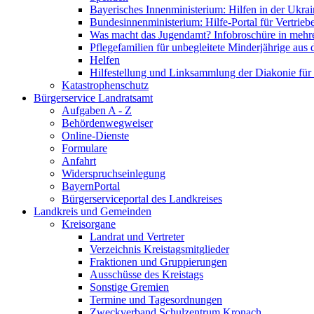
Bayerisches Innenministerium: Hilfen in der Ukrai
Bundesinnenministerium: Hilfe-Portal für Vertrieb
Was macht das Jugendamt? Infobroschüre in mehr
Pflegefamilien für unbegleitete Minderjährige aus 
Helfen
Hilfestellung und Linksammlung der Diakonie für 
Katastrophenschutz
Bürgerservice Landratsamt
Aufgaben A - Z
Behördenwegweiser
Online-Dienste
Formulare
Anfahrt
Widerspruchseinlegung
BayernPortal
Bürgerserviceportal des Landkreises
Landkreis und Gemeinden
Kreisorgane
Landrat und Vertreter
Verzeichnis Kreistagsmitglieder
Fraktionen und Gruppierungen
Ausschüsse des Kreistags
Sonstige Gremien
Termine und Tagesordnungen
Zweckverband Schulzentrum Kronach