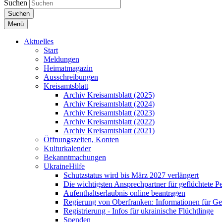
Suchen
Suchen
Menü
Aktuelles
Start
Meldungen
Heimatmagazin
Ausschreibungen
Kreisamtsblatt
Archiv Kreisamtsblatt (2025)
Archiv Kreisamtsblatt (2024)
Archiv Kreisamtsblatt (2023)
Archiv Kreisamtsblatt (2022)
Archiv Kreisamtsblatt (2021)
Öffnungszeiten, Konten
Kulturkalender
Bekanntmachungen
UkraineHilfe
Schutzstatus wird bis März 2027 verlängert
Die wichtigsten Ansprechpartner für geflüchtete 
Aufenthaltserlaubnis online beantragen
Regierung von Oberfranken: Informationen für Gef
Registrierung - Infos für ukrainische Flüchtlinge
Spenden