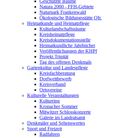
Geschützte Bäume
Natura 2000 - FFH-Gebiete
Naturpark Frankenwald
Ökologische Bildungsstätte Ofr.
Heimatkunde und Heimatpflege
Kulturlandschaftsräume
Kreisheimatpflege
Kreisdokumentationsstelle
Heimatkundliche Jahrbücher
Veröffentlichungen der KHPf
Projekt Trinität
Tag des offenen Denkmals
Gartenkultur und Landespflege
Kreisfachberatung
Dorfwettbewerb
Kreisverband
Ortsvereine
Kulturelle Veranstaltungen
Kulturring
Kronacher Sommer
Mitwitzer Schlosskonzerte
Galerie im Landratsamt
Denkmäler und Sehenswertes
Sport und Freizeit
Radfahren