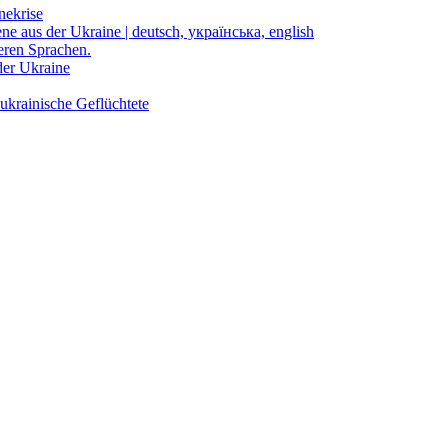
nekrise
ene aus der Ukraine | deutsch, українська, english
eren Sprachen.
der Ukraine
ukrainische Geflüchtete