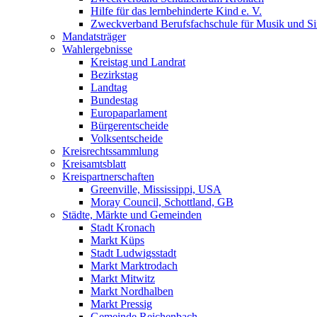
Hilfe für das lernbehinderte Kind e. V.
Zweckverband Berufsfachschule für Musik und S
Mandatsträger
Wahlergebnisse
Kreistag und Landrat
Bezirkstag
Landtag
Bundestag
Europaparlament
Bürgerentscheide
Volksentscheide
Kreisrechtssammlung
Kreisamtsblatt
Kreispartnerschaften
Greenville, Mississippi, USA
Moray Council, Schottland, GB
Städte, Märkte und Gemeinden
Stadt Kronach
Markt Küps
Stadt Ludwigsstadt
Markt Marktrodach
Markt Mitwitz
Markt Nordhalben
Markt Pressig
Gemeinde Reichenbach