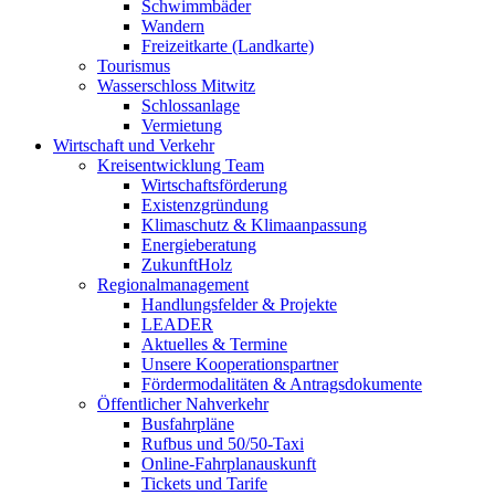
Schwimmbäder
Wandern
Freizeitkarte (Landkarte)
Tourismus
Wasserschloss Mitwitz
Schlossanlage
Vermietung
Wirtschaft und Verkehr
Kreisentwicklung Team
Wirtschaftsförderung
Existenzgründung
Klimaschutz & Klimaanpassung
Energieberatung
ZukunftHolz
Regionalmanagement
Handlungsfelder & Projekte
LEADER
Aktuelles & Termine
Unsere Kooperationspartner
Fördermodalitäten & Antragsdokumente
Öffentlicher Nahverkehr
Busfahrpläne
Rufbus und 50/50-Taxi
Online-Fahrplanauskunft
Tickets und Tarife