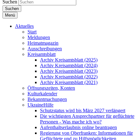
Suchen
Suchen
Menü
Aktuelles
Start
Meldungen
Heimatmagazin
Ausschreibungen
Kreisamtsblatt
Archiv Kreisamtsblatt (2025)
Archiv Kreisamtsblatt (2024)
Archiv Kreisamtsblatt (2023)
Archiv Kreisamtsblatt (2022)
Archiv Kreisamtsblatt (2021)
Öffnungszeiten, Konten
Kulturkalender
Bekanntmachungen
UkraineHilfe
Schutzstatus wird bis März 2027 verlängert
Die wichtigsten Ansprechpartner für geflüchtete
Personen - Was mache ich wo?
Aufenthaltserlaubnis online beantragen
Regierung von Oberfranken: Informationen für
Geflüchtete und zu Hilfsmöglichkeiten