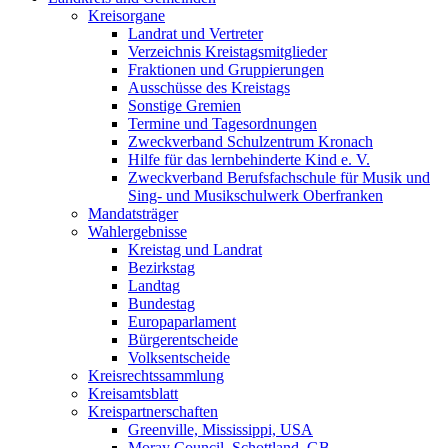
Kreisorgane
Landrat und Vertreter
Verzeichnis Kreistagsmitglieder
Fraktionen und Gruppierungen
Ausschüsse des Kreistags
Sonstige Gremien
Termine und Tagesordnungen
Zweckverband Schulzentrum Kronach
Hilfe für das lernbehinderte Kind e. V.
Zweckverband Berufsfachschule für Musik und
Sing- und Musikschulwerk Oberfranken
Mandatsträger
Wahlergebnisse
Kreistag und Landrat
Bezirkstag
Landtag
Bundestag
Europaparlament
Bürgerentscheide
Volksentscheide
Kreisrechtssammlung
Kreisamtsblatt
Kreispartnerschaften
Greenville, Mississippi, USA
Moray Council, Schottland, GB