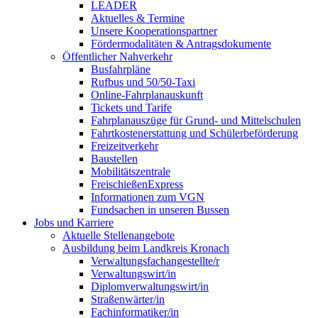
LEADER
Aktuelles & Termine
Unsere Kooperationspartner
Fördermodalitäten & Antragsdokumente
Öffentlicher Nahverkehr
Busfahrpläne
Rufbus und 50/50-Taxi
Online-Fahrplanauskunft
Tickets und Tarife
Fahrplanauszüge für Grund- und Mittelschulen
Fahrtkostenerstattung und Schülerbeförderung
Freizeitverkehr
Baustellen
Mobilitätszentrale
FreischießenExpress
Informationen zum VGN
Fundsachen in unseren Bussen
Jobs und Karriere
Aktuelle Stellenangebote
Ausbildung beim Landkreis Kronach
Verwaltungsfachangestellte/r
Verwaltungswirt/in
Diplomverwaltungswirt/in
Straßenwärter/in
Fachinformatiker/in