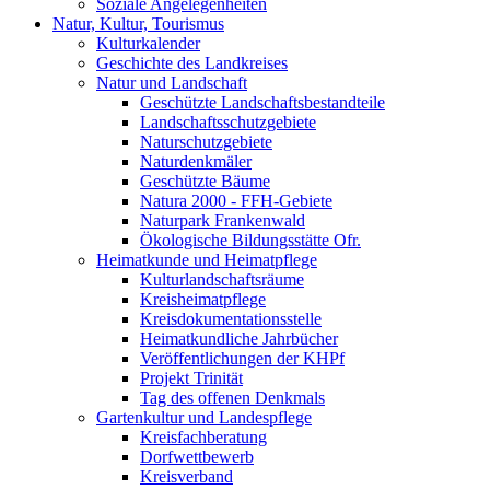
Soziale Angelegenheiten
Natur, Kultur, Tourismus
Kulturkalender
Geschichte des Landkreises
Natur und Landschaft
Geschützte Landschaftsbestandteile
Landschaftsschutzgebiete
Naturschutzgebiete
Naturdenkmäler
Geschützte Bäume
Natura 2000 - FFH-Gebiete
Naturpark Frankenwald
Ökologische Bildungsstätte Ofr.
Heimatkunde und Heimatpflege
Kulturlandschaftsräume
Kreisheimatpflege
Kreisdokumentationsstelle
Heimatkundliche Jahrbücher
Veröffentlichungen der KHPf
Projekt Trinität
Tag des offenen Denkmals
Gartenkultur und Landespflege
Kreisfachberatung
Dorfwettbewerb
Kreisverband