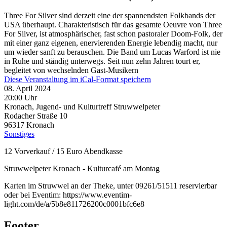
Three For Silver sind derzeit eine der spannendsten Folkbands der
USA überhaupt. Charakteristisch für das gesamte Oeuvre von Three
For Silver, ist atmosphärischer, fast schon pastoraler Doom-Folk, der
mit einer ganz eigenen, enervierenden Energie lebendig macht, nur
um wieder sanft zu berauschen. Die Band um Lucas Warford ist nie
in Ruhe und ständig unterwegs. Seit nun zehn Jahren tourt er,
begleitet von wechselnden Gast-Musikern
Diese Veranstaltung im iCal-Format speichern
08. April 2024
20:00 Uhr
Kronach, Jugend- und Kulturtreff Struwwelpeter
Rodacher Straße 10
96317
Kronach
Sonstiges
12 Vorverkauf / 15 Euro Abendkasse
Struwwelpeter Kronach - Kulturcafé am Montag
Karten im Struwwel an der Theke, unter 09261/51511 reservierbar
oder bei Eventim: https://www.eventim-
light.com/de/a/5b8e811726200c0001bfc6e8
Footer