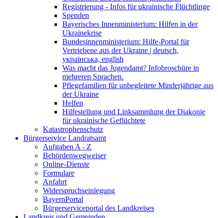
Registrierung - Infos für ukrainische Flüchtlinge
Spenden
Bayerisches Innenministerium: Hilfen in der
Ukrainekrise
Bundesinnenministerium: Hilfe-Portal für
Vertriebene aus der Ukraine | deutsch,
українська, english
Was macht das Jugendamt? Infobroschüre in
mehreren Sprachen.
Pflegefamilien für unbegleitete Minderjährige aus
der Ukraine
Helfen
Hilfestellung und Linksammlung der Diakonie
für ukrainische Geflüchtete
Katastrophenschutz
Bürgerservice Landratsamt
Aufgaben A - Z
Behördenwegweiser
Online-Dienste
Formulare
Anfahrt
Widerspruchseinlegung
BayernPortal
Bürgerserviceportal des Landkreises
Landkreis und Gemeinden