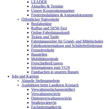
LEADER
Aktuelles & Termine
Unsere Kooperationspartner
Fördermodalitäten & Antragsdokumente
Öffentlicher Nahverkehr
Busfahrpläne
Rufbus und 50/50-Taxi
Online-Fahrplanauskunft
Tickets und Tarife
Fahrplanauszüge für Grund- und Mittelschulen
Fahrtkostenerstattung und Schülerbeförderung
Freizeitverkehr
Baustellen
Mobilitätszentrale
FreischießenExpress
Informationen zum VGN
Fundsachen in unseren Bussen
Jobs und Karriere
Aktuelle Stellenangebote
Ausbildung beim Landkreis Kronach
Verwaltungsfachangestellte/r
Verwaltungswirt/in
Diplomverwaltungswirt/in
Straßenwärter/in
Fachinformatiker/in