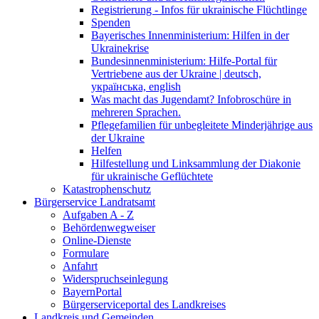
Registrierung - Infos für ukrainische Flüchtlinge
Spenden
Bayerisches Innenministerium: Hilfen in der
Ukrainekrise
Bundesinnenministerium: Hilfe-Portal für
Vertriebene aus der Ukraine | deutsch,
українська, english
Was macht das Jugendamt? Infobroschüre in
mehreren Sprachen.
Pflegefamilien für unbegleitete Minderjährige aus
der Ukraine
Helfen
Hilfestellung und Linksammlung der Diakonie
für ukrainische Geflüchtete
Katastrophenschutz
Bürgerservice Landratsamt
Aufgaben A - Z
Behördenwegweiser
Online-Dienste
Formulare
Anfahrt
Widerspruchseinlegung
BayernPortal
Bürgerserviceportal des Landkreises
Landkreis und Gemeinden