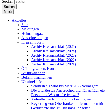
Suchen
Suchen
Menü
Aktuelles
Start
Meldungen
Heimatmagazin
Ausschreibungen
Kreisamtsblatt
Archiv Kreisamtsblatt (2025)
Archiv Kreisamtsblatt (2024)
Archiv Kreisamtsblatt (2023)
Archiv Kreisamtsblatt (2022)
Archiv Kreisamtsblatt (2021)
Öffnungszeiten, Konten
Kulturkalender
Bekanntmachungen
UkraineHilfe
Schutzstatus wird bis März 2027 verlängert
Die wichtigsten Ansprechpartner für geflüchtete
Personen - Was mache ich wo?
Aufenthaltserlaubnis online beantragen
Regierung von Oberfranken: Informationen für
Geflüchtete und zu Hilfsmöglichkeiten