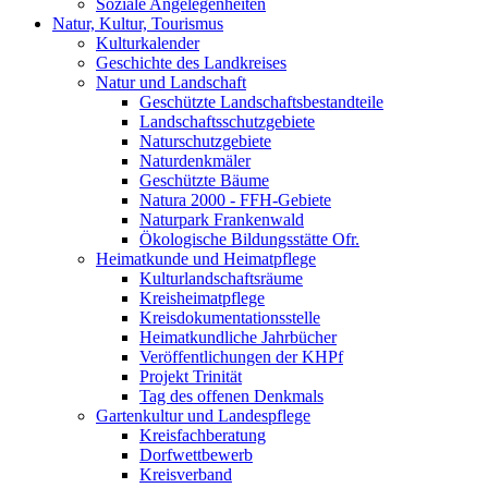
Soziale Angelegenheiten
Natur, Kultur, Tourismus
Kulturkalender
Geschichte des Landkreises
Natur und Landschaft
Geschützte Landschaftsbestandteile
Landschaftsschutzgebiete
Naturschutzgebiete
Naturdenkmäler
Geschützte Bäume
Natura 2000 - FFH-Gebiete
Naturpark Frankenwald
Ökologische Bildungsstätte Ofr.
Heimatkunde und Heimatpflege
Kulturlandschaftsräume
Kreisheimatpflege
Kreisdokumentationsstelle
Heimatkundliche Jahrbücher
Veröffentlichungen der KHPf
Projekt Trinität
Tag des offenen Denkmals
Gartenkultur und Landespflege
Kreisfachberatung
Dorfwettbewerb
Kreisverband