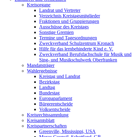
Kreisorgane
Landrat und Vertreter
Verzeichnis Kreistagsmitglieder
Fraktionen und Gruppierungen
Ausschüsse des Kreistags
Sonstige Gremien
Termine und Tagesordnungen
Zweckverband Schulzentrum Kronach
Hilfe für das lernbehinderte Kind e. V.
Zweckverband Berufsfachschule für Musik und
Sing- und Musikschulwerk Oberfranken
Mandatsträger
Wahlergebnisse
Kreistag und Landrat
Bezirkstag
Landtag
Bundestag
Europaparlament
Bürgerentscheide
Volksentscheide
Kreisrechtssammlung
Kreisamtsblatt
Kreispartnerschaften
Greenville, Mississippi, USA
Moray Council, Schottland, GB