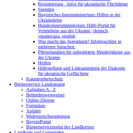
Registrierung - Infos für ukrainische Flüchtlinge
Spenden
Bayerisches Innenministerium: Hilfen in der
Ukrainekrise
Bundesinnenministerium: Hilfe-Portal für
Vertriebene aus der Ukraine | deutsch,
українська, english
Was macht das Jugendamt? Infobroschüre in
mehreren Sprachen.
Pflegefamilien für unbegleitete Minderjährige aus
der Ukraine
Helfen
Hilfestellung und Linksammlung der Diakonie
für ukrainische Geflüchtete
Katastrophenschutz
Bürgerservice Landratsamt
Aufgaben A - Z
Behördenwegweiser
Online-Dienste
Formulare
Anfahrt
Widerspruchseinlegung
BayernPortal
Bürgerserviceportal des Landkreises
Landkreis und Gemeinden