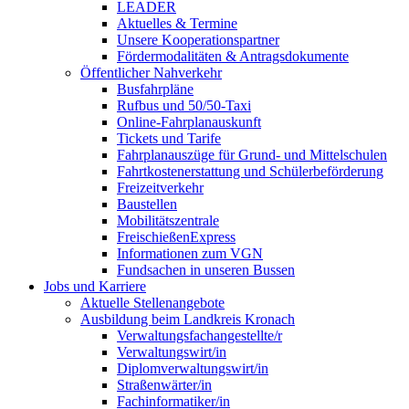
LEADER
Aktuelles & Termine
Unsere Kooperationspartner
Fördermodalitäten & Antragsdokumente
Öffentlicher Nahverkehr
Busfahrpläne
Rufbus und 50/50-Taxi
Online-Fahrplanauskunft
Tickets und Tarife
Fahrplanauszüge für Grund- und Mittelschulen
Fahrtkostenerstattung und Schülerbeförderung
Freizeitverkehr
Baustellen
Mobilitätszentrale
FreischießenExpress
Informationen zum VGN
Fundsachen in unseren Bussen
Jobs und Karriere
Aktuelle Stellenangebote
Ausbildung beim Landkreis Kronach
Verwaltungsfachangestellte/r
Verwaltungswirt/in
Diplomverwaltungswirt/in
Straßenwärter/in
Fachinformatiker/in