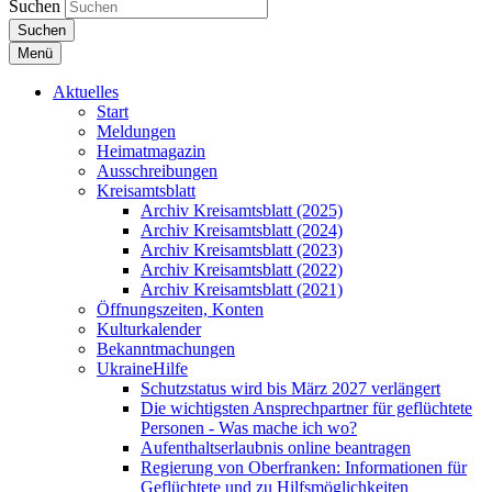
Suchen
Suchen
Menü
Aktuelles
Start
Meldungen
Heimatmagazin
Ausschreibungen
Kreisamtsblatt
Archiv Kreisamtsblatt (2025)
Archiv Kreisamtsblatt (2024)
Archiv Kreisamtsblatt (2023)
Archiv Kreisamtsblatt (2022)
Archiv Kreisamtsblatt (2021)
Öffnungszeiten, Konten
Kulturkalender
Bekanntmachungen
UkraineHilfe
Schutzstatus wird bis März 2027 verlängert
Die wichtigsten Ansprechpartner für geflüchtete
Personen - Was mache ich wo?
Aufenthaltserlaubnis online beantragen
Regierung von Oberfranken: Informationen für
Geflüchtete und zu Hilfsmöglichkeiten