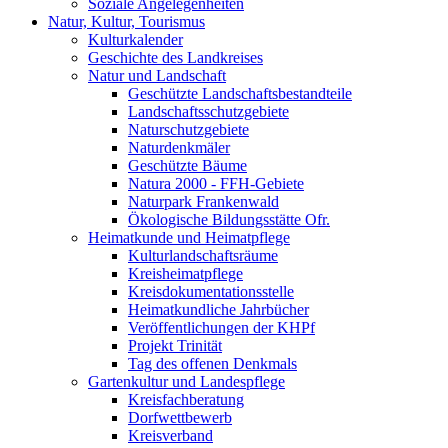
Soziale Angelegenheiten
Natur, Kultur, Tourismus
Kulturkalender
Geschichte des Landkreises
Natur und Landschaft
Geschützte Landschaftsbestandteile
Landschaftsschutzgebiete
Naturschutzgebiete
Naturdenkmäler
Geschützte Bäume
Natura 2000 - FFH-Gebiete
Naturpark Frankenwald
Ökologische Bildungsstätte Ofr.
Heimatkunde und Heimatpflege
Kulturlandschaftsräume
Kreisheimatpflege
Kreisdokumentationsstelle
Heimatkundliche Jahrbücher
Veröffentlichungen der KHPf
Projekt Trinität
Tag des offenen Denkmals
Gartenkultur und Landespflege
Kreisfachberatung
Dorfwettbewerb
Kreisverband