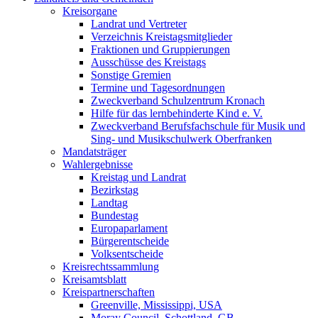
Kreisorgane
Landrat und Vertreter
Verzeichnis Kreistagsmitglieder
Fraktionen und Gruppierungen
Ausschüsse des Kreistags
Sonstige Gremien
Termine und Tagesordnungen
Zweckverband Schulzentrum Kronach
Hilfe für das lernbehinderte Kind e. V.
Zweckverband Berufsfachschule für Musik und
Sing- und Musikschulwerk Oberfranken
Mandatsträger
Wahlergebnisse
Kreistag und Landrat
Bezirkstag
Landtag
Bundestag
Europaparlament
Bürgerentscheide
Volksentscheide
Kreisrechtssammlung
Kreisamtsblatt
Kreispartnerschaften
Greenville, Mississippi, USA
Moray Council, Schottland, GB