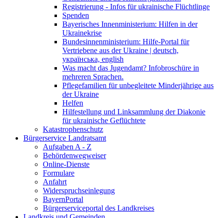
Registrierung - Infos für ukrainische Flüchtlinge
Spenden
Bayerisches Innenministerium: Hilfen in der
Ukrainekrise
Bundesinnenministerium: Hilfe-Portal für
Vertriebene aus der Ukraine | deutsch,
українська, english
Was macht das Jugendamt? Infobroschüre in
mehreren Sprachen.
Pflegefamilien für unbegleitete Minderjährige aus
der Ukraine
Helfen
Hilfestellung und Linksammlung der Diakonie
für ukrainische Geflüchtete
Katastrophenschutz
Bürgerservice Landratsamt
Aufgaben A - Z
Behördenwegweiser
Online-Dienste
Formulare
Anfahrt
Widerspruchseinlegung
BayernPortal
Bürgerserviceportal des Landkreises
Landkreis und Gemeinden