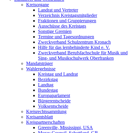
Kreisorgane
Landrat und Vertreter
Verzeichnis Kreistagsmitglieder
Fraktionen und Gruppierungen
Ausschüsse des Kreistags
Sonstige Gremien
Termine und Tagesordnungen
Zweckverband Schulzentrum Kronach
Hilfe für das lernbehinderte Kind e. V.
Zweckverband Berufsfachschule für Musik und
Sing- und Musikschulwerk Oberfranken
Mandatsträger
Wahlergebnisse
Kreistag und Landrat
Bezirkstag
Landtag
Bundestag
Europaparlament
Bürgerentscheide
Volksentscheide
Kreisrechtssammlung
Kreisamtsblatt
Kreispartnerschaften
Greenville, Mississippi, USA
Moray Council, Schottland, GB