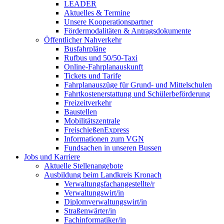
LEADER
Aktuelles & Termine
Unsere Kooperationspartner
Fördermodalitäten & Antragsdokumente
Öffentlicher Nahverkehr
Busfahrpläne
Rufbus und 50/50-Taxi
Online-Fahrplanauskunft
Tickets und Tarife
Fahrplanauszüge für Grund- und Mittelschulen
Fahrtkostenerstattung und Schülerbeförderung
Freizeitverkehr
Baustellen
Mobilitätszentrale
FreischießenExpress
Informationen zum VGN
Fundsachen in unseren Bussen
Jobs und Karriere
Aktuelle Stellenangebote
Ausbildung beim Landkreis Kronach
Verwaltungsfachangestellte/r
Verwaltungswirt/in
Diplomverwaltungswirt/in
Straßenwärter/in
Fachinformatiker/in