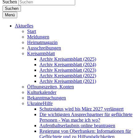
Suchen
Suchen
Menü
Aktuelles
Start
Meldungen
Heimatmagazin
Ausschreibungen
Kreisamtsblatt
Archiv Kreisamtsblatt (2025)
Archiv Kreisamtsblatt (2024)
Archiv Kreisamtsblatt (2023)
Archiv Kreisamtsblatt (2022)
Archiv Kreisamtsblatt (2021)
Öffnungszeiten, Konten
Kulturkalender
Bekanntmachungen
UkraineHilfe
Schutzstatus wird bis März 2027 verlängert
Die wichtigsten Ansprechpartner für geflüchtete
Personen - Was mache ich wo?
Aufenthaltserlaubnis online beantragen
Regierung von Oberfranken: Informationen für
Geflüchtete und zu Hilfsmöglichkeiten