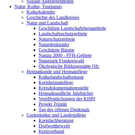
Soziale Angelegenheiten
Natur, Kultur, Tourismus
Kulturkalender
Geschichte des Landkreises
Natur und Landschaft
Geschützte Landschaftsbestandteile
Landschaftsschutzgebiete
Naturschutzgebiete
Naturdenkmäler
Geschützte Bäume
Natura 2000 - FFH-Gebiete
Naturpark Frankenwald
Ökologische Bildungsstätte Ofr.
Heimatkunde und Heimatpflege
Kulturlandschaftsräume
Kreisheimatpflege
Kreisdokumentationsstelle
Heimatkundliche Jahrbücher
Veröffentlichungen der KHPf
Projekt Trinität
Tag des offenen Denkmals
Gartenkultur und Landespflege
Kreisfachberatung
Dorfwettbewerb
Kreisverband