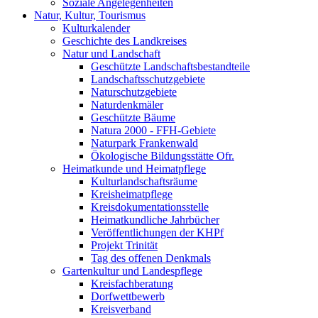
Soziale Angelegenheiten
Natur, Kultur, Tourismus
Kulturkalender
Geschichte des Landkreises
Natur und Landschaft
Geschützte Landschaftsbestandteile
Landschaftsschutzgebiete
Naturschutzgebiete
Naturdenkmäler
Geschützte Bäume
Natura 2000 - FFH-Gebiete
Naturpark Frankenwald
Ökologische Bildungsstätte Ofr.
Heimatkunde und Heimatpflege
Kulturlandschaftsräume
Kreisheimatpflege
Kreisdokumentationsstelle
Heimatkundliche Jahrbücher
Veröffentlichungen der KHPf
Projekt Trinität
Tag des offenen Denkmals
Gartenkultur und Landespflege
Kreisfachberatung
Dorfwettbewerb
Kreisverband