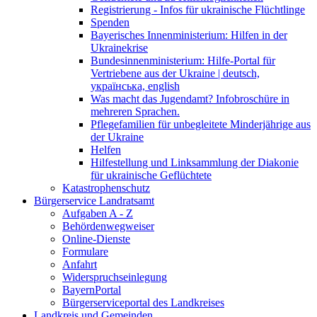
Registrierung - Infos für ukrainische Flüchtlinge
Spenden
Bayerisches Innenministerium: Hilfen in der
Ukrainekrise
Bundesinnenministerium: Hilfe-Portal für
Vertriebene aus der Ukraine | deutsch,
українська, english
Was macht das Jugendamt? Infobroschüre in
mehreren Sprachen.
Pflegefamilien für unbegleitete Minderjährige aus
der Ukraine
Helfen
Hilfestellung und Linksammlung der Diakonie
für ukrainische Geflüchtete
Katastrophenschutz
Bürgerservice Landratsamt
Aufgaben A - Z
Behördenwegweiser
Online-Dienste
Formulare
Anfahrt
Widerspruchseinlegung
BayernPortal
Bürgerserviceportal des Landkreises
Landkreis und Gemeinden