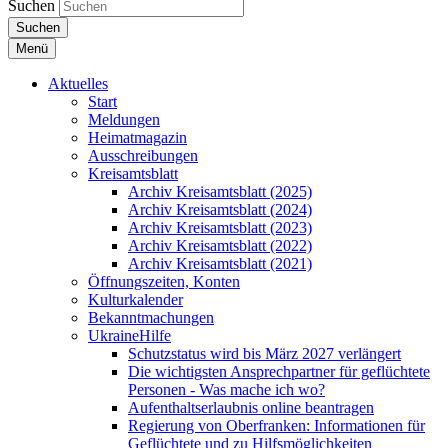
Suchen
Suchen
Menü
Aktuelles
Start
Meldungen
Heimatmagazin
Ausschreibungen
Kreisamtsblatt
Archiv Kreisamtsblatt (2025)
Archiv Kreisamtsblatt (2024)
Archiv Kreisamtsblatt (2023)
Archiv Kreisamtsblatt (2022)
Archiv Kreisamtsblatt (2021)
Öffnungszeiten, Konten
Kulturkalender
Bekanntmachungen
UkraineHilfe
Schutzstatus wird bis März 2027 verlängert
Die wichtigsten Ansprechpartner für geflüchtete
Personen - Was mache ich wo?
Aufenthaltserlaubnis online beantragen
Regierung von Oberfranken: Informationen für
Geflüchtete und zu Hilfsmöglichkeiten