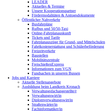
LEADER
Aktuelles & Termine
Unsere Kooperationspartner
Fördermodalitäten & Antragsdokumente
Öffentlicher Nahverkehr
Busfahrpläne
Rufbus und 50/50-Taxi
Online-Fahrplanauskunft
Tickets und Tarife
Fahrplanauszüge für Grund- und Mittelschulen
Fahrtkostenerstattung und Schülerbeförderung
Freizeitverkehr
Baustellen
Mobilitätszentrale
FreischießenExpress
Informationen zum VGN
Fundsachen in unseren Bussen
Jobs und Karriere
Aktuelle Stellenangebote
Ausbildung beim Landkreis Kronach
Verwaltungsfachangestellte/r
Verwaltungswirt/in
Diplomverwaltungswirt/in
Straßenwärter/in
Fachinformatiker/in