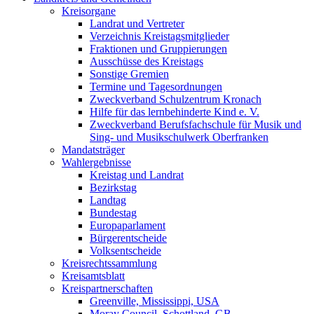
Kreisorgane
Landrat und Vertreter
Verzeichnis Kreistagsmitglieder
Fraktionen und Gruppierungen
Ausschüsse des Kreistags
Sonstige Gremien
Termine und Tagesordnungen
Zweckverband Schulzentrum Kronach
Hilfe für das lernbehinderte Kind e. V.
Zweckverband Berufsfachschule für Musik und
Sing- und Musikschulwerk Oberfranken
Mandatsträger
Wahlergebnisse
Kreistag und Landrat
Bezirkstag
Landtag
Bundestag
Europaparlament
Bürgerentscheide
Volksentscheide
Kreisrechtssammlung
Kreisamtsblatt
Kreispartnerschaften
Greenville, Mississippi, USA
Moray Council, Schottland, GB