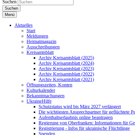
Suchen
Suchen
Menü
Aktuelles
Start
Meldungen
Heimatmagazin
Ausschreibungen
Kreisamtsblatt
Archiv Kreisamtsblatt (2025)
Archiv Kreisamtsblatt (2024)
Archiv Kreisamtsblatt (2023)
Archiv Kreisamtsblatt (2022)
Archiv Kreisamtsblatt (2021)
Öffnungszeiten, Konten
Kulturkalender
Bekanntmachungen
UkraineHilfe
Schutzstatus wird bis März 2027 verlängert
Die wichtigsten Ansprechpartner für geflüchtete 
Aufenthaltserlaubnis online beantragen
Regierung von Oberfranken: Informationen für Gef
Registrierung - Infos für ukrainische Flüchtlinge
Spenden