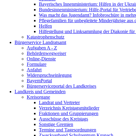
Bayerisches Innenministerium: Hilfen in der Ukrai
Bundesinnenministerium: Hilfe-Portal für Vertrieb
Was macht das Jugendamt? Infobroschüre in mehr
Pflegefamilien für unbegleitete Minderjährige aus 
Helfen
Hilfestellung und Linksammlung der Diakonie für 
Katastrophenschutz
Bürgerservice Landratsamt
Aufgaben A - Z
Behördenwegweiser
Online-Dienste
Formulare
Anfahrt
Widerspruchseinlegung
BayernPortal
Bürgerserviceportal des Landkreises
Landkreis und Gemeinden
Kreisorgane
Landrat und Vertreter
Verzeichnis Kreistagsmitglieder
Fraktionen und Gruppierungen
Ausschüsse des Kreistags
Sonstige Gremien
Termine und Tagesordnungen
Zweckverband Schulzentrum Kronach