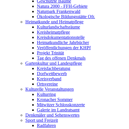
Geschützte Bäume
Natura 2000 - FFH-Gebiete
Naturpark Frankenwald
Ökologische Bildungsstätte Ofr.
Heimatkunde und Heimatpflege
Kulturlandschaftsräume
Kreisheimatpflege
Kreisdokumentationsstelle
Heimatkundliche Jahrbücher
Veröffentlichungen der KHPf
Projekt Trinität
Tag des offenen Denkmals
Gartenkultur und Landespflege
Kreisfachberatung
Dorfwettbewerb
Kreisverband
Ortsvereine
Kulturelle Veranstaltungen
Kulturring
Kronacher Sommer
Mitwitzer Schlosskonzerte
Galerie im Landratsamt
Denkmäler und Sehenswertes
Sport und Freizeit
Radfahren