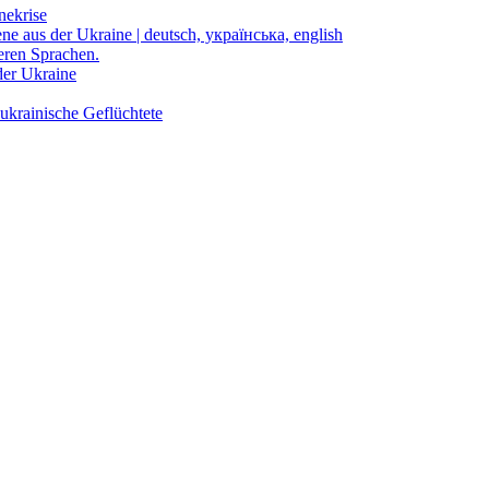
nekrise
ene aus der Ukraine | deutsch, українська, english
eren Sprachen.
der Ukraine
ukrainische Geflüchtete