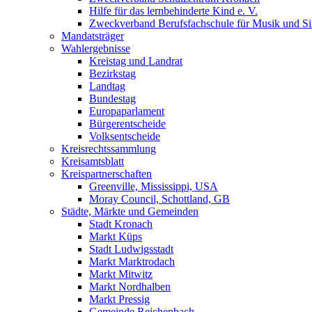
Hilfe für das lernbehinderte Kind e. V.
Zweckverband Berufsfachschule für Musik und S
Mandatsträger
Wahlergebnisse
Kreistag und Landrat
Bezirkstag
Landtag
Bundestag
Europaparlament
Bürgerentscheide
Volksentscheide
Kreisrechtssammlung
Kreisamtsblatt
Kreispartnerschaften
Greenville, Mississippi, USA
Moray Council, Schottland, GB
Städte, Märkte und Gemeinden
Stadt Kronach
Markt Küps
Stadt Ludwigsstadt
Markt Marktrodach
Markt Mitwitz
Markt Nordhalben
Markt Pressig
Gemeinde Reichenbach