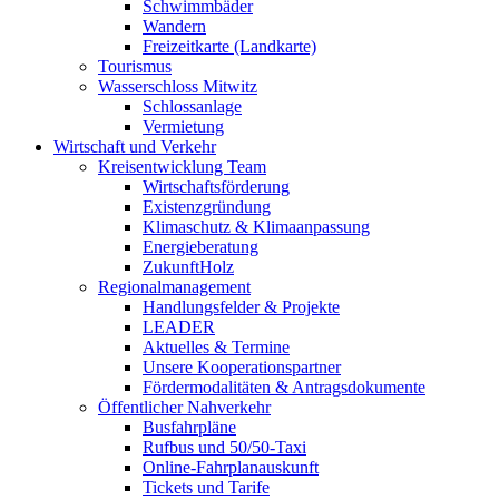
Schwimmbäder
Wandern
Freizeitkarte (Landkarte)
Tourismus
Wasserschloss Mitwitz
Schlossanlage
Vermietung
Wirtschaft und Verkehr
Kreisentwicklung Team
Wirtschaftsförderung
Existenzgründung
Klimaschutz & Klimaanpassung
Energieberatung
ZukunftHolz
Regionalmanagement
Handlungsfelder & Projekte
LEADER
Aktuelles & Termine
Unsere Kooperationspartner
Fördermodalitäten & Antragsdokumente
Öffentlicher Nahverkehr
Busfahrpläne
Rufbus und 50/50-Taxi
Online-Fahrplanauskunft
Tickets und Tarife