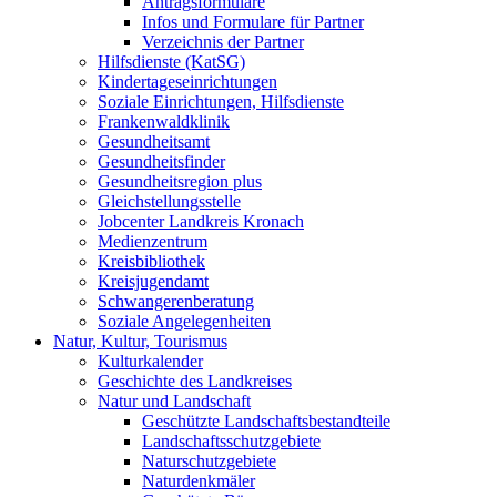
Antragsformulare
Infos und Formulare für Partner
Verzeichnis der Partner
Hilfsdienste (KatSG)
Kindertageseinrichtungen
Soziale Einrichtungen, Hilfsdienste
Frankenwaldklinik
Gesundheitsamt
Gesundheitsfinder
Gesundheitsregion plus
Gleichstellungsstelle
Jobcenter Landkreis Kronach
Medienzentrum
Kreisbibliothek
Kreisjugendamt
Schwangerenberatung
Soziale Angelegenheiten
Natur, Kultur, Tourismus
Kulturkalender
Geschichte des Landkreises
Natur und Landschaft
Geschützte Landschaftsbestandteile
Landschaftsschutzgebiete
Naturschutzgebiete
Naturdenkmäler