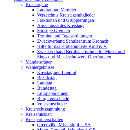
Kreisorgane
Landrat und Vertreter
Verzeichnis Kreistagsmitglieder
Fraktionen und Gruppierungen
Ausschüsse des Kreistags
Sonstige Gremien
Termine und Tagesordnungen
Zweckverband Schulzentrum Kronach
Hilfe für das lernbehinderte Kind e. V.
Zweckverband Berufsfachschule für Musik und
Sing- und Musikschulwerk Oberfranken
Mandatsträger
Wahlergebnisse
Kreistag und Landrat
Bezirkstag
Landtag
Bundestag
Europaparlament
Bürgerentscheide
Volksentscheide
Kreisrechtssammlung
Kreisamtsblatt
Kreispartnerschaften
Greenville, Mississippi, USA
Moray Council, Schottland, GB