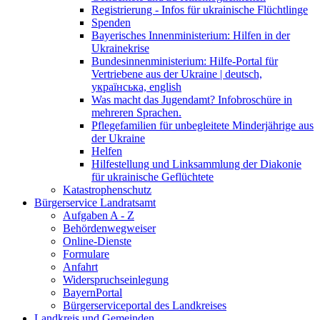
Registrierung - Infos für ukrainische Flüchtlinge
Spenden
Bayerisches Innenministerium: Hilfen in der
Ukrainekrise
Bundesinnenministerium: Hilfe-Portal für
Vertriebene aus der Ukraine | deutsch,
українська, english
Was macht das Jugendamt? Infobroschüre in
mehreren Sprachen.
Pflegefamilien für unbegleitete Minderjährige aus
der Ukraine
Helfen
Hilfestellung und Linksammlung der Diakonie
für ukrainische Geflüchtete
Katastrophenschutz
Bürgerservice Landratsamt
Aufgaben A - Z
Behördenwegweiser
Online-Dienste
Formulare
Anfahrt
Widerspruchseinlegung
BayernPortal
Bürgerserviceportal des Landkreises
Landkreis und Gemeinden