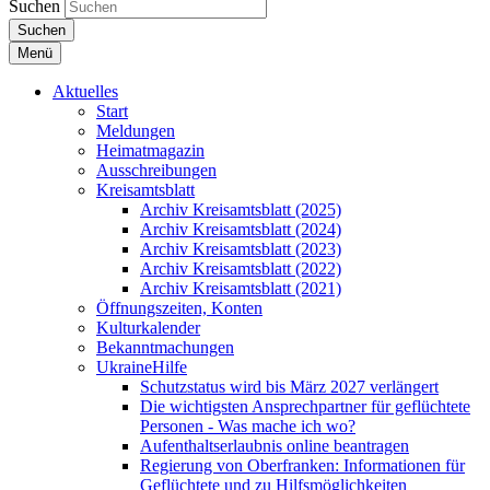
Suchen
Suchen
Menü
Aktuelles
Start
Meldungen
Heimatmagazin
Ausschreibungen
Kreisamtsblatt
Archiv Kreisamtsblatt (2025)
Archiv Kreisamtsblatt (2024)
Archiv Kreisamtsblatt (2023)
Archiv Kreisamtsblatt (2022)
Archiv Kreisamtsblatt (2021)
Öffnungszeiten, Konten
Kulturkalender
Bekanntmachungen
UkraineHilfe
Schutzstatus wird bis März 2027 verlängert
Die wichtigsten Ansprechpartner für geflüchtete
Personen - Was mache ich wo?
Aufenthaltserlaubnis online beantragen
Regierung von Oberfranken: Informationen für
Geflüchtete und zu Hilfsmöglichkeiten