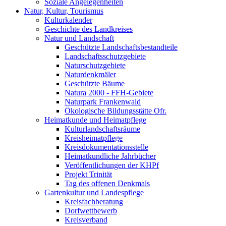
Soziale Angelegenheiten
Natur, Kultur, Tourismus
Kulturkalender
Geschichte des Landkreises
Natur und Landschaft
Geschützte Landschaftsbestandteile
Landschaftsschutzgebiete
Naturschutzgebiete
Naturdenkmäler
Geschützte Bäume
Natura 2000 - FFH-Gebiete
Naturpark Frankenwald
Ökologische Bildungsstätte Ofr.
Heimatkunde und Heimatpflege
Kulturlandschaftsräume
Kreisheimatpflege
Kreisdokumentationsstelle
Heimatkundliche Jahrbücher
Veröffentlichungen der KHPf
Projekt Trinität
Tag des offenen Denkmals
Gartenkultur und Landespflege
Kreisfachberatung
Dorfwettbewerb
Kreisverband