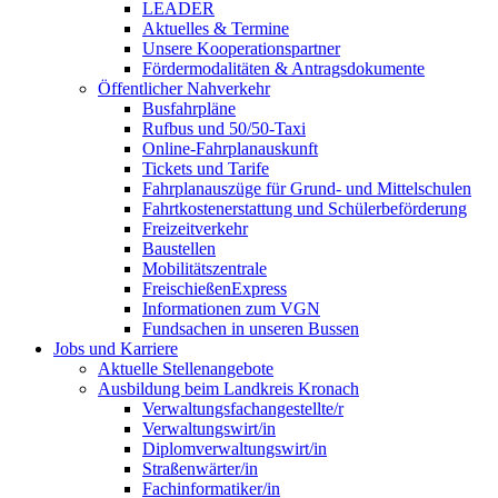
LEADER
Aktuelles & Termine
Unsere Kooperationspartner
Fördermodalitäten & Antragsdokumente
Öffentlicher Nahverkehr
Busfahrpläne
Rufbus und 50/50-Taxi
Online-Fahrplanauskunft
Tickets und Tarife
Fahrplanauszüge für Grund- und Mittelschulen
Fahrtkostenerstattung und Schülerbeförderung
Freizeitverkehr
Baustellen
Mobilitätszentrale
FreischießenExpress
Informationen zum VGN
Fundsachen in unseren Bussen
Jobs und Karriere
Aktuelle Stellenangebote
Ausbildung beim Landkreis Kronach
Verwaltungsfachangestellte/r
Verwaltungswirt/in
Diplomverwaltungswirt/in
Straßenwärter/in
Fachinformatiker/in