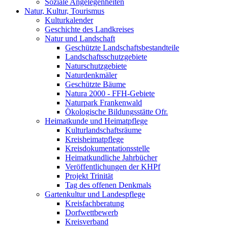
Soziale Angelegenheiten
Natur, Kultur, Tourismus
Kulturkalender
Geschichte des Landkreises
Natur und Landschaft
Geschützte Landschaftsbestandteile
Landschaftsschutzgebiete
Naturschutzgebiete
Naturdenkmäler
Geschützte Bäume
Natura 2000 - FFH-Gebiete
Naturpark Frankenwald
Ökologische Bildungsstätte Ofr.
Heimatkunde und Heimatpflege
Kulturlandschaftsräume
Kreisheimatpflege
Kreisdokumentationsstelle
Heimatkundliche Jahrbücher
Veröffentlichungen der KHPf
Projekt Trinität
Tag des offenen Denkmals
Gartenkultur und Landespflege
Kreisfachberatung
Dorfwettbewerb
Kreisverband