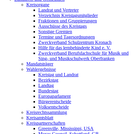
Kreisorgane
Landrat und Vertreter
Verzeichnis Kreistagsmitglieder
Fraktionen und Gruppierungen
Ausschüsse des Kreistags
Sonstige Gremien
Termine und Tagesordnungen
Zweckverband Schulzentrum Kronach
Hilfe für das lernbehinderte Kind e. V.
Zweckverband Berufsfachschule für Musik und
Sing- und Musikschulwerk Oberfranken
Mandatsträger
Wahlergebnisse
Kreistag und Landrat
Bezirkstag
Landtag
Bundestag
Europaparlament
Bürgerentscheide
Volksentscheide
Kreisrechtssammlung
Kreisamtsblatt
Kreispartnerschaften
Greenville, Mississippi, USA
Moray Council, Schottland, GB