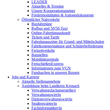
LEADER
Aktuelles & Termine
Unsere Kooperationspartner
Fördermodalitäten & Antragsdokumente
Öffentlicher Nahverkehr
Busfahrpläne
Rufbus und 50/50-Taxi
Online-Fahrplanauskunft
Tickets und Tarife
Fahrplanauszüge für Grund- und Mittelschulen
Fahrtkostenerstattung und Schülerbeförderung
Freizeitverkehr
Baustellen
Mobilitätszentrale
FreischießenExpress
Informationen zum VGN
Fundsachen in unseren Bussen
Jobs und Karriere
Aktuelle Stellenangebote
Ausbildung beim Landkreis Kronach
Verwaltungsfachangestellte/r
Verwaltungswirt/in
Diplomverwaltungswirt/in
Straßenwärter/in
Fachinformatiker/in