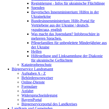
Registrierung - Infos für ukrainische Flüchtlinge
Spenden
Bayerisches Innenministerium: Hilfen in der
Ukrainekrise
Bundesinnenministerium: Hilfe-Portal für
Vertriebene aus der Ukraine | deutsch,
українська, english
Was macht das Jugendamt? Infobroschüre in
mehreren Sprachen.
Pflegefamilien für unbegleitete Minderjährige aus
der Ukraine
Helfen
Hilfestellung und Linksammlung der Diakonie
für ukrainische Geflüchtete
Katastrophenschutz
Bürgerservice Landratsamt
Aufgaben A - Z
Behördenwegweiser
Online-Dienste
Formulare
Anfahrt
Widerspruchseinlegung
BayernPortal
Bürgerserviceportal des Landkreises
Landkreis und Gemeinden