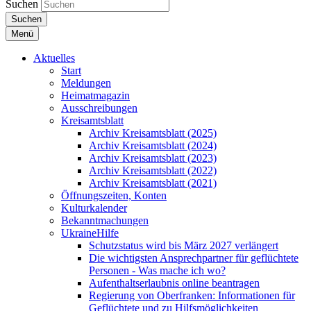
Suchen
Suchen
Menü
Aktuelles
Start
Meldungen
Heimatmagazin
Ausschreibungen
Kreisamtsblatt
Archiv Kreisamtsblatt (2025)
Archiv Kreisamtsblatt (2024)
Archiv Kreisamtsblatt (2023)
Archiv Kreisamtsblatt (2022)
Archiv Kreisamtsblatt (2021)
Öffnungszeiten, Konten
Kulturkalender
Bekanntmachungen
UkraineHilfe
Schutzstatus wird bis März 2027 verlängert
Die wichtigsten Ansprechpartner für geflüchtete
Personen - Was mache ich wo?
Aufenthaltserlaubnis online beantragen
Regierung von Oberfranken: Informationen für
Geflüchtete und zu Hilfsmöglichkeiten