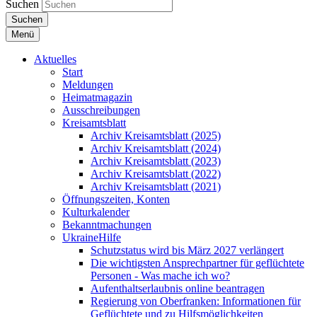
Suchen
Suchen
Menü
Aktuelles
Start
Meldungen
Heimatmagazin
Ausschreibungen
Kreisamtsblatt
Archiv Kreisamtsblatt (2025)
Archiv Kreisamtsblatt (2024)
Archiv Kreisamtsblatt (2023)
Archiv Kreisamtsblatt (2022)
Archiv Kreisamtsblatt (2021)
Öffnungszeiten, Konten
Kulturkalender
Bekanntmachungen
UkraineHilfe
Schutzstatus wird bis März 2027 verlängert
Die wichtigsten Ansprechpartner für geflüchtete
Personen - Was mache ich wo?
Aufenthaltserlaubnis online beantragen
Regierung von Oberfranken: Informationen für
Geflüchtete und zu Hilfsmöglichkeiten