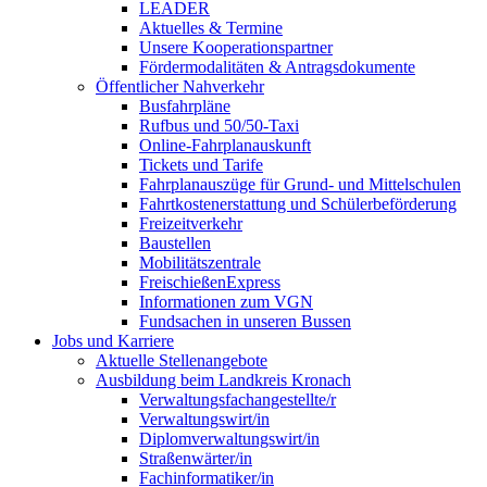
LEADER
Aktuelles & Termine
Unsere Kooperationspartner
Fördermodalitäten & Antragsdokumente
Öffentlicher Nahverkehr
Busfahrpläne
Rufbus und 50/50-Taxi
Online-Fahrplanauskunft
Tickets und Tarife
Fahrplanauszüge für Grund- und Mittelschulen
Fahrtkostenerstattung und Schülerbeförderung
Freizeitverkehr
Baustellen
Mobilitätszentrale
FreischießenExpress
Informationen zum VGN
Fundsachen in unseren Bussen
Jobs und Karriere
Aktuelle Stellenangebote
Ausbildung beim Landkreis Kronach
Verwaltungsfachangestellte/r
Verwaltungswirt/in
Diplomverwaltungswirt/in
Straßenwärter/in
Fachinformatiker/in