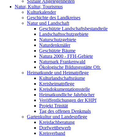
Soziale Angelegenheiten
Natur, Kultur, Tourismus
Kulturkalender
Geschichte des Landkreises
Natur und Landschaft
Geschützte Landschaftsbestandteile
Landschaftsschutzgebiete
Naturschutzgebiete
Naturdenkmäler
Geschützte Bäume
Natura 2000 - FFH-Gebiete
Naturpark Frankenwald
Ökologische Bildungsstätte Ofr.
Heimatkunde und Heimatpflege
Kulturlandschaftsräume
Kreisheimatpflege
Kreisdokumentationsstelle
Heimatkundliche Jahrbücher
Veröffentlichungen der KHPf
Projekt Trinität
Tag des offenen Denkmals
Gartenkultur und Landespflege
Kreisfachberatung
Dorfwettbewerb
Kreisverband