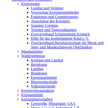
Kreisorgane
Landrat und Vertreter
Verzeichnis Kreistagsmitglieder
Fraktionen und Gruppierungen
Ausschüsse des Kreistags
Sonstige Gremien
Termine und Tagesordnungen
Zweckverband Schulzentrum Kronach
Hilfe für das lernbehinderte Kind e. V.
Zweckverband Berufsfachschule für Musik und
Sing- und Musikschulwerk Oberfranken
Mandatsträger
Wahlergebnisse
Kreistag und Landrat
Bezirkstag
Landtag
Bundestag
Europaparlament
Bürgerentscheide
Volksentscheide
Kreisrechtssammlung
Kreisamtsblatt
Kreispartnerschaften
Greenville, Mississippi, USA
Moray Council, Schottland, GB