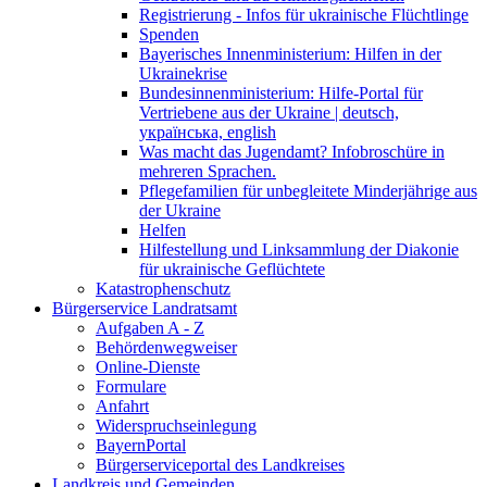
Registrierung - Infos für ukrainische Flüchtlinge
Spenden
Bayerisches Innenministerium: Hilfen in der
Ukrainekrise
Bundesinnenministerium: Hilfe-Portal für
Vertriebene aus der Ukraine | deutsch,
українська, english
Was macht das Jugendamt? Infobroschüre in
mehreren Sprachen.
Pflegefamilien für unbegleitete Minderjährige aus
der Ukraine
Helfen
Hilfestellung und Linksammlung der Diakonie
für ukrainische Geflüchtete
Katastrophenschutz
Bürgerservice Landratsamt
Aufgaben A - Z
Behördenwegweiser
Online-Dienste
Formulare
Anfahrt
Widerspruchseinlegung
BayernPortal
Bürgerserviceportal des Landkreises
Landkreis und Gemeinden