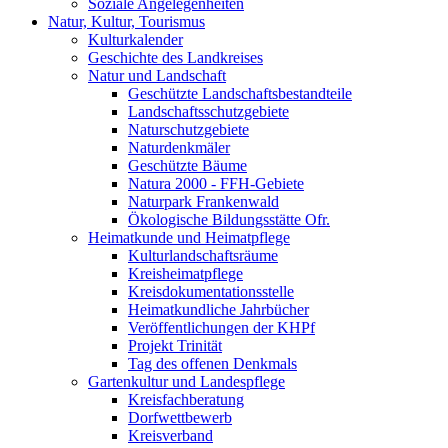
Soziale Angelegenheiten
Natur, Kultur, Tourismus
Kulturkalender
Geschichte des Landkreises
Natur und Landschaft
Geschützte Landschaftsbestandteile
Landschaftsschutzgebiete
Naturschutzgebiete
Naturdenkmäler
Geschützte Bäume
Natura 2000 - FFH-Gebiete
Naturpark Frankenwald
Ökologische Bildungsstätte Ofr.
Heimatkunde und Heimatpflege
Kulturlandschaftsräume
Kreisheimatpflege
Kreisdokumentationsstelle
Heimatkundliche Jahrbücher
Veröffentlichungen der KHPf
Projekt Trinität
Tag des offenen Denkmals
Gartenkultur und Landespflege
Kreisfachberatung
Dorfwettbewerb
Kreisverband