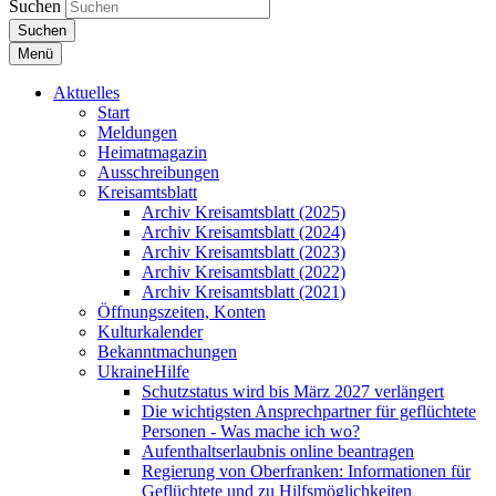
Suchen
Suchen
Menü
Aktuelles
Start
Meldungen
Heimatmagazin
Ausschreibungen
Kreisamtsblatt
Archiv Kreisamtsblatt (2025)
Archiv Kreisamtsblatt (2024)
Archiv Kreisamtsblatt (2023)
Archiv Kreisamtsblatt (2022)
Archiv Kreisamtsblatt (2021)
Öffnungszeiten, Konten
Kulturkalender
Bekanntmachungen
UkraineHilfe
Schutzstatus wird bis März 2027 verlängert
Die wichtigsten Ansprechpartner für geflüchtete
Personen - Was mache ich wo?
Aufenthaltserlaubnis online beantragen
Regierung von Oberfranken: Informationen für
Geflüchtete und zu Hilfsmöglichkeiten