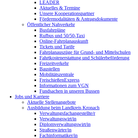
LEADER
Aktuelles & Termine
Unsere Kooperationspartner
Fördermodalitäten & Antragsdokumente
Öffentlicher Nahverkehr
Busfahrpläne
Rufbus und 50/50-Taxi
Online-Fahrplanauskunft
Tickets und Tarife
Fahrplanauszüge für Grund- und Mittelschulen
Fahrtkostenerstattung und Schülerbeförderung
Freizeitverkehr
Baustellen
Mobilitätszentrale
FreischießenExpress
Informationen zum VGN
Fundsachen in unseren Bussen
Jobs und Karriere
Aktuelle Stellenangebote
Ausbildung beim Landkreis Kronach
Verwaltungsfachangestellte/r
Verwaltungswirt/in
Diplomverwaltungswirt/in
Straßenwärter/in
Fachinformatiker/in