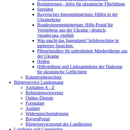
Registrierung - Infos für ukrainische Flüchtlinge
Spenden
Bayerisches Innenministerium: Hilfen in der
Ukrainekrise
Bundesinnenministerium: Hilfe-Portal für
Vertriebene aus der Ukraine | deutsch,
українська, english
Was macht das Jugendamt? Infobroschüre in
mehreren Sprachen.
Pflegefamilien für unbegleitete Minderjährige aus
der Ukraine
Helfen
Hilfestellung und Linksammlung der Diakonie
für ukrainische Geflüchtete
Katastrophenschutz
Bürgerservice Landratsamt
Aufgaben A - Z
Behördenwegweiser
Online-Dienste
Formulare
Anfahrt
Widerspruchseinlegung
BayernPortal
Bürgerserviceportal des Landkreises
Landkreis und Gemeinden