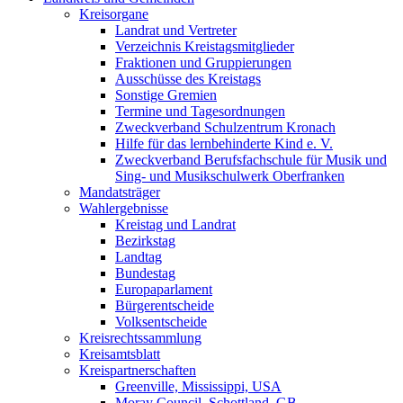
Kreisorgane
Landrat und Vertreter
Verzeichnis Kreistagsmitglieder
Fraktionen und Gruppierungen
Ausschüsse des Kreistags
Sonstige Gremien
Termine und Tagesordnungen
Zweckverband Schulzentrum Kronach
Hilfe für das lernbehinderte Kind e. V.
Zweckverband Berufsfachschule für Musik und
Sing- und Musikschulwerk Oberfranken
Mandatsträger
Wahlergebnisse
Kreistag und Landrat
Bezirkstag
Landtag
Bundestag
Europaparlament
Bürgerentscheide
Volksentscheide
Kreisrechtssammlung
Kreisamtsblatt
Kreispartnerschaften
Greenville, Mississippi, USA
Moray Council, Schottland, GB