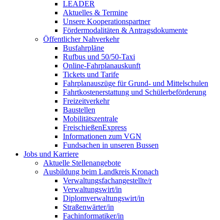
LEADER
Aktuelles & Termine
Unsere Kooperationspartner
Fördermodalitäten & Antragsdokumente
Öffentlicher Nahverkehr
Busfahrpläne
Rufbus und 50/50-Taxi
Online-Fahrplanauskunft
Tickets und Tarife
Fahrplanauszüge für Grund- und Mittelschulen
Fahrtkostenerstattung und Schülerbeförderung
Freizeitverkehr
Baustellen
Mobilitätszentrale
FreischießenExpress
Informationen zum VGN
Fundsachen in unseren Bussen
Jobs und Karriere
Aktuelle Stellenangebote
Ausbildung beim Landkreis Kronach
Verwaltungsfachangestellte/r
Verwaltungswirt/in
Diplomverwaltungswirt/in
Straßenwärter/in
Fachinformatiker/in