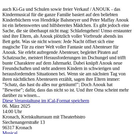
auch Ki-Ga und Schulen sowie freier Verkauf / ANOUK - das
Kindermusical für die ganze Familie basiert auf den beliebten
Kinderbüchern von Hendrikje Balsmeyer und Peter Maffay Anouk
ist ein liebenswertes und hilfsbereites Mädchen. Es gibt jedoch eine
Sache, die sie überhaupt nicht mag: Schlafengehen! Umso erstaunter
sind ihre Eltern, als Anouk plötzlich voller Vorfreude abends ins
Bett geht. Was sie nicht wissen: Jede Nacht öffnet sich eine
magische Tür zu einer Welt voller Fantasie und Abenteuer für
Anouk. Sie erlebt aufregende Abenteuer, begleitet Piraten auf
Schatzsuche, meistert Herausforderungen im Dschungel und trifft
bunte Charaktere auf dem Jahrmarkt. Dabei knüpft Anouk neue
Freundschaften und steht anderen Kindern in schwierigen und
herausfordernden Situationen bei. Wenn sie am nächsten Tag von
ihren nächtlichen Abenteuern erzählt, sagen ihre Eltern immer:
"Schatz, das hast du alles nur geträumt!"; Doch Anouk hat
"Beweise"; dafür, dass das nicht so ist. Und ihre Oma scheint mehr
darüber zu wissen...
Diese Veranstaltung im iCal-Format speichern
06. März 2025
14:00 Uhr
Kronach, Kreiskulturraum mit Theaterbistro
Siechenangerstraße 13
96317
Kronach
Musical