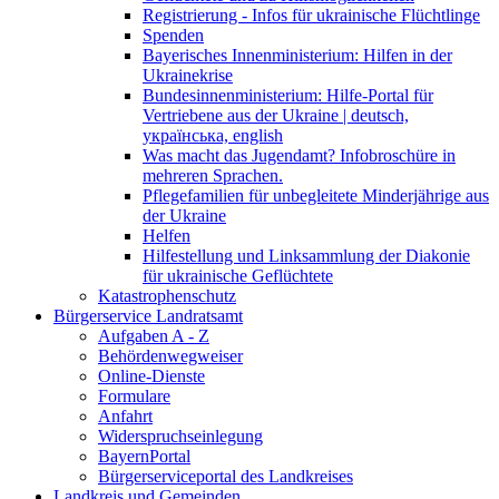
Registrierung - Infos für ukrainische Flüchtlinge
Spenden
Bayerisches Innenministerium: Hilfen in der
Ukrainekrise
Bundesinnenministerium: Hilfe-Portal für
Vertriebene aus der Ukraine | deutsch,
українська, english
Was macht das Jugendamt? Infobroschüre in
mehreren Sprachen.
Pflegefamilien für unbegleitete Minderjährige aus
der Ukraine
Helfen
Hilfestellung und Linksammlung der Diakonie
für ukrainische Geflüchtete
Katastrophenschutz
Bürgerservice Landratsamt
Aufgaben A - Z
Behördenwegweiser
Online-Dienste
Formulare
Anfahrt
Widerspruchseinlegung
BayernPortal
Bürgerserviceportal des Landkreises
Landkreis und Gemeinden