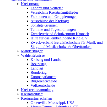
Kreisorgane
Landrat und Vertreter
Verzeichnis Kreistagsmitglieder
Fraktionen und Gruppierungen
Ausschüsse des Kreistags
Sonstige Gremien
Termine und Tagesordnungen
Zweckverband Schulzentrum Kronach
Hilfe für das lernbehinderte Kind e. V.
Zweckverband Berufsfachschule für Musik und
Sing- und Musikschulwerk Oberfranken
Mandatsträger
Wahlergebnisse
Kreistag und Landrat
Bezirkstag
Landtag
Bundestag
Europaparlament
Bürgerentscheide
Volksentscheide
Kreisrechtssammlung
Kreisamtsblatt
Kreispartnerschaften
Greenville, Mississippi, USA
Moray Council, Schottland, GB