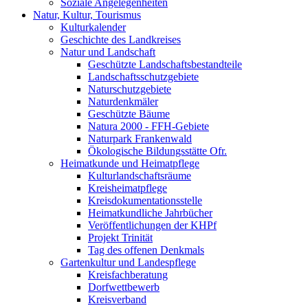
Soziale Angelegenheiten
Natur, Kultur, Tourismus
Kulturkalender
Geschichte des Landkreises
Natur und Landschaft
Geschützte Landschaftsbestandteile
Landschaftsschutzgebiete
Naturschutzgebiete
Naturdenkmäler
Geschützte Bäume
Natura 2000 - FFH-Gebiete
Naturpark Frankenwald
Ökologische Bildungsstätte Ofr.
Heimatkunde und Heimatpflege
Kulturlandschaftsräume
Kreisheimatpflege
Kreisdokumentationsstelle
Heimatkundliche Jahrbücher
Veröffentlichungen der KHPf
Projekt Trinität
Tag des offenen Denkmals
Gartenkultur und Landespflege
Kreisfachberatung
Dorfwettbewerb
Kreisverband