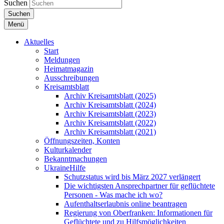
Suchen
Suchen
Menü
Aktuelles
Start
Meldungen
Heimatmagazin
Ausschreibungen
Kreisamtsblatt
Archiv Kreisamtsblatt (2025)
Archiv Kreisamtsblatt (2024)
Archiv Kreisamtsblatt (2023)
Archiv Kreisamtsblatt (2022)
Archiv Kreisamtsblatt (2021)
Öffnungszeiten, Konten
Kulturkalender
Bekanntmachungen
UkraineHilfe
Schutzstatus wird bis März 2027 verlängert
Die wichtigsten Ansprechpartner für geflüchtete
Personen - Was mache ich wo?
Aufenthaltserlaubnis online beantragen
Regierung von Oberfranken: Informationen für
Geflüchtete und zu Hilfsmöglichkeiten